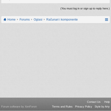
(You must log in or sign up to reply here.)
Home
Forums
Oglasi
Računari i komponente
Contact Us
Help
Forum software by XenForo
Terms and Rules
Privacy Policy
Style by Arty
®