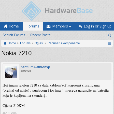
Home
Forums
Members
Log in or Sign up
Search Forums
Recent Posts
Home
Forums
Oglasi
Računari i komponente
Nokia 7210
pentium4-athlonxp
Aktivista
Hej imam telefon 7210 sa data kablom(softwareom) slusalicama
(orginal od nokie) , punjacem i jos ima 4 mjeseca garancije na bateriju
koja je kupljena na skenderiji.
Cijena 210KM
Jan 9, 2005