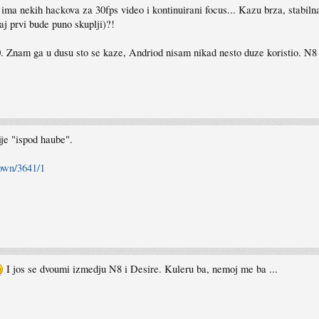
 ima nekih hackova za 30fps video i kontinuirani focus... Kazu brza, stabiln
j prvi bude puno skuplji)?!
Znam ga u dusu sto se kaze, Andriod nisam nikad nesto duze koristio. N8 m
ije "ispod haube".
own/3641/1
I jos se dvoumi izmedju N8 i Desire. Kuleru ba, nemoj me ba ...