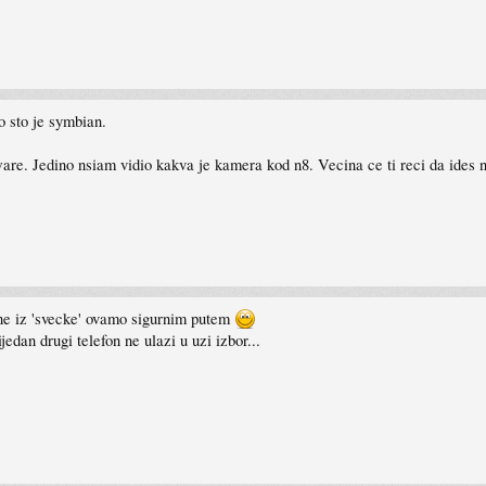
no sto je symbian.
are. Jedino nsiam vidio kakva je kamera kod n8. Vecina ce ti reci da ides n
gne iz 'svecke' ovamo sigurnim putem
dan drugi telefon ne ulazi u uzi izbor...