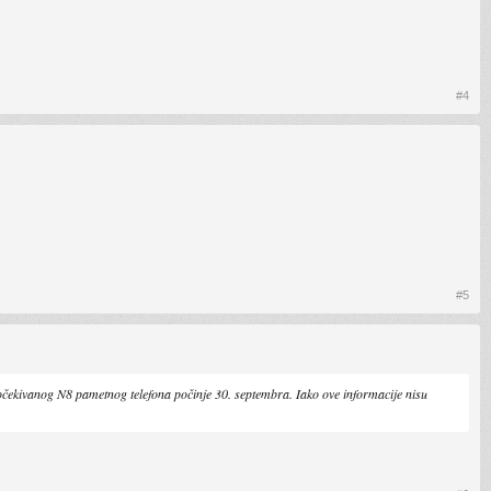
#4
#5
očekivanog N8 pametnog telefona počinje 30. septembra. Iako ove informacije nisu