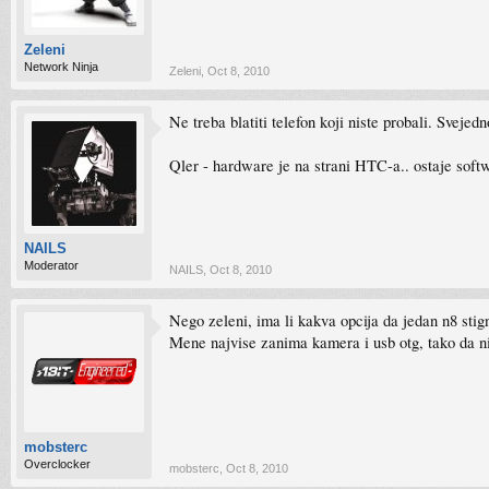
Zeleni
Network Ninja
Zeleni
,
Oct 8, 2010
Ne treba blatiti telefon koji niste probali. Svejed
Qler - hardware je na strani HTC-a.. ostaje softw
NAILS
Moderator
NAILS
,
Oct 8, 2010
Nego zeleni, ima li kakva opcija da jedan n8 sti
Mene najvise zanima kamera i usb otg, tako da nije
mobsterc
Overclocker
mobsterc
,
Oct 8, 2010