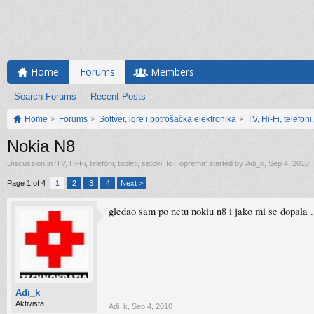
Home
Forums
Members
Search Forums
Recent Posts
Home
Forums
Softver, igre i potrošačka elektronika
TV, Hi-Fi, telefoni
Nokia N8
Discussion in '
TV, Hi-Fi, telefoni, tableti, satovi, IoT oprema
' started by
Adi_k
,
Sep 4, 2010
.
Page 1 of 4
1
2
3
4
Next >
gledao sam po netu nokiu n8 i jako mi se dopala .
Adi_k
Aktivista
Adi_k
,
Sep 4, 2010