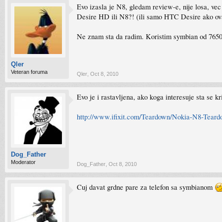
Evo izasla je N8, gledam review-e, nije losa, vec
Desire HD ili N8?! (ili samo HTC Desire ako ova
Ne znam sta da radim. Koristim symbian od 7650. 
Qler
Veteran foruma
Qler
,
Oct 8, 2010
Evo je i rastavljena, ako koga interesuje sta se kr
http://www.ifixit.com/Teardown/Nokia-N8-Teard
Dog_Father
Moderator
Dog_Father
,
Oct 8, 2010
Cuj davat grdne pare za telefon sa symbianom