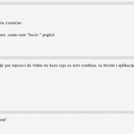
šta zvanično.
are ,samo sam "bacio " pogled
rodje par mjeseci da vidim sta kaze raja za novi symbian, za brzinu i aplika
ent!