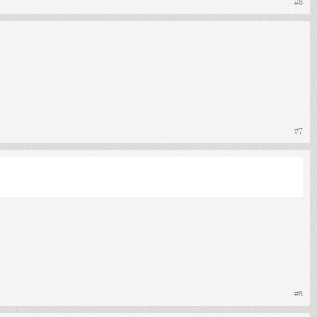
#6
#7
#8