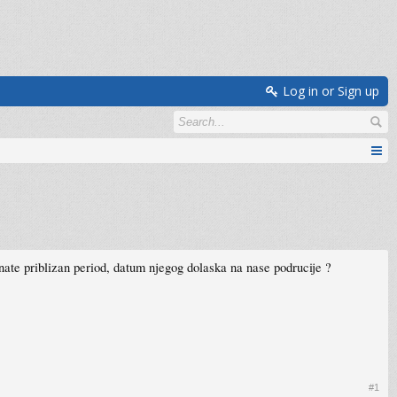
Log in or Sign up
znate priblizan period, datum njegog dolaska na nase podrucije ?
#1