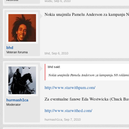
wudu
,
Sep 6, 2010
Nokia unajmila Pamelu Anderson za kampanju N
bhd
Veteran foruma
bhd
,
Sep 6, 2010
bhd said:
Nokia unajmila Pamelu Anderson za kampanju N8 reklam
http://www.starwithpam.com/
Za eventualne fanove Eda Westwicka (Chuck Bass i
hurmash1ca
Moderator
http://www.starwithed.com/
hurmash1ca
,
Sep 7, 2010