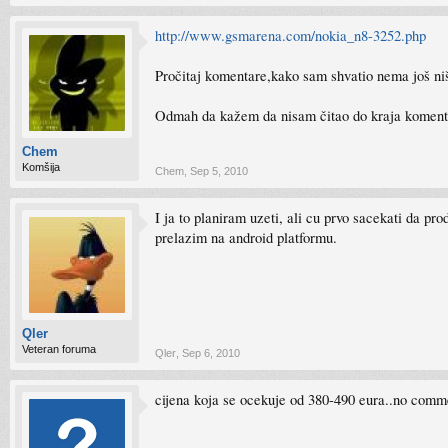
http://www.gsmarena.com/nokia_n8-3252.php
Pročitaj komentare,kako sam shvatio nema još ni
Odmah da kažem da nisam čitao do kraja koment
Chem
Komšija
Chem
,
Sep 5, 2010
I ja to planiram uzeti, ali cu prvo sacekati da p
prelazim na android platformu.
Qler
Veteran foruma
Qler
,
Sep 6, 2010
cijena koja se ocekuje od 380-490 eura..no comm