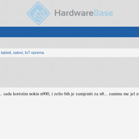
, tableti, satovi, IoT oprema
.. sada koristim nokiu n900, i zelio bih je zamjeniti za n8... zanima me jel 