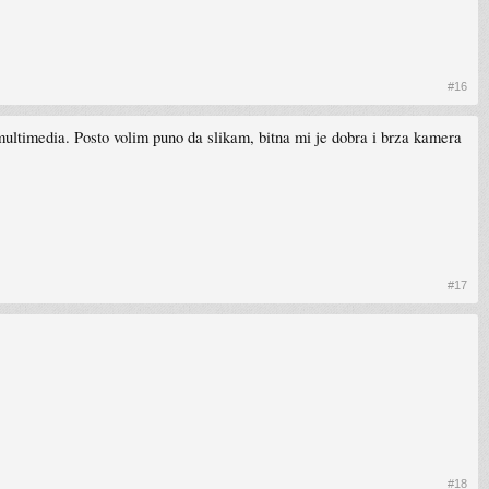
#16
 multimedia. Posto volim puno da slikam, bitna mi je dobra i brza kamera
#17
#18