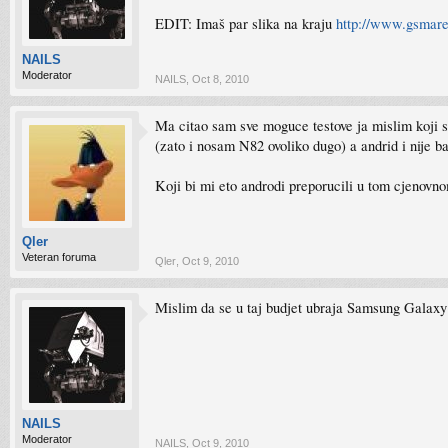
EDIT: Imaš par slika na kraju
http://www.gsmar
NAILS
Moderator
NAILS
,
Oct 8, 2010
Ma citao sam sve moguce testove ja mislim koji su
(zato i nosam N82 ovoliko dugo) a andrid i nije b
Koji bi mi eto androdi preporucili u tom cjenovn
Qler
Veteran foruma
Qler
,
Oct 9, 2010
Mislim da se u taj budjet ubraja Samsung Galaxy 
NAILS
Moderator
NAILS
,
Oct 9, 2010