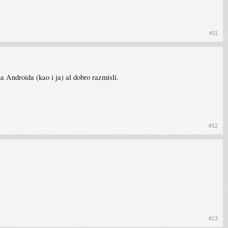
#11
a Androida (kao i ja) al dobro razmisli.
#12
#13