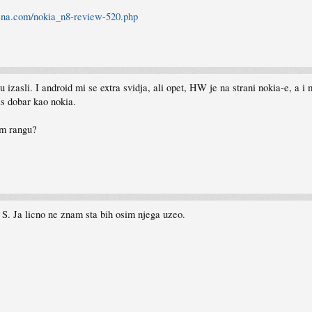
ena.com/nokia_n8-review-520.php
 izasli. I android mi se extra svidja, ali opet, HW je na strani nokia-e, a i
as dobar kao nokia.
om rangu?
S. Ja licno ne znam sta bih osim njega uzeo.