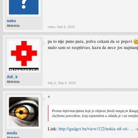
neko
Aktivista
neko
,
Sep 6, 2010
pa to nije puno para, jedva cekam da se pojavi
malo sam se raspitivao, kazu da nece jos najmanj
Adi_k
Aktivista
Adi_k
,
Sep 6, 2010
^
Prema informacijama koje je objavio finski magazin Kaupp
službeno potvrđene, kraj septembra u skladu je i sa ranij
Link:
http://gadget.ba/view/122/nokia-n8-sti- ... 
wudu
Aktivista