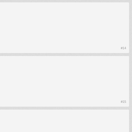
#14
#15