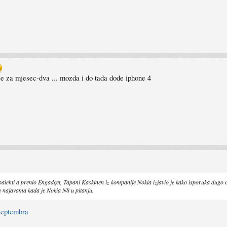
e za mjesec-dva ... mozda i do tada dode iphone 4
alehti a prenio Engadget, Tapani Kaskinen iz kompanije Nokia izjavio je kako isporuka dugo 
im najavama kada je Nokia N8 u pitanju.
-septembra