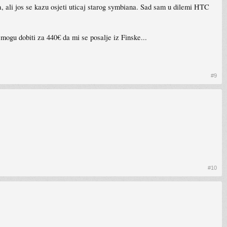
a, ali jos se kazu osjeti uticaj starog symbiana. Sad sam u dilemi HTC
ogu dobiti za 440€ da mi se posalje iz Finske...
#9
#10