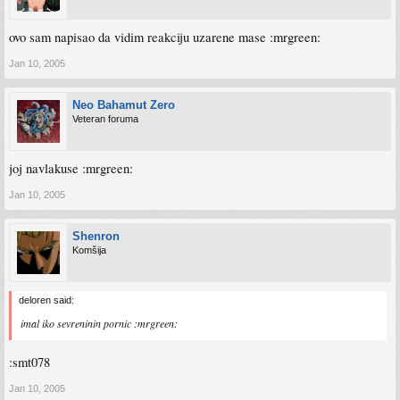
ovo sam napisao da vidim reakciju uzarene mase :mrgreen:
Jan 10, 2005
Neo Bahamut Zero
Veteran foruma
joj navlakuse :mrgreen:
Jan 10, 2005
Shenron
Komšija
deloren said:
imal iko sevreninin pornic :mrgreen:
:smt078
Jan 10, 2005