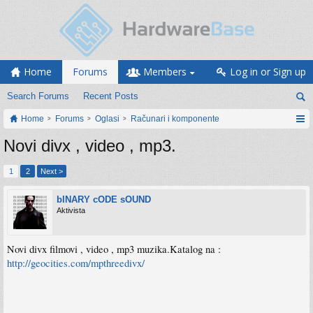
Home
Forums
Members
Log in or Sign up
Search Forums
Recent Posts
Home
Forums
Oglasi
Računari i komponente
Novi divx , video , mp3.
1
2
Next >
bINARY cODE sOUND
Aktivista
Novi divx filmovi , video , mp3 muzika.Katalog na :
http://geocities.com/mpthreedivx/