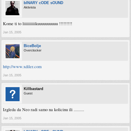
bINARY cODE sOUND
Aktivista
Kome ti to liiiiiiiiiikuuuuuuuuuu !!!!!!!!!
Jan 15, 2005
BiceBolje
Overclocker
http://www.xdiler.com
Jan 15, 2005
Killbastard
Guest
Izgleda da Neo radi samo na kolicinu ili .........
Jan 15, 2005