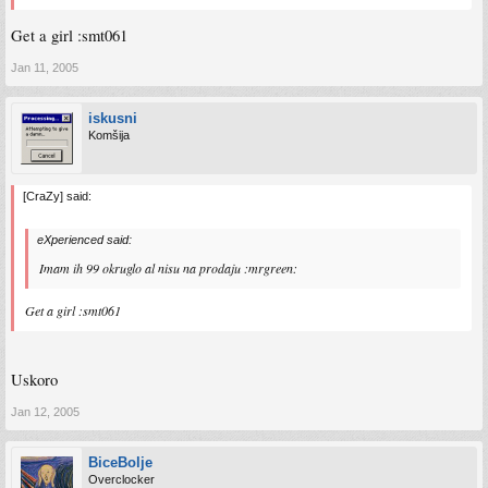
Get a girl :smt061
Jan 11, 2005
iskusni
Komšija
[CraZy] said:
eXperienced said:
Imam ih 99 okruglo al nisu na prodaju :mrgreen:
Get a girl :smt061
Uskoro
Jan 12, 2005
BiceBolje
Overclocker