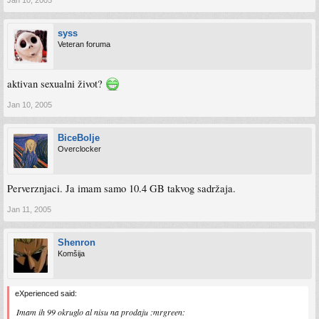
syss
Veteran foruma
aktivan sexualni život?
Jan 10, 2005
BiceBolje
Overclocker
Perverznjaci. Ja imam samo 10.4 GB takvog sadržaja.
Jan 11, 2005
Shenron
Komšija
eXperienced said:
Imam ih 99 okruglo al nisu na prodaju :mrgreen: