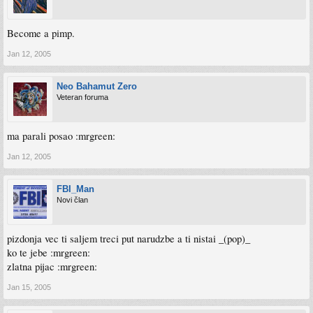
Become a pimp.
Jan 12, 2005
Neo Bahamut Zero
Veteran foruma
ma parali posao :mrgreen:
Jan 12, 2005
FBI_Man
Novi član
pizdonja vec ti saljem treci put narudzbe a ti nistai _(pop)_
ko te jebe :mrgreen:
zlatna pijac :mrgreen:
Jan 15, 2005