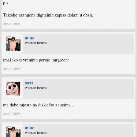
p.s
Takodje razmjena digitalnih zapisa dolazi u obzir.
Jan 8, 2005
ming
Veteran foruma
imal iko sevreninin pornic :mrgreen:
Jan 8, 2005
syss
Veteran foruma
ma đabe mjesta na disku što zauzima...
Jan 9, 2005
ming
Veteran foruma