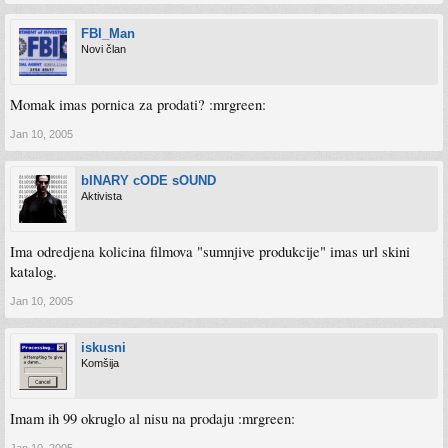
FBI_Man
Novi član
Momak imas pornica za prodati? :mrgreen:
Jan 10, 2005
bINARY cODE sOUND
Aktivista
Ima odredjena kolicina filmova "sumnjive produkcije" imas url skini
katalog.
Jan 10, 2005
iskusni
Komšija
Imam ih 99 okruglo al nisu na prodaju :mrgreen:
Jan 10, 2005