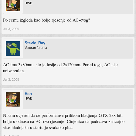
HWB
Po cemu izgleda kao bolje rjesenje od AC-ovog?
Jul 3, 2009
Stevie_Ray
Veteran foruma
AC ima 3x80mm, sto je losije od 2x120mm. Pored toga, AC nije
univerzalan.
Jul 3, 2009
Esh
HWB
Nisam uvjeren da ce performanse prilikom hladjenja GTX 28x biti
bolje u odnosu na AC-ovo rjesenje. Cinjenica da podrzava znacajno
vise hladnjaka u startu je svakako plus.