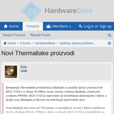
Home
Forums
Members
Log in or Sign up
Search Forums
Recent Posts
Home
Forums
HardwareBase
Sadržaj, prijava problema i prijedlozi
Novi Thermaltake proizvodi
Esh
HWB
Kompanija Thermaltake predstavila je hladnjak za grafičke kartice pod nazivom
ISGC-V320 te u sklopu ProWater serije sistema vodenog hlađenja, sistem pod
oznakom PW880i. ISGC-V320 je napravljen od kombinacije aluminijuma i bakra, a
dizajn ovog hladnjaka je baziran na tehnologiji toplovodnih cijevi.
Ovaj hladnjak ima masu od 738 grama, a opremljen je sa dva 120mm ventilatora
brzine obrtanja 800 do 1300rpm. Kako se navodi, ISGC-V320 je kompatibilan sa