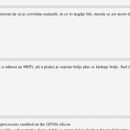
zrom da su je cetvrtinu osakatili, tu ce to negdje biti, mozda se jos nesto 
a u odnosu na 980Ti, ali u praksi je osjetno bolja plus se klokuje bolje. Sad
iprocessors enabled on the GP104 silicon
o vidio, cak naprotiv, dosta slabiji oc potencijal (uslovljen drugim faktorima,