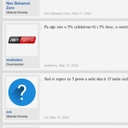
Neo Bahamut
Zero
Veteran foruma
Neo Bahamut Zero
,
May 17, 2016
Pa nije isto +-5% (efektivno 0) i 5% brze, a ostet
mobsterc
Overclocker
mobsterc
,
May 17, 2016
Sad si zapeo za 5 posto a neki dan ti 15 mala raz
zoi
Veteran foruma
zoi
,
May 17, 2016