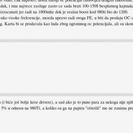
dak, i ima najvece zasluge zasto ce sada brati 100-150$ besplatnog kajmak
ko izracunati jer radi na 1800mhz dok je realan boost kod 980ti bio do 1200.
vako visoke frekvencije, mozda upravo radi ovoga FE, u biti da prodaju OC-an
g. Karta bi se prodavala kao luda zbog ogromnog oc potencijala, ali su skont
u (i biće još bolje kroz drivere), a sad ako je to puno para za nekoga nije nj
5% u odnosu na 980Ti, a koliko su ga na papiru "oštetili" me ne zanima pre