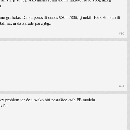
a.
e graficke. Da su ponovili odnos 980 i 780ti, tj nekih 10ak % i stavili
ali nacin da zarade paru jbg...
#90
#91
ihov problem jer će i ovako biti nestašice ovih FE modela.
više.