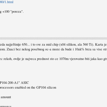
80/1.html
og +100 "poreza".
a najjeftinije 650... i to sve za mid chip (x04 silikon, ala 560 Ti). Karta j
ujom. Znaci bez nekog posebnog oc-a moze da bude i 10ak% brza sa vise struj
 rekoh, ovdje je najveca prednost sto ce 1070m vjerovatno biti jaka kao gtx
 "GP104-200-A1" ASIC
rocessors enabled on the GP104 silicon
 amount
formance