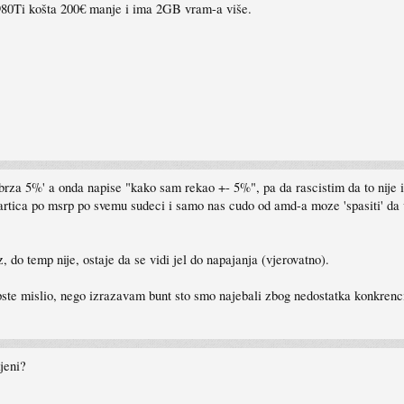
 980Ti košta 200€ manje i ima 2GB vram-a više.
rza 5%' a onda napise "kako sam rekao +- 5%", pa da rascistim da to nije 
artica po msrp po svemu sudeci i samo nas cudo od amd-a moze 'spasiti' da
 do temp nije, ostaje da se vidi jel do napajanja (vjerovatno).
opste mislio, nego izrazavam bunt sto smo najebali zbog nedostatka konkrenc
jeni?