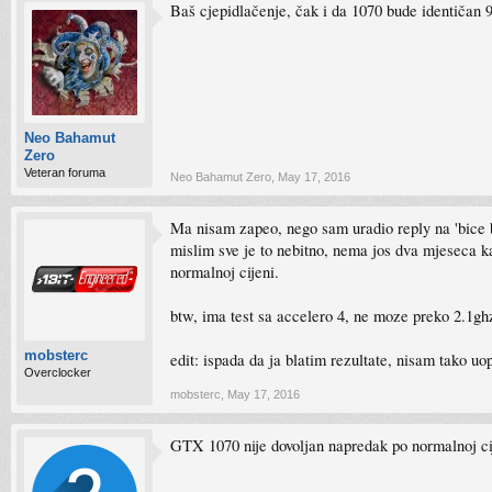
Baš cjepidlačenje, čak i da 1070 bude identičan
Neo Bahamut
Zero
Veteran foruma
Neo Bahamut Zero
,
May 17, 2016
Ma nisam zapeo, nego sam uradio reply na 'bice b
mislim sve je to nebitno, nema jos dva mjeseca k
normalnoj cijeni.
btw, ima test sa accelero 4, ne moze preko 2.1ghz,
mobsterc
edit: ispada da ja blatim rezultate, nisam tako u
Overclocker
mobsterc
,
May 17, 2016
GTX 1070 nije dovoljan napredak po normalnoj ci