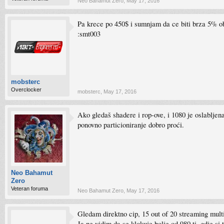
Neo Bahamut Zero
,
May 17, 2016
Pa krece po 450$ i sumnjam da ce biti brza 5% obi
:smt003
mobsterc
Overclocker
mobsterc
,
May 17, 2016
Ako gledaš shadere i rop-ove, i 1080 je oslabljen
ponovno particioniranje dobro proći.
Neo Bahamut
Zero
Veteran foruma
Neo Bahamut Zero
,
May 17, 2016
Gledam direktno cip, 15 out of 20 streaming mult
Ja ne vidim da se klokuje bolje od 980 ti, gdje si t