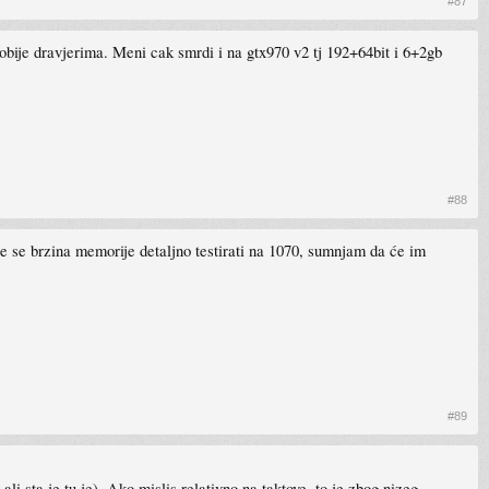
#87
dobije dravjerima. Meni cak smrdi i na gtx970 v2 tj 192+64bit i 6+2gb
#88
 će se brzina memorije detaljno testirati na 1070, sumnjam da će im
#89
 ali sta je tu je). Ako mislis relativno na taktove, to je zbog nizeg