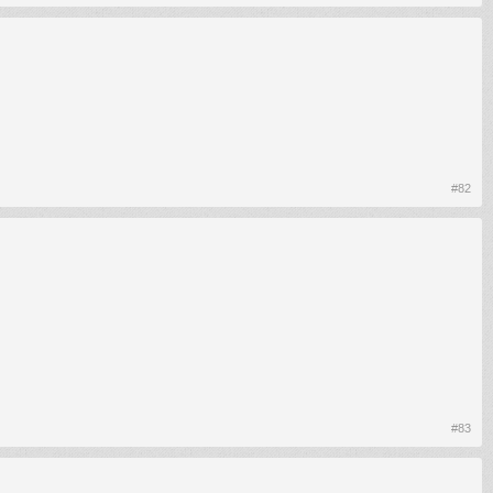
#82
#83