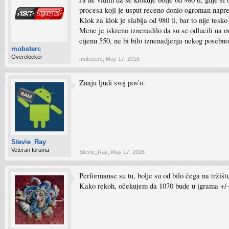
procesa koji je usput receno donio ogroman napre
Klok za klok je slabija od 980 ti, bar to nije tes
Mene je iskreno iznenadilo da su se odlucili na o
cijenu 550, ne bi bilo iznenadjenja nekog posebno
mobsterc
Overclocker
mobsterc
,
May 17, 2016
Znaju ljudi svoj pos'o.
Stevie_Ray
Veteran foruma
Stevie_Ray
,
May 17, 2016
Performanse su tu, bolje su od bilo čega na tržišt
Kako rekoh, očekujem da 1070 bude u igrama +/- 