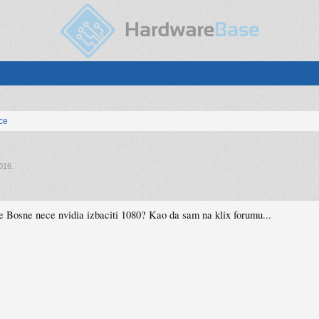
ice
016
.
 Bosne nece nvidia izbaciti 1080? Kao da sam na klix forumu...