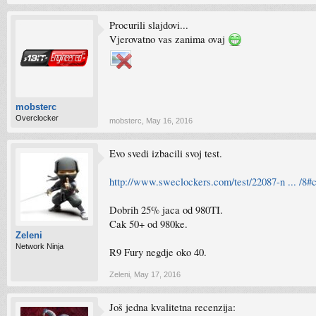
Procurili slajdovi...
Vjerovatno vas zanima ovaj
mobsterc
Overclocker
mobsterc
,
May 16, 2016
Evo svedi izbacili svoj test.
http://www.sweclockers.com/test/22087-n ... /8#
Dobrih 25% jaca od 980TI.
Cak 50+ od 980ke.
Zeleni
Network Ninja
R9 Fury negdje oko 40.
Zeleni
,
May 17, 2016
Još jedna kvalitetna recenzija: