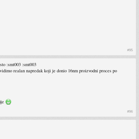
#95
isto :smt003 :smt003
 vidimo realan napredak koji je donio 16nm proizvodni proces po
ije
#96