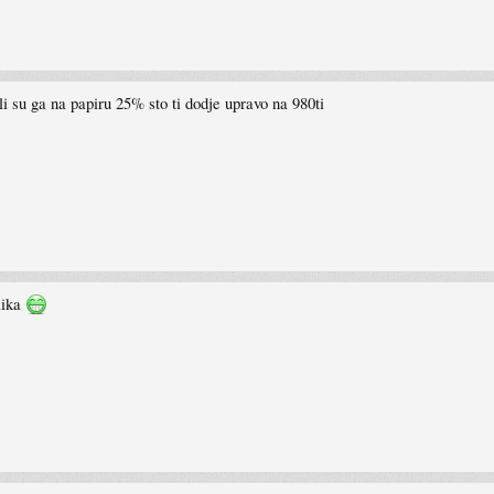
ili su ga na papiru 25% sto ti dodje upravo na 980ti
lika