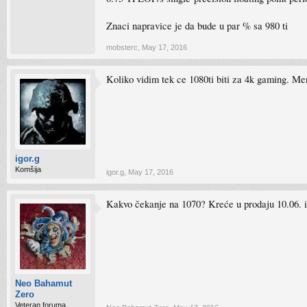
Znaci napravice je da bude u par % sa 980 ti
mobsterc
,
May 17, 2016
Koliko vidim tek ce 1080ti biti za 4k gaming. Men
igor.g
Komšija
igor.g
,
May 17, 2016
Kakvo čekanje na 1070? Kreće u prodaju 10.06. i 
Neo Bahamut
Zero
Veteran foruma