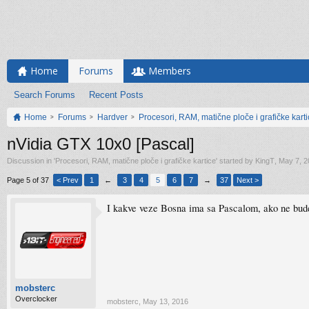
Home
Forums
Members
Search Forums
Recent Posts
Home
Forums
Hardver
Procesori, RAM, matične ploče i grafičke kart
nVidia GTX 10x0 [Pascal]
Discussion in '
Procesori, RAM, matične ploče i grafičke kartice
' started by
KingT
,
May 7, 2
Page 5 of 37
< Prev
1
←
3
4
5
6
7
→
37
Next >
I kakve veze Bosna ima sa Pascalom, ako ne bude
mobsterc
Overclocker
mobsterc
,
May 13, 2016