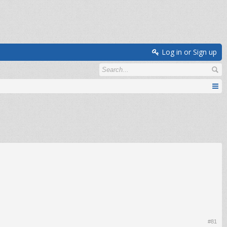
Log in or Sign up
#81