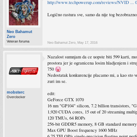
http://www.techpowerup.com/reviews/NVID ... 0
Logično rastura sve, samo da nije tog bezobrazn
Neo Bahamut
Zero
Veteran foruma
Neo Bahamut Zero
,
May 17, 2016
Nazalost sumnjam da ce uopste biti 599 karti, mozd
prostora jer je ogranicena losim hladjenjem i str
750
Nedostatak konkurencije placamo mi, a kao sto vec
zuri im se.
mobsterc
edit:
Overclocker
GeForce GTX 1070
16 nm "GP104" silicon, 7.2 billion transistors,
1,920 CUDA cores, 15 out of 20 streaming multip
120 TMUs, 64 ROPs
256-bit GDDR5 memory, 8 GB standard memory
Max GPU Boost frequency 1600 MHz
6.75 TFLOP/s single-precision floating point per