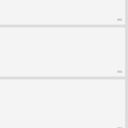
#85
#86