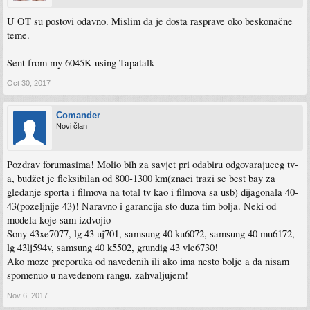
U OT su postovi odavno. Mislim da je dosta rasprave oko beskonačne
teme.
Sent from my 6045K using Tapatalk
Oct 30, 2017
Comander
Novi član
Pozdrav forumasima! Molio bih za savjet pri odabiru odgovarajuceg tv-
a, budžet je fleksibilan od 800-1300 km(znaci trazi se best bay za
gledanje sporta i filmova na total tv kao i filmova sa usb) dijagonala 40-
43(pozeljnije 43)! Naravno i garancija sto duza tim bolja. Neki od
modela koje sam izdvojio
Sony 43xe7077, lg 43 uj701, samsung 40 ku6072, samsung 40 mu6172,
lg 43lj594v, samsung 40 k5502, grundig 43 vle6730!
Ako moze preporuka od navedenih ili ako ima nesto bolje a da nisam
spomenuo u navedenom rangu, zahvaljujem!
Nov 6, 2017