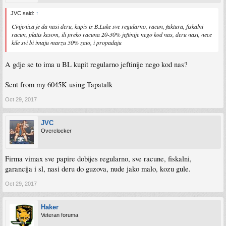
JVC said:
↑
Cinjenica je da nasi deru, kupis iz B.Luke sve regularno, racun, faktura, fiskalni
racun, platis kesom, ili preko racuna 20-30% jeftinije nego kod nas, deru nasi, nece
kile svi bi imaju marzu 50% zato, i propadaju
A gdje se to ima u BL kupit regularno jeftinije nego kod nas?
Sent from my 6045K using Tapatalk
Oct 29, 2017
JVC
Overclocker
Firma vimax sve papire dobijes regularno, sve racune, fiskalni,
garancija i sl, nasi deru do guzova, nude jako malo, kozu gule.
Oct 29, 2017
Haker
Veteran foruma