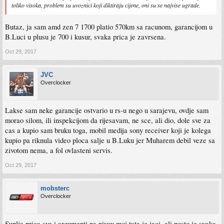
toliko visoka, problem su uvoznici koji diktiraju cijene, oni su se najvise ugrade.
Butaz, ja sam amd zen 7 1700 platio 570km sa racunom, garancijom u
B.Luci u plusu je 700 i kusur, svaka prica je zavrsena.
Oct 29, 2017
JVC
Overclocker
Lakse sam neke garancije ostvario u rs-u nego u sarajevu, ovdje sam
morao silom, ili inspekcijom da rijesavam, ne sce, ali dio, dole sve za
cas a kupio sam bruku toga, mobil medija sony receiver koji je kolega
kupio pa riknula video ploca salje u B.Luku jer Muharem debil veze sa
zivotom nema, a fol ovlasteni servis.
Oct 29, 2017
mobsterc
Overclocker
Suplja prica sve i argumenti na nivou moj tata je jaci, ali posto je svaka