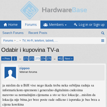
Home
Forums
Members
Log in or Sign up
Search Forums
Recent Posts
Forums
...
TV, Hi-Fi, telefoni, tableti, satovi, IoT oprema
Odabir i kupovina TV-a
< Prev
1
←
271
272
273
274
275
→
452
Next >
zippoo
Veteran foruma
ja mislim da u BiH vise nego ikada treba neka ozbiljna radnja sa
informatickom opremom i generalno digitalnim cudesima
naravno sa normalnijim cijenama a sto se tice lokacije...mislim da
lokacija nije bitna,jer brze poste rade odlicno i isporuka je bas brza a
cijena korektna