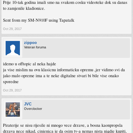
Prije 10-tak godina imali smo na svakom cosku videoteke dok su danas
to zamjenile kladionice.
Sent from my SM-N910F using Tapatalk
Oct 29, 2017
zippoo
Veteran foruma
idemo u offtopic al neka hajde
ja vise mislim na ovu klasicnu informaticku opremu ,jer vidimo svi da
jako malo opreme ima a te neke digitalne stvari bi bile vise onako
sporedne
Oct 29, 2017
JVC
Overclocker
Piraterije se nisu rijesile ni mnogo vece drzave, a bosna kaonpropsla
drzava nece nikad, cinjenica je da osim tv-a nemas nista nigdje kupiti,