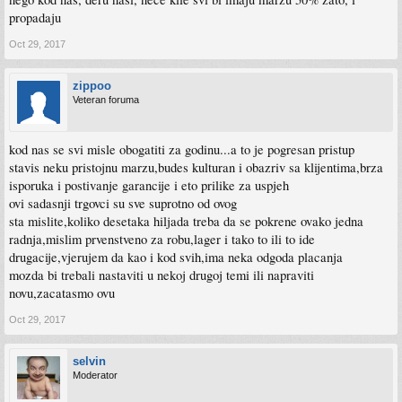
propadaju
Oct 29, 2017
zippoo
Veteran foruma
kod nas se svi misle obogatiti za godinu...a to je pogresan pristup
stavis neku pristojnu marzu,budes kulturan i obazriv sa klijentima,brza
isporuka i postivanje garancije i eto prilike za uspjeh
ovi sadasnji trgovci su sve suprotno od ovog
sta mislite,koliko desetaka hiljada treba da se pokrene ovako jedna
radnja,mislim prvenstveno za robu,lager i tako to ili to ide
drugacije,vjerujem da kao i kod svih,ima neka odgoda placanja
mozda bi trebali nastaviti u nekoj drugoj temi ili napraviti
novu,zacatasmo ovu
Oct 29, 2017
selvin
Moderator