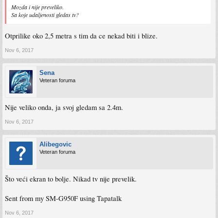
Mozda i nije preveliko.
Sa koje udaljenosti gledas tv?
Otprilike oko 2,5 metra s tim da ce nekad biti i blize.
Nov 6, 2017
Sena
Veteran foruma
Nije veliko onda, ja svoj gledam sa 2.4m.
Nov 6, 2017
Alibegovic
Veteran foruma
Što veći ekran to bolje. Nikad tv nije prevelik.
Sent from my SM-G950F using Tapatalk
Nov 6, 2017