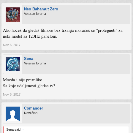
Neo Bahamut Zero
Veteran foruma
Ako hoćeš da gledaš filmove bez trzanja moraćeš se "protegnuti" za
neki model sa 120Hz panelom.
Nov 6, 2017
Sena
Veteran foruma
Mozda i nije preveliko.
Sa koje udaljenosti gledas tv?
Nov 6, 2017
Comander
Novi član
Sena said:
↑