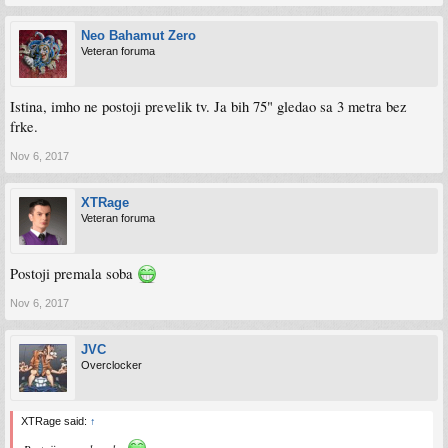
Neo Bahamut Zero
Veteran foruma
Istina, imho ne postoji prevelik tv. Ja bih 75" gledao sa 3 metra bez
frke.
Nov 6, 2017
XTRage
Veteran foruma
Postoji premala soba
Nov 6, 2017
JVC
Overclocker
XTRage said:
↑