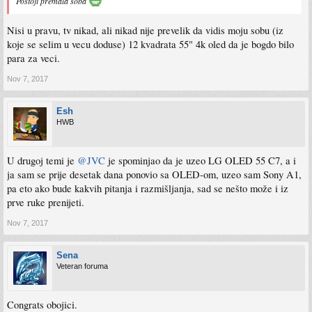
Postoji premala soba
Nisi u pravu, tv nikad, ali nikad nije prevelik da vidis moju sobu (iz
koje se selim u vecu doduse) 12 kvadrata 55" 4k oled da je bogdo bilo
para za veci.
Nov 7, 2017
Esh
HWB
U drugoj temi je
@JVC
je spominjao da je uzeo LG OLED 55 C7, a i
ja sam se prije desetak dana ponovio sa OLED-om, uzeo sam Sony A1,
pa eto ako bude kakvih pitanja i razmišljanja, sad se nešto može i iz
prve ruke prenijeti.
Nov 7, 2017
Sena
Veteran foruma
Congrats obojici.