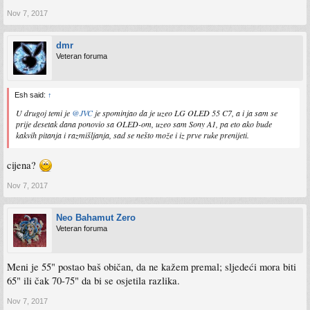
Nov 7, 2017
dmr
Veteran foruma
Esh said:
↑
U drugoj temi je
@JVC
je spominjao da je uzeo LG OLED 55 C7, a i ja sam se
prije desetak dana ponovio sa OLED-om, uzeo sam Sony A1, pa eto ako bude
kakvih pitanja i razmišljanja, sad se nešto može i iz prve ruke prenijeti.
cijena?
Nov 7, 2017
Neo Bahamut Zero
Veteran foruma
Meni je 55" postao baš običan, da ne kažem premal; sljedeći mora biti
65" ili čak 70-75" da bi se osjetila razlika.
Nov 7, 2017