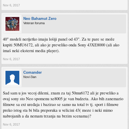
Nov 6, 2017
Neo Bahamut Zero
Veteran foruma
40" modeli nerijetko imaju lošiji panel od 43". Za te pare se može
kupiti 50MU6172, ali ako je preveliko onda Sony 43XE8000 (ali ako
imaš neki eksterni media player).
Nov 6, 2017
Comander
Novi član
Sad sam u jos vecoj dilemi, znam za taj 50mu6172 ali je preveliko a
ovaj sony sto Neo spomenu xe8005 je van budzeta. Ako bih zanemario
filmove sa ext uređaja i bazirao se samo na total tv tj. sport i filmove
preko istog sta bi bila preporuka u velicini 43( moze i neki mimo
nabrojanih a da nemam trzanja na brzim scenama)?
Nov 6, 2017