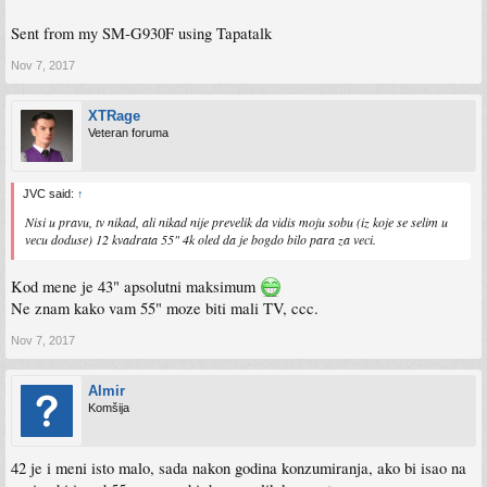
Sent from my SM-G930F using Tapatalk
Nov 7, 2017
XTRage
Veteran foruma
JVC said:
↑
Nisi u pravu, tv nikad, ali nikad nije prevelik da vidis moju sobu (iz koje se selim u
vecu doduse) 12 kvadrata 55" 4k oled da je bogdo bilo para za veci.
Kod mene je 43" apsolutni maksimum
Ne znam kako vam 55" moze biti mali TV, ccc.
Nov 7, 2017
Almir
Komšija
42 je i meni isto malo, sada nakon godina konzumiranja, ako bi isao na