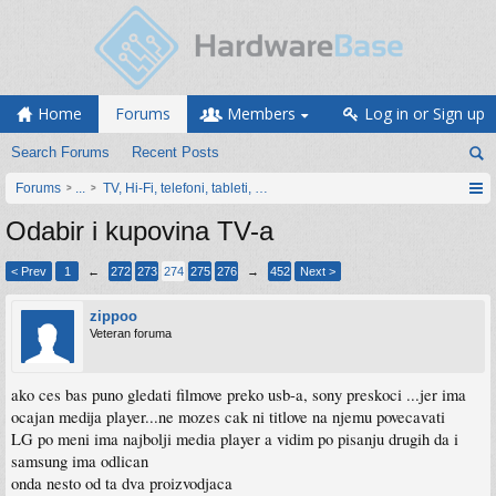
Home
Forums
Members
Log in or Sign up
Search Forums
Recent Posts
Forums
...
TV, Hi-Fi, telefoni, tableti, satovi, IoT oprema
Odabir i kupovina TV-a
< Prev
1
←
272
273
274
275
276
→
452
Next >
zippoo
Veteran foruma
ako ces bas puno gledati filmove preko usb-a, sony preskoci ...jer ima
ocajan medija player...ne mozes cak ni titlove na njemu povecavati
LG po meni ima najbolji media player a vidim po pisanju drugih da i
samsung ima odlican
onda nesto od ta dva proizvodjaca