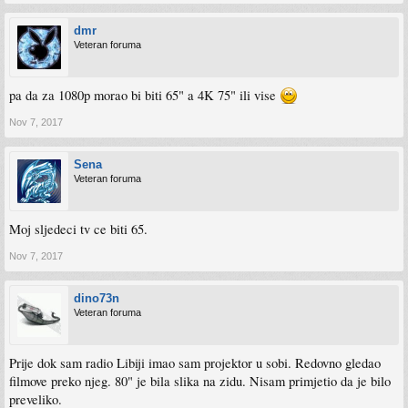
dmr
Veteran foruma
pa da za 1080p morao bi biti 65" a 4K 75" ili vise
Nov 7, 2017
Sena
Veteran foruma
Moj sljedeci tv ce biti 65.
Nov 7, 2017
dino73n
Veteran foruma
Prije dok sam radio Libiji imao sam projektor u sobi. Redovno gledao
filmove preko njeg. 80" je bila slika na zidu. Nisam primjetio da je bilo
preveliko.