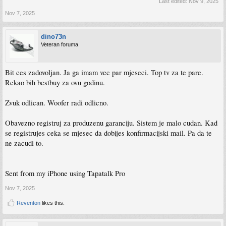
Last edited:
Nov 9, 2025
Nov 7, 2025
dino73n
Veteran foruma
Bit ces zadovoljan. Ja ga imam vec par mjeseci. Top tv za te pare.
Rekao bih bestbuy za ovu godinu.
Zvuk odlican. Woofer radi odlicno.
Obavezno registruj za produzenu garanciju. Sistem je malo cudan. Kad
se registrujes ceka se mjesec da dobijes konfirmacijski mail. Pa da te
ne zacudi to.
Sent from my iPhone using Tapatalk Pro
Nov 7, 2025
Reventon
likes this.