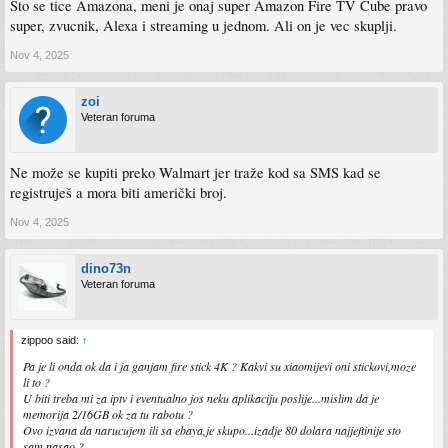
Sto se tice Amazona, meni je onaj super Amazon Fire TV Cube pravo
super, zvucnik, Alexa i streaming u jednom. Ali on je vec skuplji.
Nov 4, 2025
zoi
Veteran foruma
Ne može se kupiti preko Walmart jer traže kod sa SMS kad se
registruješ a mora biti američki broj.
Nov 4, 2025
dino73n
Veteran foruma
zippoo said:
↑
Pa je li onda ok da i ja ganjam fire stick 4K ? Kakvi su xiaomijevi oni stickovi,moze
li to ?
U biti treba mi za iptv i eventualno jos neku aplikaciju poslije...mislim da je
memorija 2/16GB ok za tu rabotu ?
Ovo izvana da narucujem ili sa ebaya,je skupo...izadje 80 dolara najjeftinije sto
sam nasao ?