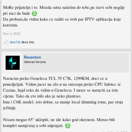
MoRe prijatelju i to. Mozda sutra naletim do tebe,pa stavi sebi negdje
pri ruci da bude
Da probam,da vidim kako ce raditi sa ovih par IPTV aplikacija koje
koristim.
Nov 4, 2025
dino73n
likes this.
Reventon
Veteran foruma
Narucim preko Geneleca TCL 55 C7K, 1299KM, doci ce u
ponedjeljak. Vidim jucer na olx-u na snizenju preko CPU Infotec iz
Cazina, hajd reko da vidim u Genelecu. I moze se naruciti za istu
cijenu. Tako da eto info ako je neko planirao.
Ima i C6K model, isto dobar, sa manje local dimming zona, par stoja
jeftiniji.
Nisam mogao 65" uklopiti, ne ide kako god okrenem. Morao bih
komplet namjestaj u sobi mijenjati.