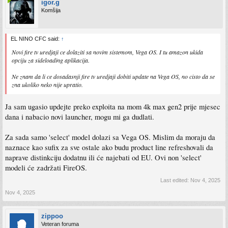
igor.g
Komšija
EL NINO CFC said:
↑
Novi fire tv uredjaji ce dolaziti sa novim sistemom, Vega OS. I tu amazon ukida
opciju za sideloading aplikacija.
Ne znam da li ce dosadasnji fire tv uredjaji dobiti update na Vega OS, no cisto da se
zna ukoliko neko nije upratio.
Ja sam ugasio updejte preko exploita na mom 4k max gen2 prije mjesec
dana i nabacio novi launcher, mogu mi ga dudlati.
Za sada samo 'select' model dolazi sa Vega OS. Mislim da moraju da
naznace kao sufix za sve ostale ako budu product line refreshovali da
naprave distinkciju dodatnu ili će najebati od EU. Ovi non 'select'
modeli će zadržati FireOS.
Last edited:
Nov 4, 2025
Nov 4, 2025
zippoo
Veteran foruma