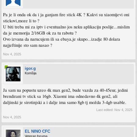
Pa je li onda ok da i ja ganjam fire stick 4K ? Kakvi su xiaomijevi oni
stickovi,moze li to ?
U biti treba mi za iptv i eventualno jos neku aplikaciju poslije...mislim
da je memorija 2/16GB ok za tu rabotu ?
Ovo izvana da narucujem ili sa ebaya,je skupo...izadje 80 dolara
najjeftinije sto sam nasao ?
Nov 4, 2025
igor.g
Komšija
Ja sam na popustu uzeo 4k max gen2, bude vazda za 40-45eur, jedini
brendirani tv stick sa 16gb. Xiaomi ima odnedavno 4k gen2, ali
daljinski je sirotinjski a i dalje ima samo 8gb tj možda 3-4gb usable.
Last edited:
Nov 4, 2025
Nov 4, 2025
EL NINO CFC
Veteran foruma