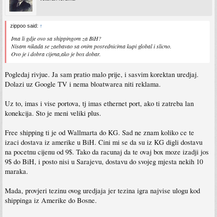
zippoo said:
↑
Ima li gdje ovo sa shippingom za BiH?
Nisam nikada se zaebavao sa onim posrednicima kupi global i slicno.
Ovo je i dobra cijena,ako je box dobar.
Pogledaj rivjue. Ja sam pratio malo prije, i sasvim korektan uredjaj.
Dolazi uz Google TV i nema bloatwarea niti reklama.
Uz to, imas i vise portova, tj imas ethernet port, ako ti zatreba lan
konekcija. Sto je meni veliki plus.
Free shipping ti je od Wallmarta do KG. Sad ne znam koliko ce te
izaci dostava iz amerike u BiH. Cini mi se da su iz KG digli dostavu
na pocetnu cijenu od 9$. Tako da racunaj da te ovaj box moze izadji jos
9$ do BiH, i posto nisi u Sarajevu, dostavu do svojeg mjesta nekih 10
maraka.
Mada, provjeri tezinu ovog uredjaja jer tezina igra najvise ulogu kod
shippinga iz Amerike do Bosne.