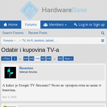
Home
Forums
Members
Log in or Sign up
Search Forums
Recent Posts
Forums
...
TV, Hi-Fi, telefoni, tableti, satovi, IoT oprema
Odabir i kupovina TV-a
< Prev
1
←
444
445
446
447
448
→
452
Next >
Reventon
Veteran foruma
A kakav je Google TV Streamer? Nesto ne vjerujem ovim no name tv
boxovima.
Nov 4, 2025