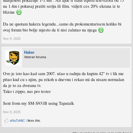
udaljenost prikazuje 1-1.4m . Ali ajde ti stani ispred televizora od 75'
na 1.4m i pokusaj pratiti seriju ili film. vidjeti ces 20% ekrana iz te
blizine
Da ne quotam hakera legendu...samo da prokomentarisem koliko bi
ovaj forum bio bolje mjesto da ti nisi zalutao na njega
Nov 9, 2025
Haker
Veteran foruma
Ovo je isto kao kad sam 2007. ušao u radnju da kupim 42" tv i lik me
pitao kud cu s njim, pa rekoh u dnevnu i rekao mi da nisam normalan
da je to za dvorana tv.
Tako i zippo, nas pro tester
Sent from my SM-S931B using Tapatalk
Nov 9, 2025
aNaToMiC !
likes this.