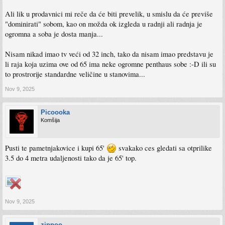
Ali lik u prodavnici mi reče da će biti prevelik, u smislu da će previše
"dominirati" sobom, kao on možda ok izgleda u radnji ali radnja je
ogromna a soba je dosta manja...
Nisam nikad imao tv veći od 32 inch, tako da nisam imao predstavu je
li raja koja uzima ove od 65 ima neke ogromne penthaus sobe :-D ili su
to prostrorije standardne veličine u stanovima...
Nov 9, 2025
Picoooka
Komšija
Pusti te pametnjakovice i kupi 65'
svakako ces gledati sa otprilike
3.5 do 4 metra udaljenosti tako da je 65' top.
Nov 9, 2025
zippoo