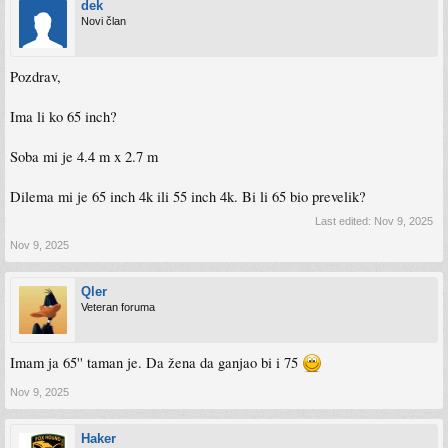
dek
Novi član
Pozdrav,
Ima li ko 65 inch?
Soba mi je 4.4 m x 2.7 m
Dilema mi je 65 inch 4k ili 55 inch 4k. Bi li 65 bio prevelik?
Last edited:
Nov 9, 2025
Nov 9, 2025
Qler
Veteran foruma
Imam ja 65'' taman je. Da žena da ganjao bi i 75
Nov 9, 2025
Haker