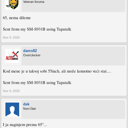
Veteran foruma
65, nema dileme
Sent from my SM-S931B using Tapatalk
Nov 9, 2025
dams82
Overclocker
Kod mene je u takvoj sobi 55inch, ali može komotno veći stat....
Sent from my SM-S931B using Tapatalk
Nov 9, 2025
dek
Novi član
I ja naginjem prema 65"...