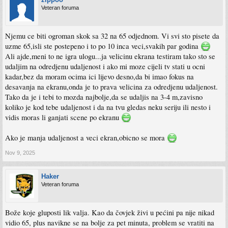
Veteran foruma
Njemu ce biti ogroman skok sa 32 na 65 odjednom. Vi svi sto pisete da
uzme 65,isli ste postepeno i to po 10 inca veci,svakih par godina
Ali ajde,meni to ne igra ulogu...ja velicinu ekrana testiram tako sto se
udaljim na odredjenu udaljenost i ako mi moze cijeli tv stati u ocni
kadar,bez da moram ocima ici lijevo desno,da bi imao fokus na
desavanja na ekranu,onda je to prava velicina za odredjenu udaljenost.
Tako da je i tebi to mozda najbolje,da se udaljis na 3-4 m,zavisno
koliko je kod tebe udaljenost i da na tvu gledas neku seriju ili nesto i
vidis moras li ganjati scene po ekranu
Ako je manja udaljenost a veci ekran,obicno se mora
Nov 9, 2025
Haker
Veteran foruma
Bože koje gluposti lik valja. Kao da čovjek živi u pećini pa nije nikad
vidio 65, plus navikne se na bolje za pet minuta, problem se vratiti na