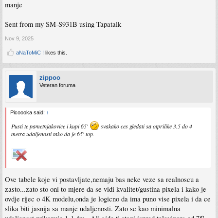
manje
Sent from my SM-S931B using Tapatalk
Nov 9, 2025
aNaToMiC !
likes this.
zippoo
Veteran foruma
Picoooka said:
↑
Pusti te pametnjakovice i kupi 65'
svakako ces gledati sa otprilike 3.5 do 4
metra udaljenosti tako da je 65' top.
Ove tabele koje vi postavljate,nemaju bas neke veze sa realnoscu a
zasto...zato sto oni to mjere da se vidi kvalitet/gustina pixela i kako je
ovdje rijec o 4K modelu,onda je logicno da ima puno vise pixela i da ce
slika biti jasnija sa manje udaljenosti. Zato se kao minimalna