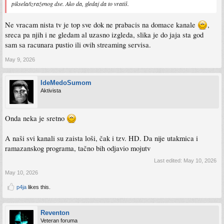
piksela/izraženog dse. Ako da, gledaj da to vratiš.
Ne vracam nista tv je top sve dok ne prabacis na domace kanale
,
sreca pa njih i ne gledam al uzasno izgleda, slika je do jaja sta god
sam sa racunara pustio ili ovih streaming servisa.
May 9, 2026
IdeMedoSumom
Aktivista
Onda neka je sretno
A naši svi kanali su zaista loši, čak i tzv. HD. Da nije utakmica i
ramazanskog programa, tačno bih odjavio mojutv
Last edited:
May 10, 2026
May 10, 2026
p4ja
likes this.
Reventon
Veteran foruma