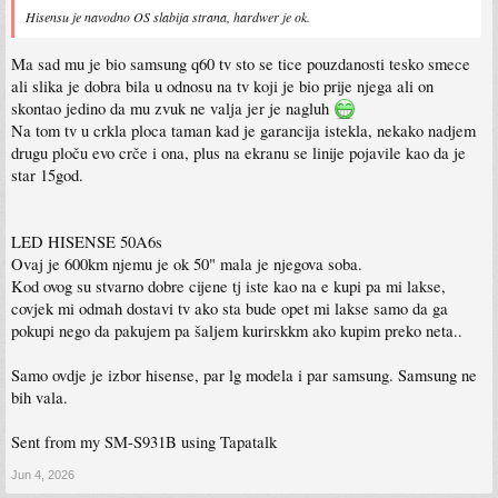
Hisensu je navodno OS slabija strana, hardwer je ok.
Ma sad mu je bio samsung q60 tv sto se tice pouzdanosti tesko smece
ali slika je dobra bila u odnosu na tv koji je bio prije njega ali on
skontao jedino da mu zvuk ne valja jer je nagluh
Na tom tv u crkla ploca taman kad je garancija istekla, nekako nadjem
drugu ploču evo crče i ona, plus na ekranu se linije pojavile kao da je
star 15god.
LED HISENSE 50A6s
Ovaj je 600km njemu je ok 50" mala je njegova soba.
Kod ovog su stvarno dobre cijene tj iste kao na e kupi pa mi lakse,
covjek mi odmah dostavi tv ako sta bude opet mi lakse samo da ga
pokupi nego da pakujem pa šaljem kurirskkm ako kupim preko neta..
Samo ovdje je izbor hisense, par lg modela i par samsung. Samsung ne
bih vala.
Sent from my SM-S931B using Tapatalk
Jun 4, 2026