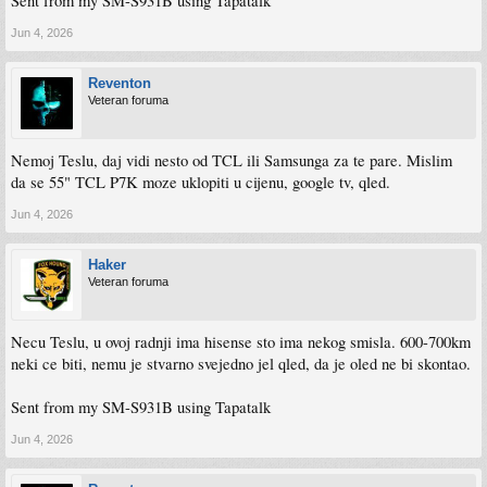
Sent from my SM-S931B using Tapatalk
Jun 4, 2026
Reventon
Veteran foruma
Nemoj Teslu, daj vidi nesto od TCL ili Samsunga za te pare. Mislim
da se 55" TCL P7K moze uklopiti u cijenu, google tv, qled.
Jun 4, 2026
Haker
Veteran foruma
Necu Teslu, u ovoj radnji ima hisense sto ima nekog smisla. 600-700km
neki ce biti, nemu je stvarno svejedno jel qled, da je oled ne bi skontao.
Sent from my SM-S931B using Tapatalk
Jun 4, 2026