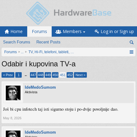
Home
Forums
Members
Log in or Sign up
Search Forums
Recent Posts
Forums
...
TV, Hi-Fi, telefoni, tableti, satovi, IoT oprema
Odabir i kupovina TV-a
< Prev
1
←
447
448
449
450
451
452
Next >
IdeMedoSumom
Aktivista
Još bi cpu infotech taj isti sigurno stoju i po-dvije povoljnije dao.
May 8, 2026
IdeMedoSumom