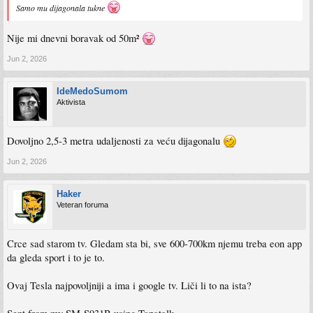
Samo mu dijagonala tukne
Nije mi dnevni boravak od 50m²
Jun 2, 2026
IdeMedoSumom
Aktivista
Dovoljno 2,5-3 metra udaljenosti za veću dijagonalu
Jun 2, 2026
Haker
Veteran foruma
Crce sad starom tv. Gledam sta bi, sve 600-700km njemu treba eon app
da gleda sport i to je to.
Ovaj Tesla najpovoljniji a ima i google tv. Liči li to na ista?