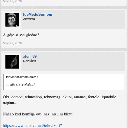
May 17, 2026
IdeMedoSumom
Aktivista
A gdje si sve gledao?
May 17, 2026
alen_89
Novi član
IdeMedoSumom said:
↑
A gdje si sve gledao?
Olx, domod, tehnoshop, tehnomag, ekupi, ananas, fontele, iqmobile,
neptun...
Našao kod komšija ovo, naši nisu ni blizu:
https://www.nabava.net/televizori?