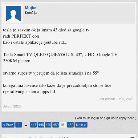
Mujka
Komšija
tesla je sasvim ok ja imam 43 qled sa google tv
radi PERFEKT eon
kao i ostale aplikacije youtube itd...
Tesla Smart TV QLED Q43E655GUS, 43", UHD, Google TV
350KM placen
stvarno super tv vjerujem da je ista situacija i na 55"
kolega ima hisense isto kaze da je prezadovoljan sto se tice
operativnog sistema apps itd
Last edited:
Jun 5, 2026
Jun 5, 2026
(You must log in or sign up to reply here.)
< Prev
1
←
447
448
449
450
451
452
Next >