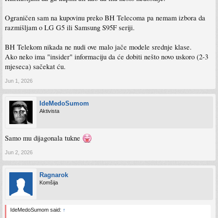
Ograničen sam na kupovinu preko BH Telecoma pa nemam izbora da
razmišljam o LG G5 ili Samsung S95F seriji.
BH Telekom nikada ne nudi ove malo jače modele srednje klase.
Ako neko ima "insider" informaciju da će dobiti nešto novo uskoro (2-3
mjeseca) sačekat ću.
Jun 1, 2026
IdeMedoSumom
Aktivista
Samo mu dijagonala tukne
Jun 2, 2026
Ragnarok
Komšija
IdeMedoSumom said:
↑