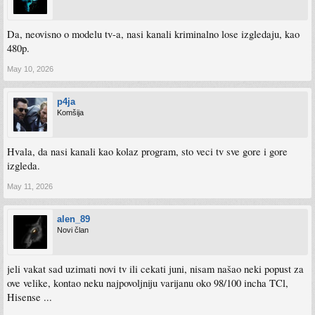
Da, neovisno o modelu tv-a, nasi kanali kriminalno lose izgledaju, kao
480p.
May 10, 2026
p4ja
Komšija
Hvala, da nasi kanali kao kolaz program, sto veci tv sve gore i gore
izgleda.
May 11, 2026
alen_89
Novi član
jeli vakat sad uzimati novi tv ili cekati juni, nisam našao neki popust za
ove velike, kontao neku najpovoljniju varijanu oko 98/100 incha TCl,
Hisense ...