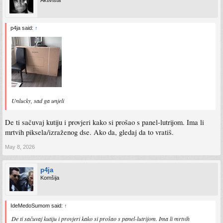
Aktivista
p4ja said:
↑
Unlucky, sad ga unjeli
De ti sačuvaj kutiju i provjeri kako si prošao s panel-lutrijom. Ima li
mrtvih piksela/izraženog dse. Ako da, gledaj da to vratiš.
May 8, 2026
p4ja
Komšija
IdeMedoSumom said:
↑
De ti sačuvaj kutiju i provjeri kako si prošao s panel-lutrijom. Ima li mrtvih