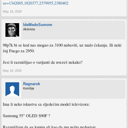
se=1342005,1820377,2379955,2380402
May 18, 2026
IdeMedoSumom
Aktivista
98p7k bi se kod nas mogao za 3100 nabaviti, uz malo čekanja. Ili neki
žnj Fuego za 2950.
Jesi li razmišljao o varijanti da uvezeš nekako?
May 18, 2026
Ragnarok
Komšija
Ima li neko iskustva sa sljedećim model televizora:
Samsung 55" OLED S90F ?
Razmišljam da ga kupim ali kao da mu nešto nedostaje.