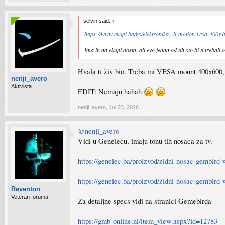
selvin said:
↑
https://www.ekupi.ba/bs/elektronika...ll-motion-vesa-40
Ima ih na ekupi dosta, ali evo jedan od tih sto bi ti trebali
Hvala ti živ bio. Treba mi VESA mount 400x600, p
nenji_avero
Aktivista
EDIT: Nemaju hahah
nenji_avero
,
Jul 23, 2026
@nenji_avero
Vidi u Genelecu, imaju tonu tih nosaca za tv.
https://genelec.ba/proizvod/zidni-nosac-gembird
https://genelec.ba/proizvod/zidni-nosac-gembird-
Reventon
Veteran foruma
Za detaljne specs vidi na stranici Gemebirda
https://gmb-online.nl/item_view.aspx?id=12783