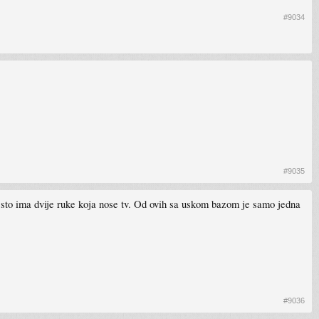
#9034
#9035
o sto ima dvije ruke koja nose tv. Od ovih sa uskom bazom je samo jedna
#9036