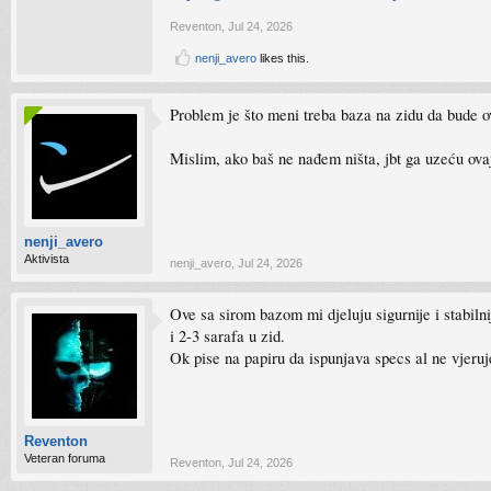
Reventon
,
Jul 24, 2026
nenji_avero
likes this.
Problem je što meni treba baza na zidu da bude 
Mislim, ako baš ne nađem ništa, jbt ga uzeću ovaj
nenji_avero
Aktivista
nenji_avero
,
Jul 24, 2026
Ove sa sirom bazom mi djeluju sigurnije i stabil
i 2-3 sarafa u zid.
Ok pise na papiru da ispunjava specs al ne vjeruj
Reventon
Veteran foruma
Reventon
,
Jul 24, 2026