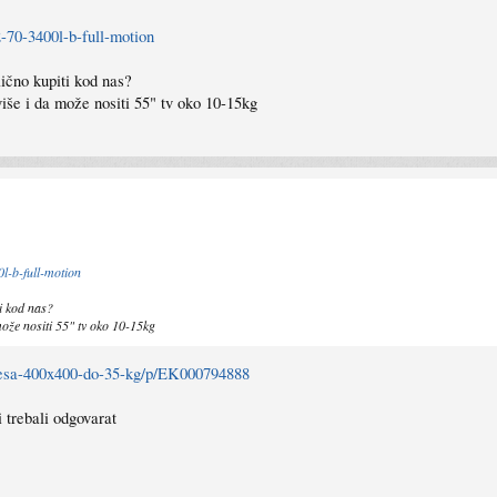
2-70-3400l-b-full-motion
lično kupiti kod nas?
iše i da može nositi 55" tv oko 10-15kg
0l-b-full-motion
ti kod nas?
ože nositi 55" tv oko 10-15kg
n-vesa-400x400-do-35-kg/p/EK000794888
i trebali odgovarat