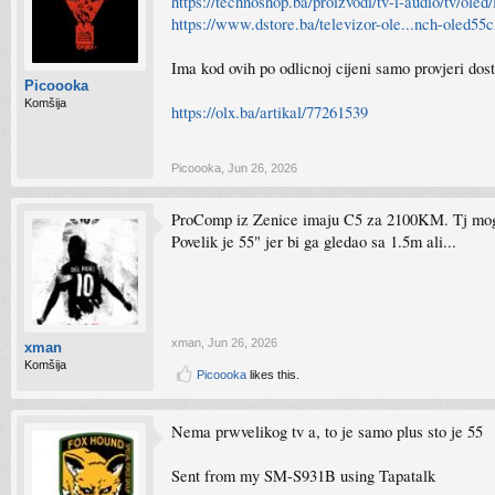
https://technoshop.ba/proizvodi/tv-i-audio/tv/ole
https://www.dstore.ba/televizor-ole...nch-oled55
Ima kod ovih po odlicnoj cijeni samo provjeri dost
Picoooka
Komšija
https://olx.ba/artikal/77261539
Picoooka
,
Jun 26, 2026
ProComp iz Zenice imaju C5 za 2100KM. Tj mogu
Povelik je 55" jer bi ga gledao sa 1.5m ali...
xman
,
Jun 26, 2026
xman
Komšija
Picoooka
likes this.
Nema prwvelikog tv a, to je samo plus sto je 55
Sent from my SM-S931B using Tapatalk