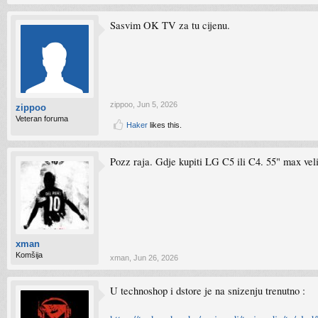
Sasvim OK TV za tu cijenu.
zippoo
,
Jun 5, 2026
zippoo
Veteran foruma
Haker
likes this.
Pozz raja. Gdje kupiti LG C5 ili C4. 55" max vel
xman
Komšija
xman
,
Jun 26, 2026
U technoshop i dstore je na snizenju trenutno :