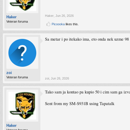
Haker
,
Jun 26, 2026
Haker
Veteran foruma
Picoooka
likes this.
Sa metar i po itekako ima, eto onda nek uzme 98 
zoi
Veteran foruma
zoi
,
Jun 26, 2026
Tako sam ja kontao pa kupio 50 i cim sam ga izva
Sent from my SM-S931B using Tapatalk
Haker