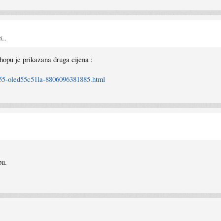
...
hopu je prikazana druga cijena :
t-55-oled55c51la-8806096381885.html
pu.