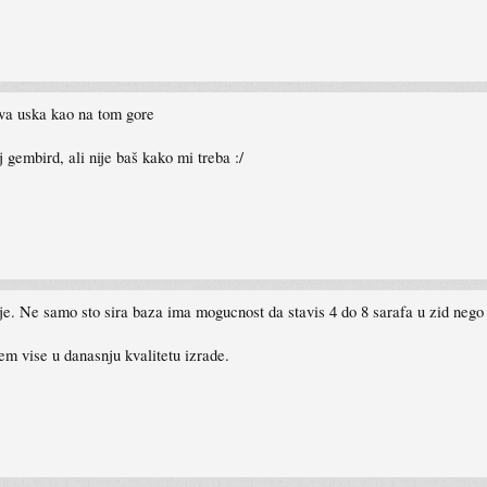
ova uska kao na tom gore
 gembird, ali nije baš kako mi treba :/
nije. Ne samo sto sira baza ima mogucnost da stavis 4 do 8 sarafa u zid neg
em vise u danasnju kvalitetu izrade.