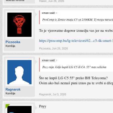
Veteran foruma
Haker
,
Jun 26, 2026
xman said:
↑
ProComp iz Zenice imaju C5 za 2100KM. Tj mogu naruciti
To je vjerovatno dogovor izmedju vas jer na webs
https://procomp.ba/lg-televizori/62...c5-4k-smar
Picoooka
Komšija
Picoooka
,
Jun 26, 2026
xman said:
↑
Pozz raja. Gdje kupiti LG C5 ili C4. 55" max velicina
Što ne kupiš LG C5 55" preko BH Telecoma?
Osim ako baš nemaš puni iznos pa te svrbi u dže
Ragnarok
Komšija
Ragnarok
,
Jul 3, 2026
Poyy