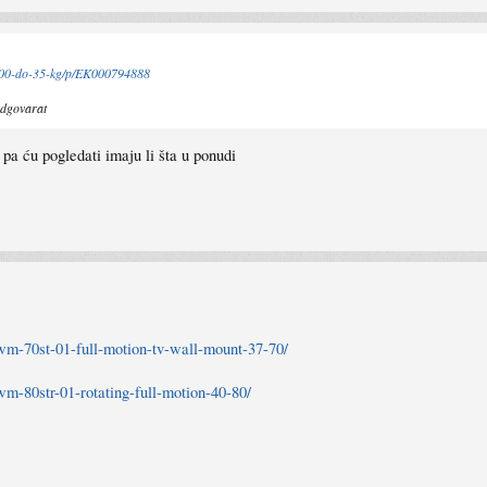
0x400-do-35-kg/p/EK000794888
 odgovarat
a ću pogledati imaju li šta u ponudi
-wm-70st-01-full-motion-tv-wall-mount-37-70/
wm-80str-01-rotating-full-motion-40-80/