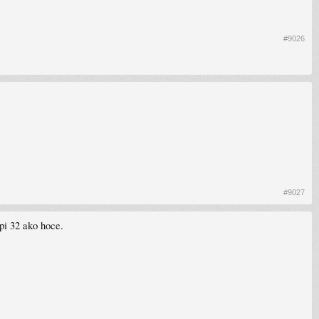
#9026
#9027
pi 32 ako hoce.