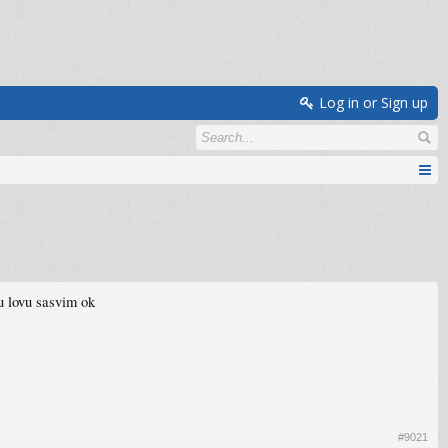
Log in or Sign up
u lovu sasvim ok
#9021