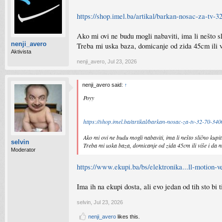
https://shop.imel.ba/artikal/barkan-nosac-za-tv-3
Ako mi ovi ne budu mogli nabaviti, ima li nešto s
nenji_avero
Treba mi uska baza, domicanje od zida 45cm ili v
Aktivista
nenji_avero
,
Jul 23, 2026
nenji_avero said:
↑
Poyy
https://shop.imel.ba/artikal/barkan-nosac-za-tv-32-70-340
Ako mi ovi ne budu mogli nabaviti, ima li nešto slično kupi
selvin
Treba mi uska baza, domicanje od zida 45cm ili više i da m
Moderator
https://www.ekupi.ba/bs/elektronika...ll-motio
Ima ih na ekupi dosta, ali evo jedan od tih sto bi t
selvin
,
Jul 23, 2026
nenji_avero
likes this.