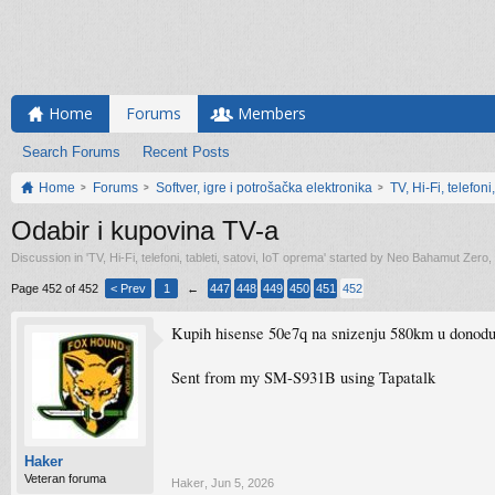
Home
Forums
Members
Search Forums
Recent Posts
Home
Forums
Softver, igre i potrošačka elektronika
TV, Hi-Fi, telefoni
Odabir i kupovina TV-a
Discussion in '
TV, Hi-Fi, telefoni, tableti, satovi, IoT oprema
' started by
Neo Bahamut Zero
,
Page 452 of 452
< Prev
1
←
447
448
449
450
451
452
Kupih hisense 50e7q na snizenju 580km u donodu. K
Sent from my SM-S931B using Tapatalk
Haker
Veteran foruma
Haker
,
Jun 5, 2026