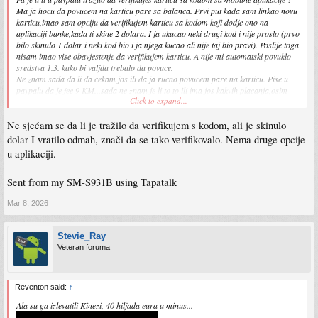
Ma ja hocu da povucem na karticu pare sa balanca. Prvi put kada sam linkao novu
karticu,imao sam opciju da verifikujem karticu sa kodom koji dodje ono na
aplikaciji banke,kada ti skine 2 dolara. I ja ukucao neki drugi kod i nije proslo (prvo
bilo skinulo 1 dolar i neki kod bio i ja njega kucao ali nije taj bio pravi). Poslije toga
nisam imao vise obavjestenje da verifikujem karticu. A nije mi automatski povuklo
sredstva 1.3. kako bi valjda trebalo da povuce.
Ne znam sada da li da cekam jos ili da ja rucno povucem pare na karticu. Pise u
paypalu da je fee 9 KM...sada ne znam je li to to ili ima jos kakvih placanja,osim
Click to expand...
konverzije.
Ne sjećam se da li je tražilo da verifikujem s kodom, ali je skinulo
dolar I vratilo odmah, znači da se tako verifikovalo. Nema druge opcije
u aplikaciji.
Sent from my SM-S931B using Tapatalk
Mar 8, 2026
Stevie_Ray
Veteran foruma
Reventon said:
↑
Ala su ga izlevatili Kinezi, 40 hiljada eura u minus...