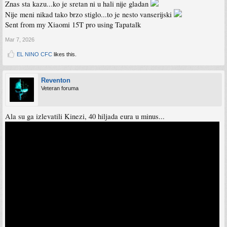
Znas sta kazu...ko je sretan ni u hali nije gladan
Nije meni nikad tako brzo stiglo...to je nesto vanserijski
Sent from my Xiaomi 15T pro using Tapatalk
Mar 7, 2026
EL NINO CFC
likes this.
Reventon
Veteran foruma
Ala su ga izlevatili Kinezi, 40 hiljada eura u minus...