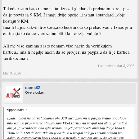
Takodjer sam isao rucno na taj iznos i gledao da prebacim pare...pise
da je provizija 9 KM. I imaju dvije opcije...instant i standard...obje
kostaju 9 KM.
Ima li tu jos kakvih troskova,ako budem ovako prebacivao ? Iznos je u
eurima,tako da ce vjerovatno biti i konverzija valute ?
Ali me vise zanima zasto nemam vise nacin da verifikujem
karticu...ima li negdje nacin da se provjeri na paypalu da li je kartica
verifikovana ?
Last edited:
Mar 3, 2026
Mar 3, 2026
dams82
Overclocker
zippoo said:
↑
Ljudi...imam na paypal balance oko 370 eura ,koje mi je paypal vratio ono sto je
bilo skinuto prije mjesec i linkao sam VISA karticu na paypal sad ali mi je nestala
opcija za verifikaciju ono gdje trebam unijeti paypal code onaj,koji dodje kada ti
skinu onih 1.99 dolara. Bilo mi je doslo to u paypal nalogu i nisam odmah bio
dobio taj cetverocifreni broj i sada je to nestalo,tj. nemam opciju da verifikujem