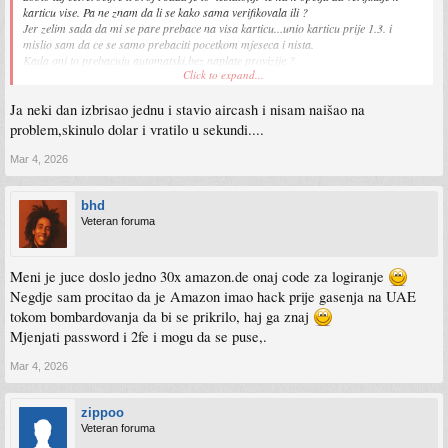
karticu vise. Pa ne znam da li se kako sama verifikovala ili ?
Jer zelim sada da mi se pare prebace na visa karticu...unio karticu prije 1.3. i
mislio sam da ce se samo prebaciti pocetkom mjeseca i nista.
Kada oni to prebacuju automatski,bez naplate provizije ?
Click to expand...
Takodjer sam isao rucno na taj iznos i gledao da prebacim pare...pise da je
Ja neki dan izbrisao jednu i stavio aircash i nisam naišao na
provizija 9 KM. I imaju dvije opcije...instant i standard...obje kostaju 9 KM.
Ima li tu jos kakvih troskova,ako budem ovako prebacivao ? Iznos je u eurima,tako
problem,skinulo dolar i vratilo u sekundi....
da ce vjerovatno biti i konverzija valute ?
Mar 4, 2026
Ali me vise zanima zasto nemam vise nacin da verifikujem karticu...ima li negdje
nacin da se provjeri na paypalu da li je kartica verifikovana ?
bhd
Veteran foruma
Meni je juce doslo jedno 30x amazon.de onaj code za logiranje
Negdje sam procitao da je Amazon imao hack prije gasenja na UAE
tokom bombardovanja da bi se prikrilo, haj ga znaj
Mjenjati password i 2fe i mogu da se puse,.
Mar 4, 2026
zippoo
Veteran foruma