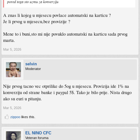
pored toga sto uzmu za konverziju
A znas li kojeg u mjesecu povlace automatski na karticu ?
Je li prvog u mjesecu,bez provizije ?
Mene to i buni,sto mi nije povuklo automatski na karticu sada prvog
marta.
Mar 5, 2026
selvin
Moderator
Nije prvog tacno vec otprilike do 5og u mjesecu. Provizija ide 1% na
konverziju od strane banke i paypal 5$. Tako je bilo prije. Nista drugo
ako su euri u pitanju.
Mar 5, 2026
zippoo
likes this.
EL NINO CFC
Veteran foruma