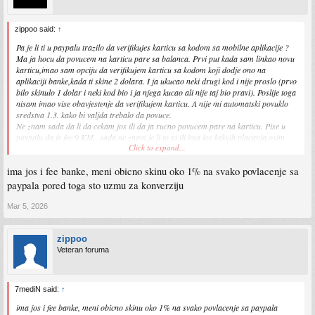
zippoo said:
↑
Pa je li ti u paypalu trazilo da verifikujes karticu sa kodom sa mobilne aplikacije ?
Ma ja hocu da povucem na karticu pare sa balanca. Prvi put kada sam linkao novu
karticu,imao sam opciju da verifikujem karticu sa kodom koji dodje ono na
aplikaciji banke,kada ti skine 2 dolara. I ja ukucao neki drugi kod i nije proslo (prvo
bilo skinulo 1 dolar i neki kod bio i ja njega kucao ali nije taj bio pravi). Poslije toga
nisam imao vise obavjestenje da verifikujem karticu. A nije mi automatski povuklo
sredstva 1.3. kako bi valjda trebalo da povuce.
Ne znam sada da li da cekam jos ili da ja rucno povucem pare na karticu. Pise u
paypalu da je fee 9 KM...sada ne znam je li to to ili ima jos kakvih placanja,osim
Click to expand...
konverzije.
ima jos i fee banke, meni obicno skinu oko 1% na svako povlacenje sa
paypala pored toga sto uzmu za konverziju
Mar 5, 2026
zippoo
Veteran foruma
7mediN said:
↑
ima jos i fee banke, meni obicno skinu oko 1% na svako povlacenje sa paypala