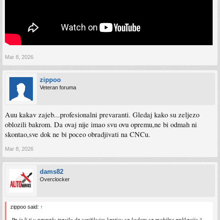
Mar 8, 2026
zippoo
Veteran foruma
Auu kakav zajeb...profesionalni prevaranti. Gledaj kako su zeljezo
oblozili bakrom. Da ovaj nije imao svu ovu opremu,ne bi odmah ni
skontao,sve dok ne bi poceo obradjivati na CNCu.
Mar 8, 2026
dams82
Overclocker
zippoo said:
↑
Pa je li ti u paypalu trazilo da verifikujes karticu sa kodom sa mobilne aplikacije ?