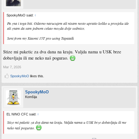
SpookyMoO said:
↑
Pa zna i toga biti. Odavno narucujem ali nisam nesto upratio koliko u prosjeku ide
ali znam da sam jednom cekao mozda dvije sedmice.
Sent from my Xiaomi 15T pro using Tapatalk
Stize mi paketic za dva dana na kraju. Valjda nama u USK brze
dobavljaju ili me neko naš pogurao.
Mar 7, 2026
SpookyMoO
likes this.
SpookyMoO
Komšija
EL NINO CFC said:
↑
Stize mi paketic za dva dana na kraju. Valjda nama u USK brze dobavljaju ili me
neko naš pogurao.