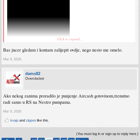
Click to expand...
Bas jucer gledam i kontam zalijepit ovdje, nego nesto me omelo.
Mar 9, 2026
dams82
Overclocker
Ako nekog zanima proradilo je punjenje Aircash gotovinom,trenutno
radi samo u RS na Nestro pumpama.
Mar 9, 2026
kvaju
and
zippoo
like this.
(You must log in or sign up to reply here.)