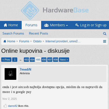
Home
Forums
Members
Log in or Sign up
Search Forums
Recent Posts
Home
Forums
Ostalo
Internet provideri, umrežavanje i web servisi
Online kupovina - diskusije
< Prev
1
←
493
494
495
496
497
498
Next >
7mediN
Aktivista
onda i jest aircash najbolja dostupna opcija, mislim da su napravili da
moze i u google pay
Nov 2, 2025
dams82
likes this.