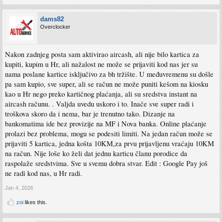
dams82
Overclocker
Nakon zadnjeg posta sam aktivirao aircash, ali nije bilo kartica za
kupiti, kupim u Hr, ali nažalost ne može se prijaviti kod nas jer su
nama poslane kartice isključivo za bh tržište. U međuvremenu su došle
pa sam kupio, sve super, ali se račun ne može puniti kešom na kiosku
kao u Hr nego preko kartičnog plaćanja, ali su sredstva instant na
aircash računu. . Valjda uvedu uskoro i to. Inače sve super radi i
troškova skoro da i nema, bar je trenutno tako. Dizanje na
bankomatima ide bez provizije na MF i Nova banka. Online plaćanje
prolazi bez problema, mogu se podesiti limiti. Na jedan račun može se
prijaviti 5 kartica, jedna košta 10KM,za prvu prijavljenu vraćaju 10KM
na račun. Nije loše ko želi dat jednu karticu članu porodice da
raspolaže sredstvima. Sve u svemu dobra stvar. Edit : Google Pay još
ne radi kod nas, u Hr radi.
Jan 4, 2026
zoi
likes this.