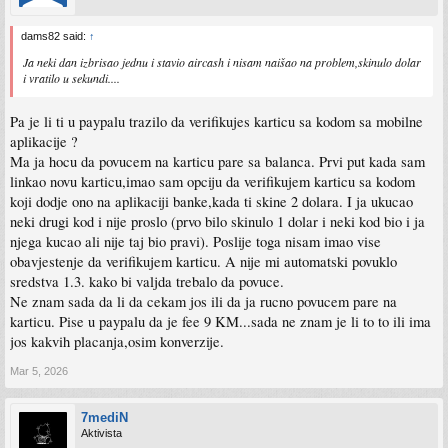
dams82 said:
↑
Ja neki dan izbrisao jednu i stavio aircash i nisam naišao na problem,skinulo dolar
i vratilo u sekundi....
Pa je li ti u paypalu trazilo da verifikujes karticu sa kodom sa mobilne
aplikacije ?
Ma ja hocu da povucem na karticu pare sa balanca. Prvi put kada sam
linkao novu karticu,imao sam opciju da verifikujem karticu sa kodom
koji dodje ono na aplikaciji banke,kada ti skine 2 dolara. I ja ukucao
neki drugi kod i nije proslo (prvo bilo skinulo 1 dolar i neki kod bio i ja
njega kucao ali nije taj bio pravi). Poslije toga nisam imao vise
obavjestenje da verifikujem karticu. A nije mi automatski povuklo
sredstva 1.3. kako bi valjda trebalo da povuce.
Ne znam sada da li da cekam jos ili da ja rucno povucem pare na
karticu. Pise u paypalu da je fee 9 KM...sada ne znam je li to to ili ima
jos kakvih placanja,osim konverzije.
Mar 5, 2026
7mediN
Aktivista