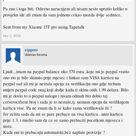
Pa zna i toga biti. Odavno narucujem ali nisam nesto upratio koliko u
prosjeku ide ali znam da sam jednom cekao mozda dvije sedmice.
Sent from my Xiaomi 15T pro using Tapatalk
Mar 2, 2026
zippoo
Veteran foruma
Ljudi...imam na paypal balance oko 370 eura ,koje mi je paypal vratio
ono sto je bilo skinuto prije mjesec i linkao sam VISA karticu na
paypal sad ali mi je nestala opcija za verifikaciju ono gdje trebam
unijeti paypal code onaj,koji dodje kada ti skinu onih 1.99 dolara. Bilo
mi je doslo to u paypal nalogu i nisam odmah bio dobio taj
cetverocifreni broj i sada je to nestalo,tj. nemam opciju da verifikujem
karticu vise. Pa ne znam da li se kako sama verifikovala ili ?
Jer zelim sada da mi se pare prebace na visa karticu...unio karticu
prije 1.3. i mislio sam da ce se samo prebaciti pocetkom mjeseca i
nista.
Kada oni to prebacuju automatski,bez naplate provizije ?