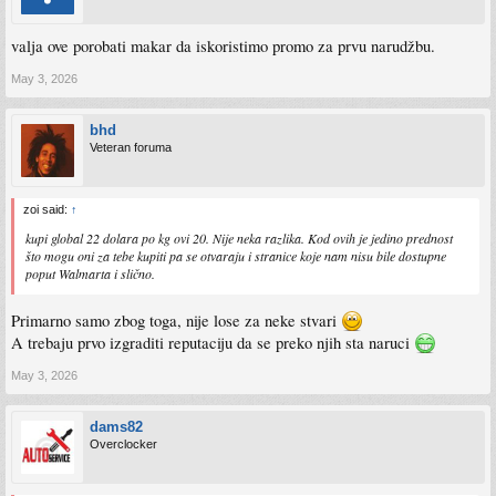
valja ove porobati makar da iskoristimo promo za prvu narudžbu.
May 3, 2026
bhd
Veteran foruma
zoi said:
↑
kupi global 22 dolara po kg ovi 20. Nije neka razlika. Kod ovih je jedino prednost
što mogu oni za tebe kupiti pa se otvaraju i stranice koje nam nisu bile dostupne
poput Walmarta i slično.
Primarno samo zbog toga, nije lose za neke stvari
A trebaju prvo izgraditi reputaciju da se preko njih sta naruci
May 3, 2026
dams82
Overclocker