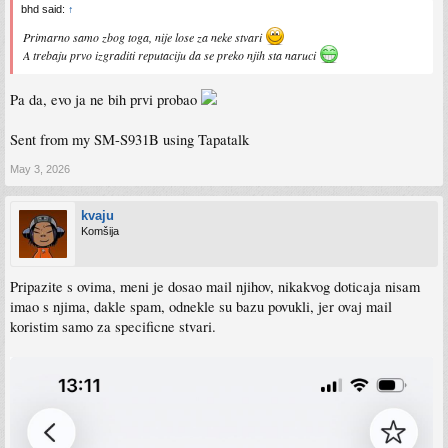
bhd said:
↑
Primarno samo zbog toga, nije lose za neke stvari
A trebaju prvo izgraditi reputaciju da se preko njih sta naruci
Pa da, evo ja ne bih prvi probao
Sent from my SM-S931B using Tapatalk
May 3, 2026
kvaju
Komšija
Pripazite s ovima, meni je dosao mail njihov, nikakvog doticaja nisam
imao s njima, dakle spam, odnekle su bazu povukli, jer ovaj mail
koristim samo za specificne stvari.