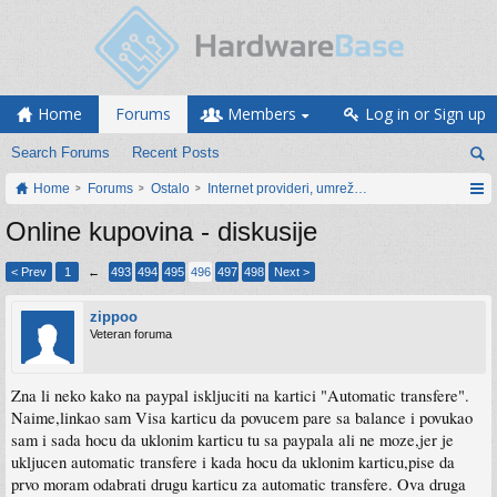
Home
Forums
Members
Log in or Sign up
Search Forums
Recent Posts
Home
Forums
Ostalo
Internet provideri, umrežavanje i web servisi
Online kupovina - diskusije
< Prev
1
←
493
494
495
496
497
498
Next >
zippoo
Veteran foruma
Zna li neko kako na paypal iskljuciti na kartici "Automatic transfere".
Naime,linkao sam Visa karticu da povucem pare sa balance i povukao
sam i sada hocu da uklonim karticu tu sa paypala ali ne moze,jer je
ukljucen automatic transfere i kada hocu da uklonim karticu,pise da
prvo moram odabrati drugu karticu za automatic transfere. Ova druga