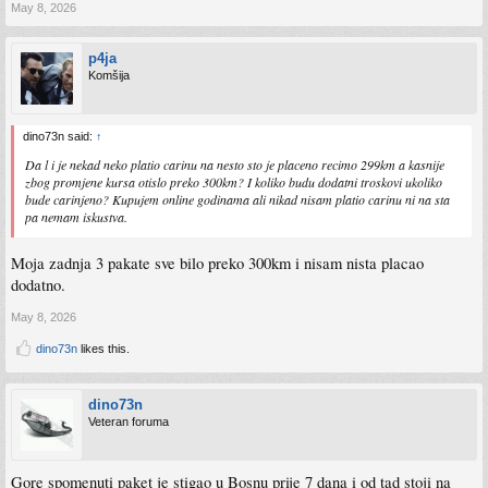
May 8, 2026
p4ja
Komšija
dino73n said:
↑
Da l i je nekad neko platio carinu na nesto sto je placeno recimo 299km a kasnije
zbog promjene kursa otislo preko 300km? I koliko budu dodatni troskovi ukoliko
bude carinjeno? Kupujem online godinama ali nikad nisam platio carinu ni na sta
pa nemam iskustva.
Moja zadnja 3 pakate sve bilo preko 300km i nisam nista placao
dodatno.
May 8, 2026
dino73n
likes this.
dino73n
Veteran foruma
Gore spomenuti paket je stigao u Bosnu prije 7 dana i od tad stoji na