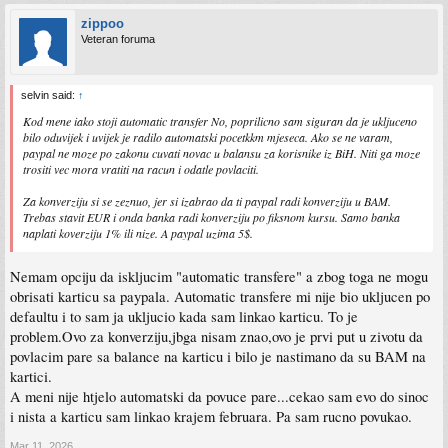
zippoo
Veteran foruma
selvin said:
↑
Kod mene iako stoji automatic transfer No, poprilicno sam siguran da je ukljuceno
bilo oduvijek i uvijek je radilo automatski pocetkkm mjeseca. Ako se ne varam,
paypal ne moze po zakonu cuvati novac u balansu za korisnike iz BiH. Niti ga moze
trositi vec mora vratiti na racun i odatle povlaciti.
Za konverziju si se zeznuo, jer si izabrao da ti paypal radi konverziju u BAM.
Trebas stavit EUR i onda banka radi konverziju po fiksnom kursu. Samo banka
naplati koverziju 1% ili nize. A paypal uzima 5$.
Nemam opciju da iskljucim "automatic transfere" a zbog toga ne mogu
obrisati karticu sa paypala. Automatic transfere mi nije bio ukljucen po
defaultu i to sam ja ukljucio kada sam linkao karticu. To je
problem.Ovo za konverziju,jbga nisam znao,ovo je prvi put u zivotu da
povlacim pare sa balance na karticu i bilo je nastimano da su BAM na
kartici.
A meni nije htjelo automatski da povuce pare...cekao sam evo do sinoc
i nista a karticu sam linkao krajem februara. Pa sam rucno povukao.
Mar 11, 2026