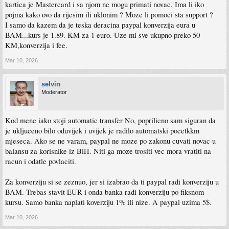
kartica je Mastercard i sa njom ne mogu primati novac. Ima li iko
pojma kako ovo da rijesim ili uklonim ? Moze li pomoci sta support ?
I samo da kazem da je teska deracina paypal konverzija eura u
BAM...kurs je 1.89. KM za 1 euro. Uze mi sve ukupno preko 50
KM,konverzija i fee.
Mar 10, 2026
selvin
Moderator
Kod mene iako stoji automatic transfer No, poprilicno sam siguran da
je ukljuceno bilo oduvijek i uvijek je radilo automatski pocetkkm
mjeseca. Ako se ne varam, paypal ne moze po zakonu cuvati novac u
balansu za korisnike iz BiH. Niti ga moze trositi vec mora vratiti na
racun i odatle povlaciti.
Za konverziju si se zeznuo, jer si izabrao da ti paypal radi konverziju u
BAM. Trebas stavit EUR i onda banka radi konverziju po fiksnom
kursu. Samo banka naplati koverziju 1% ili nize. A paypal uzima 5$.
Mar 10, 2026