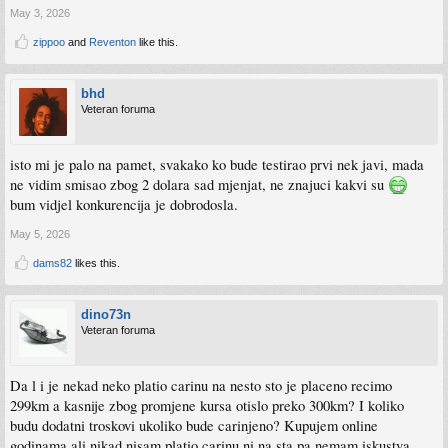
May 3, 2026
zippoo
and
Reventon
like this.
bhd
Veteran foruma
isto mi je palo na pamet, svakako ko bude testirao prvi nek javi, mada
ne vidim smisao zbog 2 dolara sad mjenjat, ne znajuci kakvi su
bum vidjel konkurencija je dobrodosla.
May 5, 2026
dams82
likes this.
dino73n
Veteran foruma
Da l i je nekad neko platio carinu na nesto sto je placeno recimo
299km a kasnije zbog promjene kursa otislo preko 300km? I koliko
budu dodatni troskovi ukoliko bude carinjeno? Kupujem online
godinama ali nikad nisam platio carinu ni na sta pa nemam iskustva.