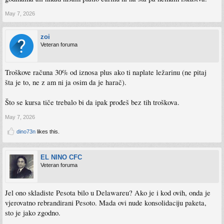
May 7, 2026
zoi
Veteran foruma
Troškove računa 30% od iznosa plus ako ti naplate ležarinu (ne pitaj
šta je to, ne z am ni ja osim da je harač).
Što se kursa tiče trebalo bi da ipak prođeš bez tih troškova.
May 7, 2026
dino73n
likes this.
EL NINO CFC
Veteran foruma
Jel ono skladiste Pesota bilo u Delawareu? Ako je i kod ovih, onda je
vjerovatno rebrandirani Pesoto. Mada ovi nude konsolidaciju paketa,
sto je jako zgodno.