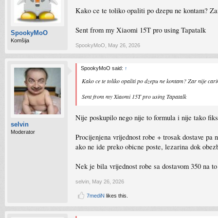
Kako ce te toliko opaliti po dzepu ne kontam? 
Sent from my Xiaomi 15T pro using Tapatalk
SpookyMoO
Komšija
SpookyMoO
,
May 26, 2026
SpookyMoO said:
↑
Kako ce te toliko opaliti po dzepu ne kontam? Zar nije 
Sent from my Xiaomi 15T pro using Tapatalk
Nije poskupilo nego nije to formula i nije tako fik
selvin
Moderator
Procijenjena vrijednost robe + trosak dostave pa n
ako ne ide preko obicne poste, lezarina dok obez
Nek je bila vrijednost robe sa dostavom 350 na t
selvin
,
May 26, 2026
7mediN
likes this.