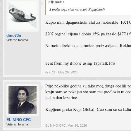
p4ja said:
↑
A preko cega si to narucio? Kupiglobal?
Kupio mini dijagnosticki alat za motocikle. FX
$207 orginal cijena i dobio 15% pa izaslo $177 i
dino73n
Veteran foruma
Narucio direktno sa stranice proizvodjaca. Rekla
Sent from my iPhone using Tapatalk Pro
dino73n
,
May 26, 2026
Prije nekoliko godina su tako mog druga opalili 
kraju sam se pokajao sto sam mu predlozio tu opci
jedan dan lezarine.
Kupljeno preko Kupi Global. Cuo sam se sa Edino 
EL NINO CFC
Veteran foruma
EL NINO CFC
,
May 26, 2026