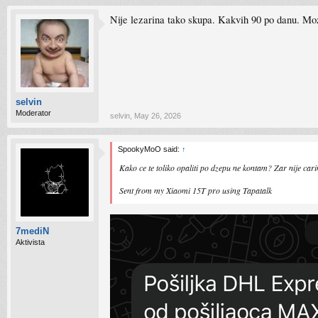
Nije lezarina tako skupa. Kakvih 90 po danu. Moz
selvin
Moderator
selvin
,
May 26, 2026
SpookyMoO said:
↑
Kako ce te toliko opaliti po dzepu ne kontam? Zar nije 
Sent from my Xiaomi 15T pro using Tapatalk
7mediN
Aktivista