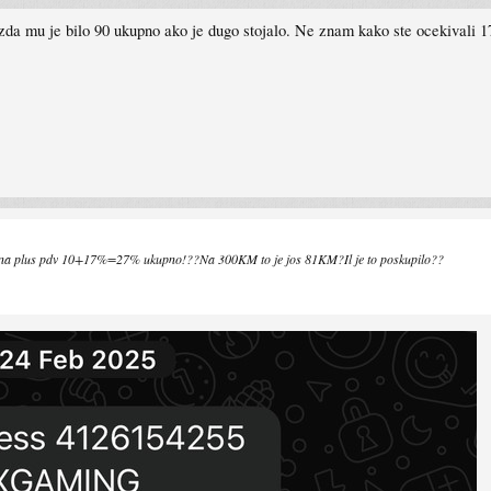
da mu je bilo 90 ukupno ako je dugo stojalo. Ne znam kako ste ocekivali 17
carina plus pdv 10+17%=27% ukupno!??Na 300KM to je jos 81KM?Il je to poskupilo??