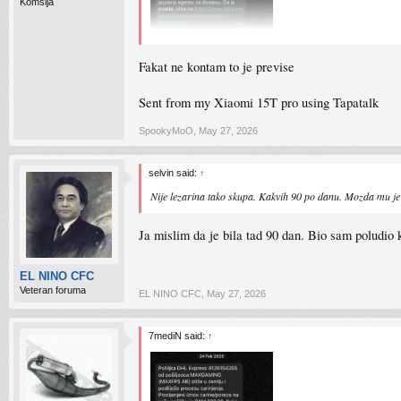
Komšija
bez lezarine, sve rijeseno na vrijeme
Fakat ne kontam to je previse
Sent from my Xiaomi 15T pro using Tapatalk
SpookyMoO
,
May 27, 2026
selvin said:
↑
Nije lezarina tako skupa. Kakvih 90 po danu. Mozda mu je 
Ja mislim da je bila tad 90 dan. Bio sam poludio
EL NINO CFC
Veteran foruma
EL NINO CFC
,
May 27, 2026
7mediN said:
↑