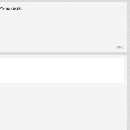
% na cijenu...
#9928