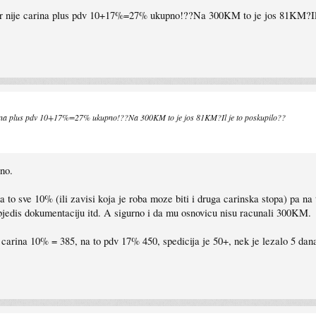
Zar nije carina plus pdv 10+17%=27% ukupno!??Na 300KM to je jos 81KM?Il 
carina plus pdv 10+17%=27% ukupno!??Na 300KM to je jos 81KM?Il je to poskupilo??
sno.
a to sve 10% (ili zavisi koja je roba moze biti i druga carinska stopa) pa na
bjedis dokumentaciju itd. A sigurno i da mu osnovicu nisu racunali 300KM.
o carina 10% = 385, na to pdv 17% 450, spedicija je 50+, nek je lezalo 5 da