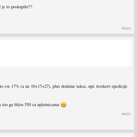
je to poskupilo??
#9924
 to sve 17% (a ne 10+17=27), plus dodatne takse, npr. troskovi spedicije
na eto ga blizu 550 sa uplatnicama
#9925