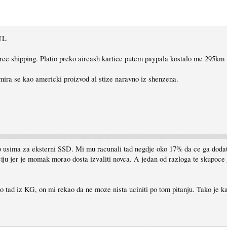
TUL
 free shipping. Platio preko aircash kartice putem paypala kostalo me 295km
mira se kao americki proizvod al stize naravno iz shenzena.
po usima za eksterni SSD. Mi mu racunali tad negdje oko 17% da ce ga dodatn
ju jer je momak morao dosta izvaliti novca. A jedan od razloga te skupoce je
tad iz KG, on mi rekao da ne moze nista uciniti po tom pitanju. Tako je ka