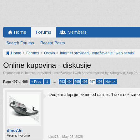
Home
Forums
Members
Search Forums
Recent Posts
Home
Forums
Ostalo
Internet provideri, umrežavanje i web servisi
Online kupovina - diskusije
Discussion in '
Internet provideri, umrežavanje i web servisi
' started by
Alibegovic
,
Sep 23,
Page 497 of 498
< Prev
1
←
493
494
495
496
497
498
Next >
Dodje maloprije pismo od carine. Traze dokaze o p
dino73n
Veteran foruma
dino73n
,
May 26, 2026