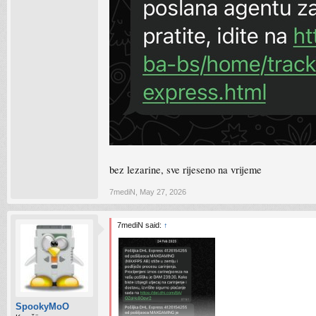
bez lezarine, sve rijeseno na vrijeme
7mediN
,
May 27, 2026
7mediN said:
↑
SpookyMoO