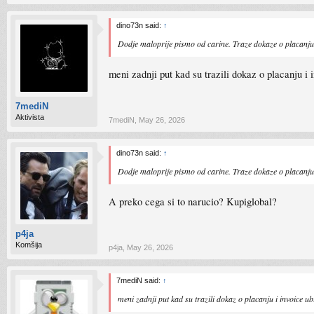
dino73n said:
↑
Dodje maloprije pismo od carine. Traze dokaze o placanju i
meni zadnji put kad su trazili dokaz o placanju 
7mediN
Aktivista
7mediN
,
May 26, 2026
dino73n said:
↑
Dodje maloprije pismo od carine. Traze dokaze o placanju i
A preko cega si to narucio? Kupiglobal?
p4ja
Komšija
p4ja
,
May 26, 2026
7mediN said:
↑
meni zadnji put kad su trazili dokaz o placanju i invoice 