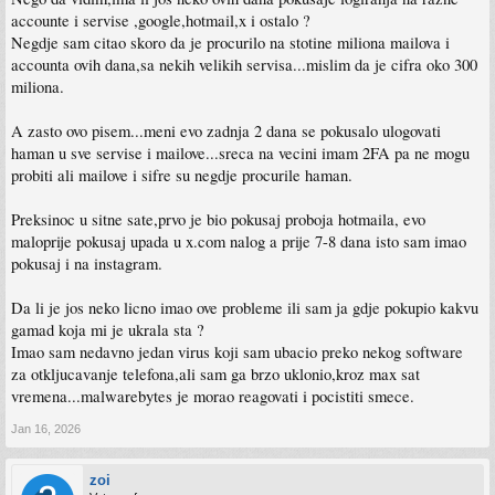
accounte i servise ,google,hotmail,x i ostalo ?
Negdje sam citao skoro da je procurilo na stotine miliona mailova i
accounta ovih dana,sa nekih velikih servisa...mislim da je cifra oko 300
miliona.
A zasto ovo pisem...meni evo zadnja 2 dana se pokusalo ulogovati
haman u sve servise i mailove...sreca na vecini imam 2FA pa ne mogu
probiti ali mailove i sifre su negdje procurile haman.
Preksinoc u sitne sate,prvo je bio pokusaj proboja hotmaila, evo
maloprije pokusaj upada u x.com nalog a prije 7-8 dana isto sam imao
pokusaj i na instagram.
Da li je jos neko licno imao ove probleme ili sam ja gdje pokupio kakvu
gamad koja mi je ukrala sta ?
Imao sam nedavno jedan virus koji sam ubacio preko nekog software
za otkljucavanje telefona,ali sam ga brzo uklonio,kroz max sat
vremena...malwarebytes je morao reagovati i pocistiti smece.
Jan 16, 2026
zoi