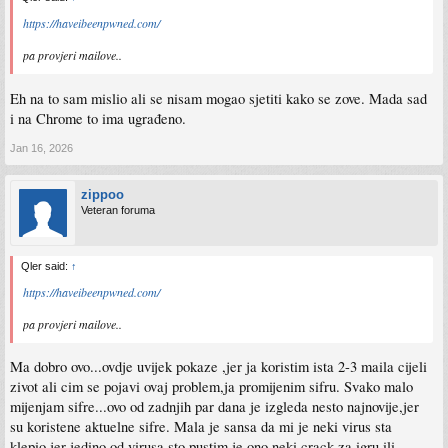
https://haveibeenpwned.com/
pa provjeri mailove..
Eh na to sam mislio ali se nisam mogao sjetiti kako se zove. Mada sad
i na Chrome to ima ugrađeno.
Jan 16, 2026
zippoo
Veteran foruma
Qler said:
↑
https://haveibeenpwned.com/
pa provjeri mailove..
Ma dobro ovo...ovdje uvijek pokaze ,jer ja koristim ista 2-3 maila cijeli
zivot ali cim se pojavi ovaj problem,ja promijenim sifru. Svako malo
mijenjam sifre...ovo od zadnjih par dana je izgleda nesto najnovije,jer
su koristene aktuelne sifre. Mala je sansa da mi je neki virus sta
klepio,jer jedino od virusa sto pustim je ono neki crack za igru ili