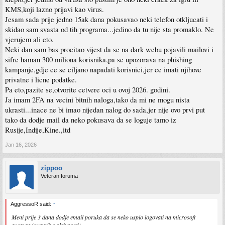
KMS,koji lazno prijavi kao virus.
Jesam sada prije jedno 15ak dana pokusavao neki telefon otkljucati i
skidao sam svasta od tih programa...jedino da tu nije sta promaklo. Ne
vjerujem ali eto.
Neki dan sam bas procitao vijest da se na dark webu pojavili mailovi i
sifre haman 300 miliona korisnika,pa se upozorava na phishing
kampanje,gdje ce se ciljano napadati korisnici,jer ce imati njihove
privatne i licne podatke.
Pa eto,pazite se,otvorite cetvere oci u ovoj 2026. godini.
Ja imam 2FA na vecini bitnih naloga,tako da mi ne mogu nista
ukrasti...inace ne bi imao nijedan nalog do sada,jer nije ovo prvi put
tako da dodje mail da neko pokusava da se loguje tamo iz
Rusije,Indije,Kine.,itd
Jan 16, 2026
zippoo
Veteran foruma
AggressoR said:
↑
Meni prije 3 dana dodje email poruka da se neko uspio logovati na microsoft