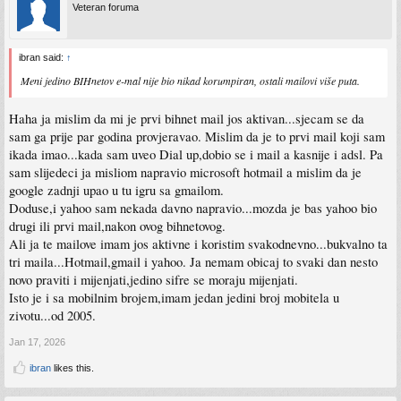
Veteran foruma
ibran said:
↑
Meni jedino BIHnetov e-mal nije bio nikad korumpiran, ostali mailovi više puta.
Haha ja mislim da mi je prvi bihnet mail jos aktivan...sjecam se da
sam ga prije par godina provjeravao. Mislim da je to prvi mail koji sam
ikada imao...kada sam uveo Dial up,dobio se i mail a kasnije i adsl. Pa
sam slijedeci ja misliom napravio microsoft hotmail a mislim da je
google zadnji upao u tu igru sa gmailom.
Doduse,i yahoo sam nekada davno napravio...mozda je bas yahoo bio
drugi ili prvi mail,nakon ovog bihnetovog.
Ali ja te mailove imam jos aktivne i koristim svakodnevno...bukvalno ta
tri maila...Hotmail,gmail i yahoo. Ja nemam obicaj to svaki dan nesto
novo praviti i mijenjati,jedino sifre se moraju mijenjati.
Isto je i sa mobilnim brojem,imam jedan jedini broj mobitela u
zivotu...od 2005.
Jan 17, 2026
ibran
likes this.