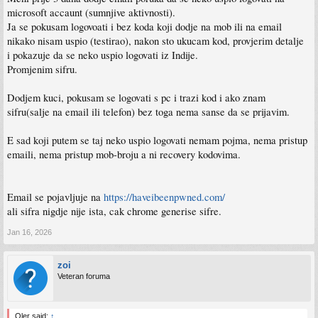
microsoft accaunt (sumnjive aktivnosti).
Ja se pokusam logovoati i bez koda koji dodje na mob ili na email
nikako nisam uspio (testirao), nakon sto ukucam kod, provjerim detalje
i pokazuje da se neko uspio logovati iz Indije.
Promjenim sifru.
Dodjem kuci, pokusam se logovati s pc i trazi kod i ako znam
sifru(salje na email ili telefon) bez toga nema sanse da se prijavim.
E sad koji putem se taj neko uspio logovati nemam pojma, nema pristup
emaili, nema pristup mob-broju a ni recovery kodovima.
Email se pojavljuje na
https://haveibeenpwned.com/
ali sifra nigdje nije ista, cak chrome generise sifre.
Jan 16, 2026
zoi
Veteran foruma
Qler said:
↑