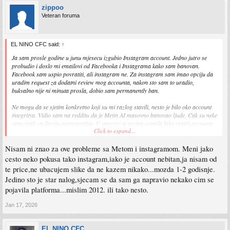
zippoo
Veteran foruma
EL NINO CFC said:
↑
Ja sam prosle godine u junu mjesecu izgubio Instagram account. Jedno jutro se
probudio i doslo mi emailovi od Facebooka i Instagrama kako sam banovan.
Facebook sam uspio povratiti, ali instagram ne. Za instagram sam imao opciju da
uradim request za dodatni review mog accounta, nakon sto sam to uradio,
bukvalno nije ni minuta prosla, dobio sam permanently ban.
Ne mogu da se sjetim konkretno koji su mi razlog stavili, nesto je bilo oko account
integritya. Vidio sam na redditu da je Metin AI masovno banovao ljude. Cak su neke
optuzivali za djeciju pornografiju. U americi je vecina uspjela lako vratiti accounte
Click to expand...
jer su imali neke sudove za te stvari i pravnike u svojim gradovima/drzavama koji
su se borili za njih, nakon cega je Meta onda vracala account.
Nisam ni znao za ove probleme sa Metom i instagramom. Meni jako
U evropi je slicno moglo pozivanjem na gdpr jer valjda jedna od stavki GDPR-a
cesto neko pokusa tako instagram,iako je account nebitan,ja nisam od
glasi da ti ne mogu ukinuti/banovati account bez reviewa prave osobe.
te price,ne ubacujem slike da ne kazem nikako...mozda 1-2 godisnje.
Jedino sto je star nalog,sjecam se da sam ga napravio nekako cim se
Bila je neka forma koja se mogla popuniti, naravno, iz BiH nisam je mogao otvoriti
pojavila platforma...mislim 2012. ili tako nesto.
pa sam morao preko Belgijskog VPN.a, ali nazalost nisam mogao submitati opet tu
formu gdje sam ispunio sve informacije sto su se trazile od mene.
Jan 17, 2026
Neko ko je poslije toga pravio nove accounte dobio bi opet ban. Neko isti dan, neko
za 7 dana, neko za mjesec. Pa su ljudi bukvalno mjenjali telefone, mobilne brojeve,
EL NINO CFC