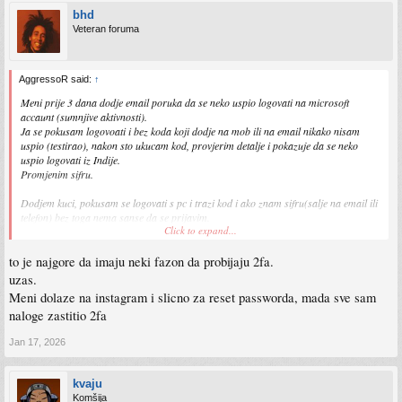
bhd
Veteran foruma
AggressoR said:
↑
Meni prije 3 dana dodje email poruka da se neko uspio logovati na microsoft
accaunt (sumnjive aktivnosti).
Ja se pokusam logovoati i bez koda koji dodje na mob ili na email nikako nisam
uspio (testirao), nakon sto ukucam kod, provjerim detalje i pokazuje da se neko
uspio logovati iz Indije.
Promjenim sifru.
Dodjem kuci, pokusam se logovati s pc i trazi kod i ako znam sifru(salje na email ili
telefon) bez toga nema sanse da se prijavim.
Click to expand...
E sad koji putem se taj neko uspio logovati nemam pojma, nema pristup emaili,
to je najgore da imaju neki fazon da probijaju 2fa.
nema pristup mob-broju a ni recovery kodovima.
uzas.
Meni dolaze na instagram i slicno za reset passworda, mada sve sam
Email se pojavljuje na
https://haveibeenpwned.com/
naloge zastitio 2fa
ali sifra nigdje nije ista, cak chrome generise sifre.
Jan 17, 2026
kvaju
Komšija