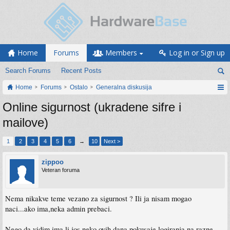
Home
Forums
Members
Log in or Sign up
Search Forums
Recent Posts
Home
Forums
Ostalo
Generalna diskusija
Online sigurnost (ukradene sifre i
mailove)
1
2
3
4
5
6
→
10
Next >
zippoo
Veteran foruma
Nema nikakve teme vezano za sigurnost ? Ili ja nisam mogao
naci...ako ima,neka admin prebaci.
Nego da vidim,ima li jos neko ovih dana pokusaje logiranja na razne