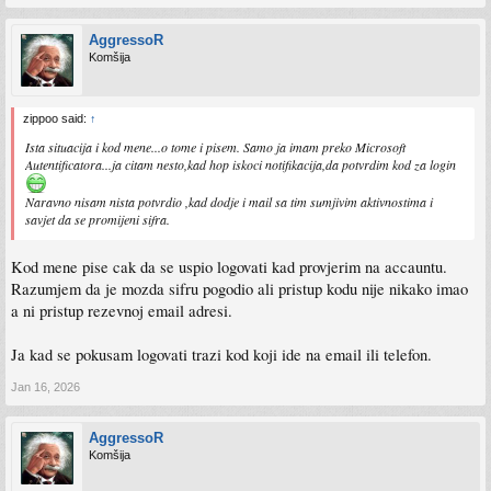
AggressoR
Komšija
zippoo said:
↑
Ista situacija i kod mene...o tome i pisem. Samo ja imam preko Microsoft
Autentificatora...ja citam nesto,kad hop iskoci notifikacija,da potvrdim kod za login
Naravno nisam nista potvrdio ,kad dodje i mail sa tim sumjivim aktivnostima i
savjet da se promijeni sifra.
Kod mene pise cak da se uspio logovati kad provjerim na accauntu.
Razumjem da je mozda sifru pogodio ali pristup kodu nije nikako imao
a ni pristup rezevnoj email adresi.
Ja kad se pokusam logovati trazi kod koji ide na email ili telefon.
Jan 16, 2026
AggressoR
Komšija