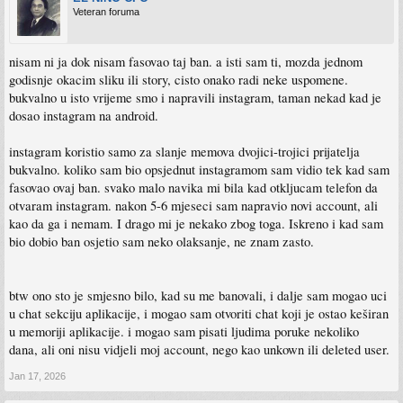
pravili accounte na drugim lokacijama, nisu pratile odmah iste osobe sto su pratile
Veteran foruma
prije itd.
Meni je instagram nebitan, Facebook onako jer imam historije tu neke sto nekih
sjecanja od drustva sto tako nekih slika, poruka i sl. Ali recimo da su me banovali
nisam ni ja dok nisam fasovao taj ban. a isti sam ti, mozda jednom
sa Whatsappa to bi bio bas belaj. Prakticki ne bih mogao nikad vise koristiti
godisnje okacim sliku ili story, cisto onako radi neke uspomene.
whatsapp sa ovim brojem, a whatsapp mi je glavna app za dopisivanje.
bukvalno u isto vrijeme smo i napravili instagram, taman nekad kad je
dosao instagram na android.
Ali eto, koliko je Meta mocna. Potpisivale su se peticije, i bio je ogroman broj
potpisa. U Japanu ili Koreji takodjer doslo do njihove vlade ovaj problem. U
Americi su pokusavali preko poznatih jutjubera pogurati ovaj problem da dodje do
instagram koristio samo za slanje memova dvojici-trojici prijatelja
vecih medija, ali je Meta uspjela nekako zasuskati.
bukvalno. koliko sam bio opsjednut instagramom sam vidio tek kad sam
fasovao ovaj ban. svako malo navika mi bila kad otkljucam telefon da
Zasto ovo pisem, citajuci na redditu neki su uspjeli skinuti sa Instagrama kad su
dobili account nazad, onu data o sebi, i vidjeli su valjda da su imali prijava na
otvaram instagram. nakon 5-6 mjeseci sam napravio novi account, ali
account iz Indije i iz Brazila. Niko ne nije znao otkud prijave odatle niti kako su im
kao da ga i nemam. I drago mi je nekako zbog toga. Iskreno i kad sam
usli na account bez ikakve obavijesti.
bio dobio ban osjetio sam neko olaksanje, ne znam zasto.
btw ono sto je smjesno bilo, kad su me banovali, i dalje sam mogao uci
u chat sekciju aplikacije, i mogao sam otvoriti chat koji je ostao keširan
u memoriji aplikacije. i mogao sam pisati ljudima poruke nekoliko
dana, ali oni nisu vidjeli moj account, nego kao unkown ili deleted user.
Jan 17, 2026