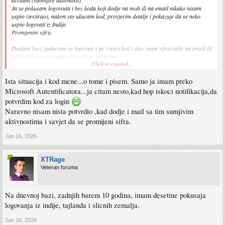
accaunt (sumnjive aktivnosti).
Ja se pokusam logovoati i bez koda koji dodje na mob ili na email nikako nisam
uspio (testirao), nakon sto ukucam kod, provjerim detalje i pokazuje da se neko
uspio logovati iz Indije.
Promjenim sifru.
Dodjem kuci, pokusam se logovati s pc i trazi kod i ako znam sifru(salje na email ili
telefon) bez toga nema sanse da se prijavim.
Click to expand...
E sad koji putem se taj neko uspio logovati nemam pojma, nema pristup emaili,
Ista situacija i kod mene...o tome i pisem. Samo ja imam preko
nema pristup mob-broju a ni recovery kodovima.
Microsoft Autentificatora...ja citam nesto,kad hop iskoci notifikacija,da
potvrdim kod za login
Email se pojavljuje na
https://haveibeenpwned.com/
Naravno nisam nista potvrdio ,kad dodje i mail sa tim sumjivim
ali sifra nigdje nije ista, cak chrome generise sifre.
aktivnostima i savjet da se promijeni sifra.
Jan 16, 2026
XTRage
Veteran foruma
Na dnevnoj bazi, zadnjih barem 10 godina, imam desetine pokusaja
logovanja iz indije, tajlanda i slicnih zemalja.
Jan 16, 2026