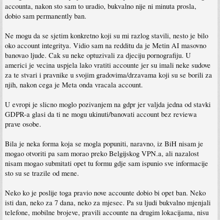
accounta, nakon sto sam to uradio, bukvalno nije ni minuta prosla,
dobio sam permanently ban.
Ne mogu da se sjetim konkretno koji su mi razlog stavili, nesto je bilo
oko account integritya. Vidio sam na redditu da je Metin AI masovno
banovao ljude. Cak su neke optuzivali za djeciju pornografiju. U
americi je vecina uspjela lako vratiti accounte jer su imali neke sudove
za te stvari i pravnike u svojim gradovima/drzavama koji su se borili za
njih, nakon cega je Meta onda vracala account.
U evropi je slicno moglo pozivanjem na gdpr jer valjda jedna od stavki
GDPR-a glasi da ti ne mogu ukinuti/banovati account bez reviewa
prave osobe.
Bila je neka forma koja se mogla popuniti, naravno, iz BiH nisam je
mogao otvoriti pa sam morao preko Belgijskog VPN.a, ali nazalost
nisam mogao submitati opet tu formu gdje sam ispunio sve informacije
sto su se trazile od mene.
Neko ko je poslije toga pravio nove accounte dobio bi opet ban. Neko
isti dan, neko za 7 dana, neko za mjesec. Pa su ljudi bukvalno mjenjali
telefone, mobilne brojeve, pravili accounte na drugim lokacijama, nisu