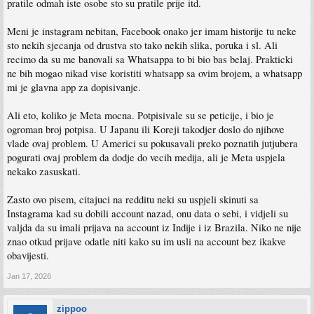
pratile odmah iste osobe sto su pratile prije itd.
Meni je instagram nebitan, Facebook onako jer imam historije tu neke
sto nekih sjecanja od drustva sto tako nekih slika, poruka i sl. Ali
recimo da su me banovali sa Whatsappa to bi bio bas belaj. Prakticki
ne bih mogao nikad vise koristiti whatsapp sa ovim brojem, a whatsapp
mi je glavna app za dopisivanje.
Ali eto, koliko je Meta mocna. Potpisivale su se peticije, i bio je
ogroman broj potpisa. U Japanu ili Koreji takodjer doslo do njihove
vlade ovaj problem. U Americi su pokusavali preko poznatih jutjubera
pogurati ovaj problem da dodje do vecih medija, ali je Meta uspjela
nekako zasuskati.
Zasto ovo pisem, citajuci na redditu neki su uspjeli skinuti sa
Instagrama kad su dobili account nazad, onu data o sebi, i vidjeli su
valjda da su imali prijava na account iz Indije i iz Brazila. Niko ne nije
znao otkud prijave odatle niti kako su im usli na account bez ikakve
obavijesti.
Jan 17, 2026
zippoo