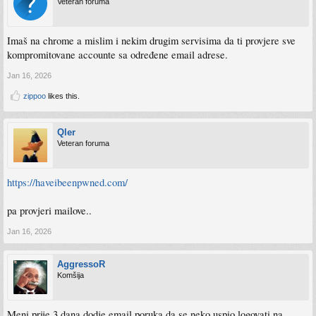
Veteran foruma
Imaš na chrome a mislim i nekim drugim servisima da ti provjere sve
kompromitovane accounte sa određene email adrese.
Jan 16, 2026
zippoo
likes this.
Qler
Veteran foruma
https://haveibeenpwned.com/
pa provjeri mailove..
Jan 16, 2026
AggressoR
Komšija
Meni prije 3 dana dodje email poruka da se neko uspio logovati na