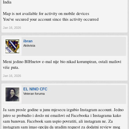
India
Map is not available for activity on mobile devices
You've secured your account since this activity occurred
Jan 16, 2026
ibran
Aktivista
Meni jedino BIHnetov e-mal nije bio nikad korumpiran, ostali mailovi
više puta.
Jan 16, 2026
EL NINO CFC
Veteran foruma
Ja sam prosle godine u junu mjesecu izgubio Instagram account. Jedno
jutro se probudio i doslo mi emailovi od Facebooka i Instagrama kako
sam banovan. Facebook sam uspio povratiti, ali instagram ne. Za
instagram sam imao opciju da uradim request za dodatni review mog