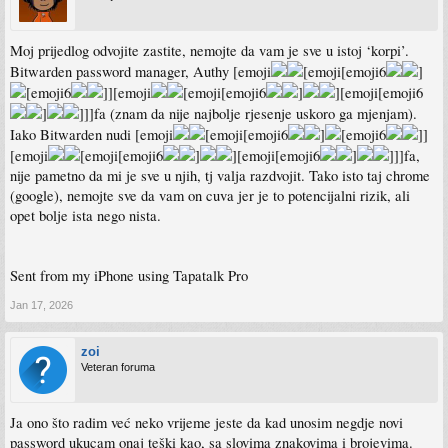
Moj prijedlog odvojite zastite, nemojte da vam je sve u istoj ‘korpi’.
Bitwarden password manager, Authy [emoji
[emoji[emoji6
]
[emoji6
]][emoji
[emoji[emoji6
]
][emoji[emoji6
]
]]]fa (znam da nije najbolje rjesenje uskoro ga mjenjam).
Iako Bitwarden nudi [emoji
[emoji[emoji6
]
[emoji6
]]
[emoji
[emoji[emoji6
]
][emoji[emoji6
]
]]]fa,
nije pametno da mi je sve u njih, tj valja razdvojit. Tako isto taj chrome
(google), nemojte sve da vam on cuva jer je to potencijalni rizik, ali
opet bolje ista nego nista.
Sent from my iPhone using Tapatalk Pro
Jan 17, 2026
zoi
Veteran foruma
Ja ono što radim već neko vrijeme jeste da kad unosim negdje novi
password ukucam onaj teški kao, sa slovima znakovima i brojevima.