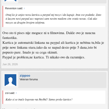
Reventon said:
↑
Onaj ko je unjeo novu karticu u paypal taj moze i da kupuje. Ima sve podatke. Zato
ti kazem novi paypal acc napravi sam novim mailom cim vratis novac. Cak ako
mozes sa drugim brojem telefona.
Ovo sto ti pises nije moguce ni u filmovima. Dakle ovo je naucna
fantastika.
Kartica je automatski linkana na paypal ali kartica je nebitna tu,bila je
prije nove linkana stara,tako da se napad desio prije 5 dana,isto bi
popusio pare. Imalo je sa cega skinuti.
Paypal je problem,ne kartica. Ti nikako ovo da razumijes.
Jan 26, 2026
zippoo
Veteran foruma
zoi said:
↑
Kako si se inače logovao na PayPal? Samo preko kartice?