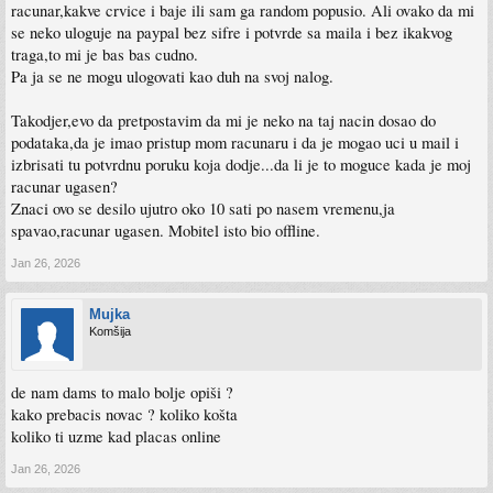
racunar,kakve crvice i baje ili sam ga random popusio. Ali ovako da mi
se neko uloguje na paypal bez sifre i potvrde sa maila i bez ikakvog
traga,to mi je bas bas cudno.
Pa ja se ne mogu ulogovati kao duh na svoj nalog.
Takodjer,evo da pretpostavim da mi je neko na taj nacin dosao do
podataka,da je imao pristup mom racunaru i da je mogao uci u mail i
izbrisati tu potvrdnu poruku koja dodje...da li je to moguce kada je moj
racunar ugasen?
Znaci ovo se desilo ujutro oko 10 sati po nasem vremenu,ja
spavao,racunar ugasen. Mobitel isto bio offline.
Jan 26, 2026
Mujka
Komšija
de nam dams to malo bolje opiši ?
kako prebacis novac ? koliko košta
koliko ti uzme kad placas online
Jan 26, 2026