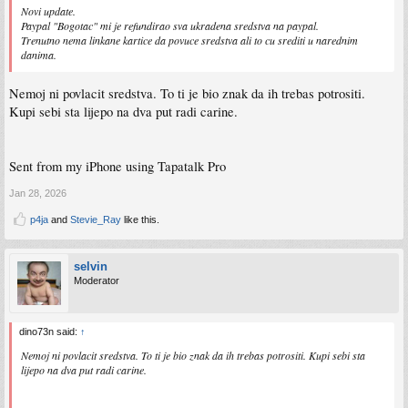
Novi update.
Paypal "Bogotac" mi je refundirao sva ukradena sredstva na paypal.
Trenutno nema linkane kartice da povuce sredstva ali to cu srediti u narednim
danima.
Nemoj ni povlacit sredstva. To ti je bio znak da ih trebas potrositi.
Kupi sebi sta lijepo na dva put radi carine.
Sent from my iPhone using Tapatalk Pro
Jan 28, 2026
p4ja
and
Stevie_Ray
like this.
selvin
Moderator
dino73n said:
↑
Nemoj ni povlacit sredstva. To ti je bio znak da ih trebas potrositi. Kupi sebi sta
lijepo na dva put radi carine.