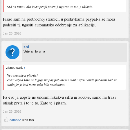
Sad ns temu i ako imas profil potrazi sigurno se moze ukloniti.
Pisao sam na prethodnoj stranici, u postavkama paypal-a se mora
podesiti tj. ugasiti automatsko odobrenje za aplikacije.
Jan 26, 2026
zoi
Veteran foruma
zippoo said:
↑
Ne razumijem pitanje?
Znas valjda kako se loguje na pay pal,uneses mail i sifru i onda potvrdni kod sa
maila,jer je kod mene tako bilo nastimano.
Pa evo ja uopšte ne unosim nikakvu šifru ni kodove, samo mi traži
otisak prsta i to je to. Zato te i pitam.
Jan 26, 2026
dams82
likes this.