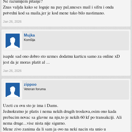
Ne razumijem pitanje?
Znas valjda kako se loguje na pay pal,uneses mail i sifru i onda
potvrdni kod sa maila,jer je kod mene tako bilo nastimano.
Jan 26, 2026
Mujka
Komšija
isapde sad ono dobro sto uzmes dodatnu karticu samo za online xD
jest da je moras platit al ...
Jan 26, 2026
zippoo
Veteran foruma
Uzeti cu ovu sto je ima i Dams.
Jednokratno je platis i nema nekih drugih troskova,osim ono kada
prebacim novac sa glavne na nju,to je nekih 60 kf po transakciji. Ali
nema druge...vise nista nije sigurno.
Mene zivo zanima da li sam ja ovo na neki nacin sta unio u