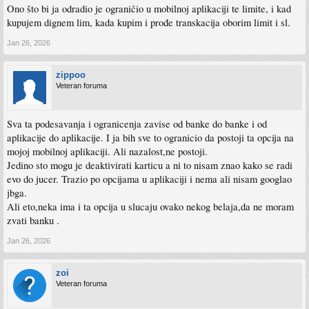
Ono što bi ja odradio je ograničio u mobilnoj aplikaciji te limite, i kad
kupujem dignem lim, kada kupim i prođe transkacija oborim limit i sl.
Jan 26, 2026
zippoo
Veteran foruma
Sva ta podesavanja i ogranicenja zavise od banke do banke i od
aplikacije do aplikacije. I ja bih sve to ogranicio da postoji ta opcija na
mojoj mobilnoj aplikaciji. Ali nazalost,ne postoji.
Jedino sto mogu je deaktivirati karticu a ni to nisam znao kako se radi
evo do jucer. Trazio po opcijama u aplikaciji i nema ali nisam googlao
jbga.
Ali eto,neka ima i ta opcija u slucaju ovako nekog belaja,da ne moram
zvati banku .
Jan 26, 2026
zoi
Veteran foruma