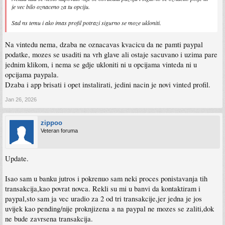
je vec bilo oznaceno za tu opciju.
Sad ns temu i ako imas profil potrazi sigurno se moze ukloniti.
Na vintedu nema, dzaba ne oznacavas kvacicu da ne pamti paypal
podatke, mozes se usaditi na vrh glave ali ostaje sacuvano i uzima pare
jednim klikom, i nema se gdje ukloniti ni u opcijama vinteda ni u
opcijama paypala.
Dzaba i app brisati i opet instalirati, jedini nacin je novi vinted profil.
Jan 26, 2026
zippoo
Veteran foruma
Update.
Isao sam u banku jutros i pokrenuo sam neki proces ponistavanja tih
transakcija,kao povrat novca. Rekli su mi u banvi da kontaktiram i
paypal,sto sam ja vec uradio za 2 od tri transakcije,jer jedna je jos
uvijek kao pending/nije proknjizena a na paypal ne mozes se zaliti,dok
ne bude zavrsena transakcija.