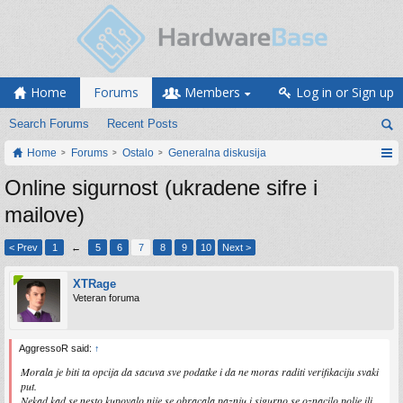
Home
Forums
Members
Log in or Sign up
Search Forums
Recent Posts
Home
Forums
Ostalo
Generalna diskusija
Online sigurnost (ukradene sifre i
mailove)
< Prev
1
←
5
6
7
8
9
10
Next >
XTRage
Veteran foruma
AggressoR said:
↑
Morala je biti ta opcija da sacuva sve podatke i da ne moras raditi verifikaciju svaki
put.
Nekad kad se nesto kupovalo nije se obracala paznju i sigurno se oznacilo polje ili