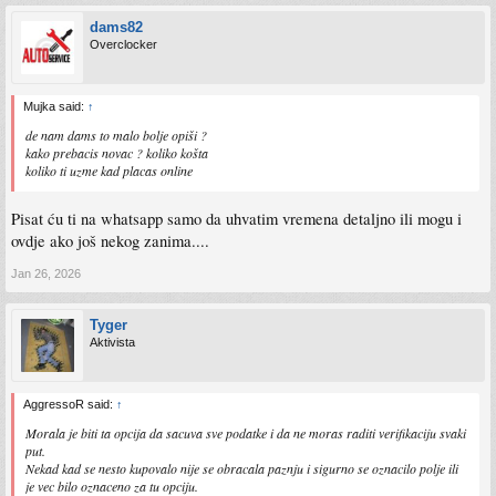
dams82
Overclocker
Mujka said:
↑
de nam dams to malo bolje opiši ?
kako prebacis novac ? koliko košta
koliko ti uzme kad placas online
Pisat ću ti na whatsapp samo da uhvatim vremena detaljno ili mogu i
ovdje ako još nekog zanima....
Jan 26, 2026
Tyger
Aktivista
AggressoR said:
↑
Morala je biti ta opcija da sacuva sve podatke i da ne moras raditi verifikaciju svaki
put.
Nekad kad se nesto kupovalo nije se obracala paznju i sigurno se oznacilo polje ili
je vec bilo oznaceno za tu opciju.