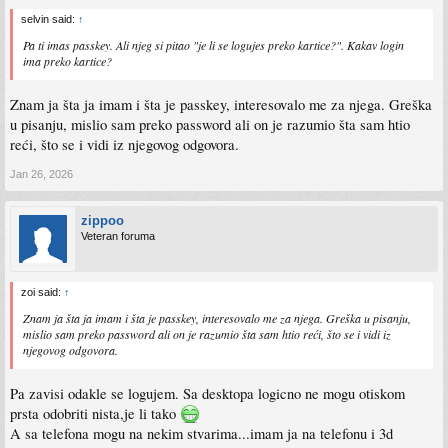
selvin said:
↑
Pa ti imas passkey. Ali njeg si pitao "je li se logujes preko kartice?". Kakav login
ima preko kartice?
Znam ja šta ja imam i šta je passkey, interesovalo me za njega. Greška
u pisanju, mislio sam preko password ali on je razumio šta sam htio
reći, što se i vidi iz njegovog odgovora.
Jan 26, 2026
zippoo
Veteran foruma
zoi said:
↑
Znam ja šta ja imam i šta je passkey, interesovalo me za njega. Greška u pisanju,
mislio sam preko password ali on je razumio šta sam htio reći, što se i vidi iz
njegovog odgovora.
Pa zavisi odakle se logujem. Sa desktopa logicno ne mogu otiskom
prsta odobriti nista,je li tako
A sa telefona mogu na nekim stvarima...imam ja na telefonu i 3d