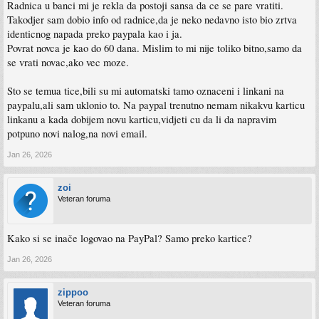
Radnica u banci mi je rekla da postoji sansa da ce se pare vratiti.
Takodjer sam dobio info od radnice,da je neko nedavno isto bio zrtva
identicnog napada preko paypala kao i ja.
Povrat novca je kao do 60 dana. Mislim to mi nije toliko bitno,samo da
se vrati novac,ako vec moze.
Sto se temua tice,bili su mi automatski tamo oznaceni i linkani na
paypalu,ali sam uklonio to. Na paypal trenutno nemam nikakvu karticu
linkanu a kada dobijem novu karticu,vidjeti cu da li da napravim
potpuno novi nalog,na novi email.
Jan 26, 2026
zoi
Veteran foruma
Kako si se inače logovao na PayPal? Samo preko kartice?
Jan 26, 2026
zippoo
Veteran foruma