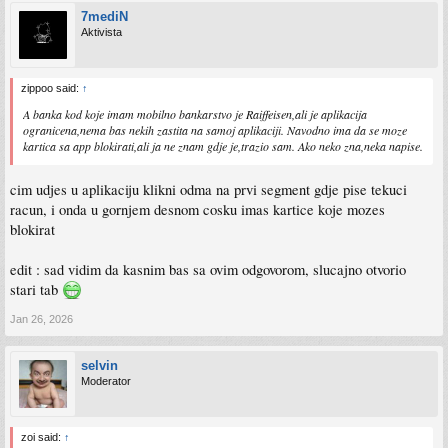
7mediN
Aktivista
zippoo said:
↑
A banka kod koje imam mobilno bankarstvo je Raiffeisen,ali je aplikacija
ogranicena,nema bas nekih zastita na samoj aplikaciji. Navodno ima da se moze
kartica sa app blokirati,ali ja ne znam gdje je,trazio sam. Ako neko zna,neka napise.
cim udjes u aplikaciju klikni odma na prvi segment gdje pise tekuci
racun, i onda u gornjem desnom cosku imas kartice koje mozes
blokirat
edit : sad vidim da kasnim bas sa ovim odgovorom, slucajno otvorio
stari tab
Jan 26, 2026
selvin
Moderator
zoi said:
↑