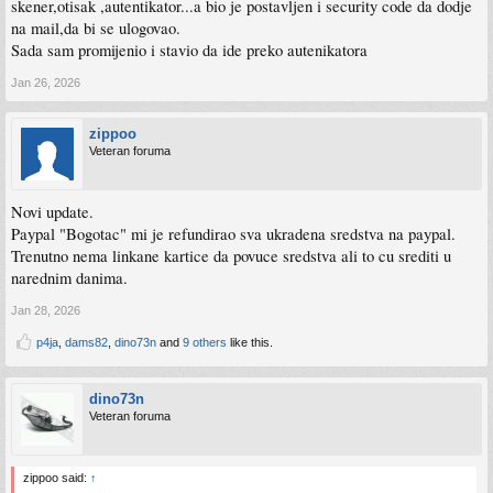
skener,otisak ,autentikator...a bio je postavljen i security code da dodje
na mail,da bi se ulogovao.
Sada sam promijenio i stavio da ide preko autenikatora
Jan 26, 2026
zippoo
Veteran foruma
Novi update.
Paypal "Bogotac" mi je refundirao sva ukradena sredstva na paypal.
Trenutno nema linkane kartice da povuce sredstva ali to cu srediti u
narednim danima.
Jan 28, 2026
p4ja
,
dams82
,
dino73n
and
9 others
like this.
dino73n
Veteran foruma
zippoo said:
↑