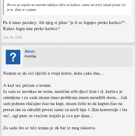
Pa evo ja uopšte ne unosim nikakvu šifru ni kodove, samo mi traži otisak prsta i to
je to. Zato te i pitam.
Pa ti imas passkey. Ali njeg si pitao "je li se logujes preko kartice?".
Kakav login ima preko kartice?
Jan 26, 2026
Almir
Komšija
Nadam se da ćeš riješiti u svoju korist, neka caka ima...
A kad već pričate o temuu
Ja sam se navukao ne temu, naručim sebi djeci ženi i sl, kartica je
snimljena i za sada nisam imao problema,imam narudžbi dosta... čak
sam jednom slučajno išao na kupi, nisam želio to da kupim išao na
povrat oni su odradili povrat samo su uzeli tipa 1-2km konverzije i šta
već...ugl pare su vraćene trajalo je cca par dana...
Za sada što se tiče temua je ok bar iz mog iskustva.