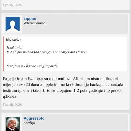
Feb 15, 2026
zippoo
Veteran foruma
bhd said:
↑
Hajd ti vidi
Imas li fwd neki da kad promjenis ne obavjestava i te neke
Sent from my iPhone using Tapatalk
Pa gdje imam fwd,opet su moji mailovi. Ali nisam nista ni dirao ni
mijenjao evo 20 dana a apple id i ne koristim,to je backup account,ako
testiram iphone i tako. U to se ulogujem 1-2 puta godisnje i to preko
iphonea.
Feb 15, 2026
AggressoR
Komšija