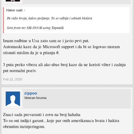
Haker said:
↑
Pa vidis broja, kakvo javljanje. To se odbija i odmah blokira
Sent from my SM-S931B using Tapatalk
Imam rodbine u Usa zato sam se i javio prvi put.
Automaski kaze da je Microsoft support i da bi se logovao moram
stisnuti mislim da je u pitanju #.
3 puta preko vibera ali ako ubas broj kaze da ne koristi viber i zadnju
put normalni poziv.
Feb 22, 2026
zippoo
Veteran foruma
Znaci sada prevaranti i zovu na broj hahaha
To su oni indijci garant...koje par onih amerikanaca hvata i hakira
obrnutim inzinjeringom.