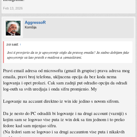
Feb 13, 2026
AggressoR
Komšija
zoi said:
↑
Jesi ti provjerio da to je upozorenje stiglo da pravog emaila? Ja stalno dobijam fake
upozorenje sa kao pravih e-mailova a zamaskirani.
Pravi email adresa od microsofta (gmail ih grupise) prava adresa mog
emaila, pravi broj telefona, ukljucena opcija da bez koda nema
logovanja i opet prolazi. Cak sam zadnji put odradio opciju da odradi
log-outh sa svih uredjaja i onda sifru promjenio. My
Logovanje na accaunt direktno iz win ide jedino s novom sifrom.
Da je nesto do PC odradili bi logovanje i na drugi account (vazniji) s
kojim sam se logovao vise puta iz win dok sa tim jednom i to preko
fedore kad sam mjenjao sifru.
(Na fedori sam se logovao i sa drugi accaunton vise puta i nikakvih