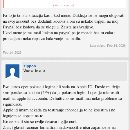
Click to expand...
Stvarno ne shvatam kako se loguju, a meni trazi te kodove.
(nema dodatnog email a ni broja pa da kazem da kodovi idu tamo)
Pa to je ta ista situacija kao i kod mene. Dakle,ja se ne mogu ulogovati
na svoj account bez dodatnih kodova a oni su nekako uspjeli na moj
Paypal bez kodova da se uloguju. Zaista neshvatljivo.
I kod mene je ms mail linkan na paypal,pa je mozda bas tu caka i
pronadjena neka rupa za hakovanje ms maila.
Last edited:
Feb 14, 2026
Feb 14, 2026
zippoo
Veteran foruma
Evo jutros opet pokusaji logina ali sada na Apple ID. Dosle mi dvije
sms poruke sa kodom (2FA) da je pokusan login. I opet je microsoft
mail na apple id accountu. Definitivno ms mail ima neke probleme sa
sigurnoscu.
Apple id imam nekada za testiranje iphonea,ja to ne koristim i ne
logujem se uopste na to.
Ko ce znati sta se ovdje desava i gdje curi.
Znaci glavni racunar formatiran nedavno,sifre nisu zapamcene na