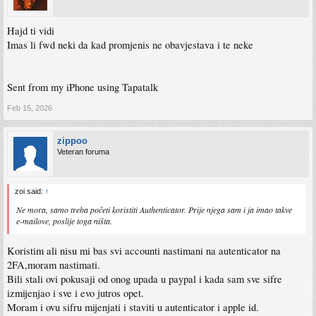
Hajd ti vidi
Imas li fwd neki da kad promjenis ne obavjestava i te neke
Sent from my iPhone using Tapatalk
Feb 15, 2026
zippoo
Veteran foruma
zoi said:
↑
Ne mora, samo treba početi koristiti Authenticator. Prije njega sam i ja imao takve
e-mailove, poslije toga ništa.
Koristim ali nisu mi bas svi accounti nastimani na autenticator na
2FA,moram nastimati.
Bili stali ovi pokusaji od onog upada u paypal i kada sam sve sifre
izmijenjao i sve i evo jutros opet.
Moram i ovu sifru mijenjati i staviti u autenticator i apple id.