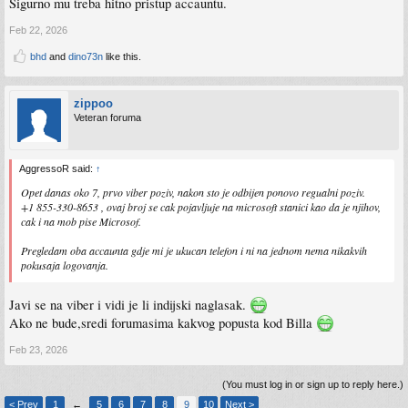
Sigurno mu treba hitno pristup accauntu.
Feb 22, 2026
bhd
and
dino73n
like this.
zippoo
Veteran foruma
AggressoR said:
↑
Opet danas oko 7, prvo viber poziv, nakon sto je odbijen ponovo regualni poziv.
+1 855-330-8653 , ovaj broj se cak pojavljuje na microsoft stanici kao da je njihov,
cak i na mob pise Microsof.
Pregledam oba accaunta gdje mi je ukucan telefon i ni na jednom nema nikakvih
pokusaja logovanja.
Javi se na viber i vidi je li indijski naglasak.
Ako ne bude,sredi forumasima kakvog popusta kod Billa
Feb 23, 2026
(You must log in or sign up to reply here.)
< Prev
1
←
5
6
7
8
9
10
Next >