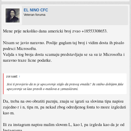
EL NINO CFC
Veteran foruma
Mene prije nekoliko dana americki broj zvao +18553308653.
Nisam se javio naravno. Poslije guglam taj broj i vidim dosta ih pisalo
podrsci Microsoftu.
Valjda s tog broja dosta scamaju predstavljaju se sa su iz Microsofta i
naravno traze licne podatke.
zoi said:
↑
Jesi ti provjerio da to je upozorenje stiglo da pravog emaila? Ja stalno dobijam fake
upozorenje sa kao pravih e-mailova a zamaskirani.
Da, treba na ovo obratiti paznju, znaju se igrati sa slovima tipa napisu
zajedno r i n, tipa rn, pa nekad zbog odredjenog fonta to moze izgledati
kao m.
Ili za instagram napisu malim slovom L, kao l, pa izgleda kao da je od
Instagrama.