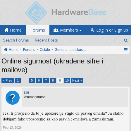
Home
Forums
Members
Log in or Sign up
Search Forums
Recent Posts
Home
Forums
Ostalo
Generalna diskusija
Online sigurnost (ukradene sifre i
mailove)
< Prev
1
←
5
6
7
8
9
10
Next >
zoi
Veteran foruma
Jesi ti provjerio da to je upozorenje stiglo da pravog emaila? Ja stalno
dobijam fake upozorenje sa kao pravih e-mailova a zamaskirani.
Feb 13, 2026