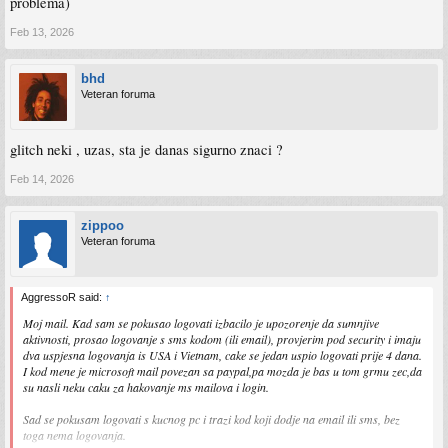
problema)
Feb 13, 2026
bhd
Veteran foruma
glitch neki , uzas, sta je danas sigurno znaci ?
Feb 14, 2026
zippoo
Veteran foruma
AggressoR said:
↑
Moj mail. Kad sam se pokusao logovati izbacilo je upozorenje da sumnjive
aktivnosti, prosao logovanje s sms kodom (ili email), provjerim pod security i imaju
dva uspjesna logovanja is USA i Vietnam, cake se jedan uspio logovati prije 4 dana.
I kod mene je microsoft mail povezan sa paypal,pa mozda je bas u tom grmu zec,da
su nasli neku caku za hakovanje ms mailova i login.
Sad se pokusam logovati s kucnog pc i trazi kod koji dodje na email ili sms, bez
toga nema logovanja.