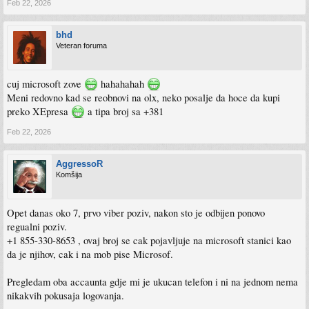
Feb 22, 2026
bhd
Veteran foruma
cuj microsoft zove
hahahahah
Meni redovno kad se reobnovi na olx, neko posalje da hoce da kupi
preko XEpresa
a tipa broj sa +381
Feb 22, 2026
AggressoR
Komšija
Opet danas oko 7, prvo viber poziv, nakon sto je odbijen ponovo
regualni poziv.
+1 855-330-8653 , ovaj broj se cak pojavljuje na microsoft stanici kao
da je njihov, cak i na mob pise Microsof.
Pregledam oba accaunta gdje mi je ukucan telefon i ni na jednom nema
nikakvih pokusaja logovanja.