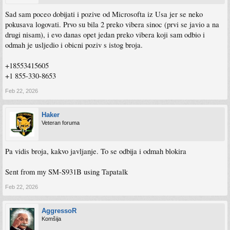
Sad sam poceo dobijati i pozive od Microsofta iz Usa jer se neko
pokusava logovati. Prvo su bila 2 preko vibera sinoc (prvi se javio a na
drugi nisam), i evo danas opet jedan preko vibera koji sam odbio i
odmah je usljedio i obicni poziv s istog broja.
+18553415605
+1 855-330-8653
Feb 22, 2026
Haker
Veteran foruma
Pa vidis broja, kakvo javljanje. To se odbija i odmah blokira
Sent from my SM-S931B using Tapatalk
Feb 22, 2026
AggressoR
Komšija