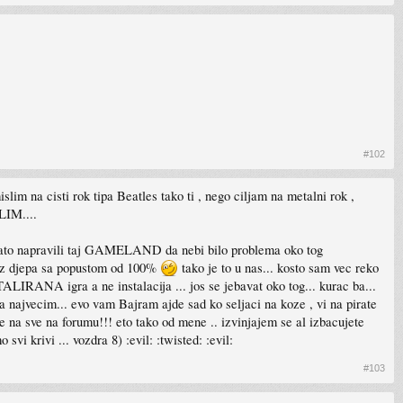
#102
slim na cisti rok tipa Beatles tako ti , nego ciljam na metalni rok ,
LIM....
su zato napravili taj GAMELAND da nebi bilo problema oko tog
iz djepa sa popustom od 100%
tako je to u nas... kosto sam vec reko
TALIRANA igra a ne instalacija ... jos se jebavat oko tog... kurac ba...
ma najvecim... evo vam Bajram ajde sad ko seljaci na koze , vi na pirate
e na sve na forumu!!! eto tako od mene .. izvinjajem se al izbacujete
i krivi ... vozdra 8) :evil: :twisted: :evil:
#103