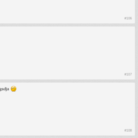
#106
#107
ogadja
#108