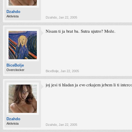
Dzahdo
Aktivista
Dzahdo
,
Jan 22, 2005
Nisam ti ja brat ba. Sutra ujutro? Može.
BiceBolje
Overclocker
BiceBolje
,
Jan 22, 2005
joj jesi ti hladan ja evo crkajem jebem li ti inter
Dzahdo
Aktivista
Dzahdo
,
Jan 22, 2005