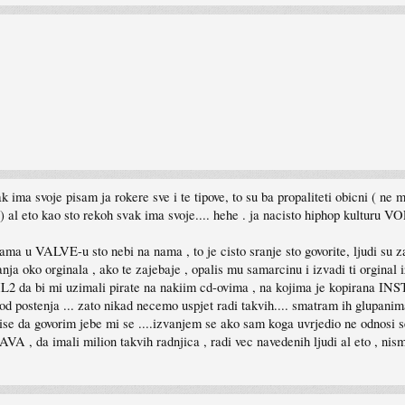
ima svoje pisam ja rokere sve i te tipove, to su ba propaliteti obicni ( ne mi
l eto kao sto rekoh svak ima svoje.... hehe . ja nacisto hiphop kulturu VO
ljama u VALVE-u sto nebi na nama , to je cisto sranje sto govorite, ljudi 
orginala , ako te zajebaje , opalis mu samarcinu i izvadi ti orginal 
j HL2 da bi mi uzimali pirate na nakiim cd-ovima , na kojima je kopirana INS
 od postenja ... zato nikad necemo uspjet radi takvih.... smatram ih glupani
ise da govorim jebe mi se ....izvanjem se ako sam koga uvrjedio ne odnosi s
da imali milion takvih radnjica , radi vec navedenih ljudi al eto , nismo sv