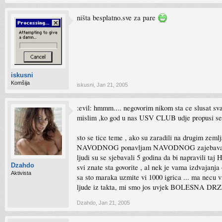
ništa besplatno.sve za pare
iskusni
Komšija
iskusni
,
Jan 21, 2005
:evil: hmmm.... negovorim nikom sta ce slusat svak 
mislim ,ko god u nas USV CLUB udje propusi se) a
sto se tice teme , ako su zaradili na drugim zem
NAVODNOG ponavljam NAVODNOG zajebavanja oko 
ljudi su se sjebavali 5 godina da bi napravili ta
Dzahdo
svi znate sta govorite , al nek je vama izdvajanja
Aktivista
sa sto maraka uzmite vi 1000 igrica ... ma necu v
ljude iz takta, mi smo jos uvjek BOLESNA DRZAVA , 
Dzahdo
,
Jan 21, 2005