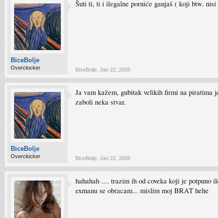
Šuti ti, ti i ilegalne porniće ganjaš ( koji btw. nis
BiceBolje
Overclocker
BiceBolje
,
Jan 22, 2005
Ja vam kažem, gubitak velikih firmi na piratima je
zaboli neka stvar.
BiceBolje
Overclocker
BiceBolje
,
Jan 22, 2005
hahahah .... trazim ih od coveka koji je potpuno 
exmanu se obracam... mislim moj BRAT hehe