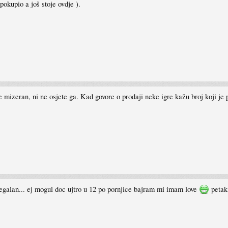
i pokupio a još stoje ovdje ).
 mizeran, ni ne osjete ga. Kad govore o prodaji neke igre kažu broj koji je 
ilegalan... ej mogul doc ujtro u 12 po pornjice bajram mi imam love
petak 