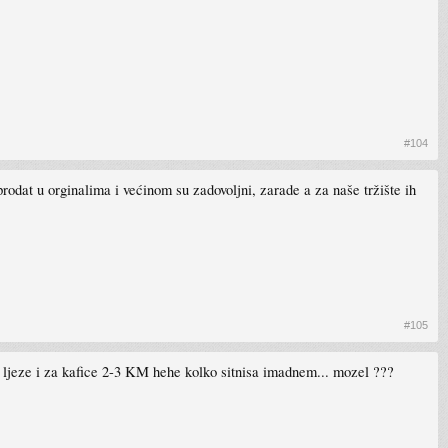
#104
prodat u orginalima i većinom su zadovoljni, zarade a za naše tržište ih
#105
ljeze i za kafice 2-3 KM hehe kolko sitnisa imadnem... mozel ???