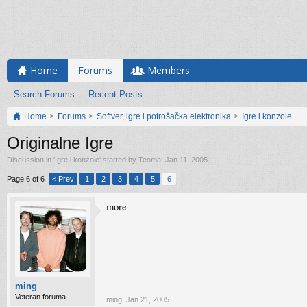
Home
Forums
Members
Search Forums
Recent Posts
Home
Forums
Softver, igre i potrošačka elektronika
Igre i konzole
Originalne Igre
Discussion in '
Igre i konzole
' started by
Teoma
,
Jan 11, 2005
.
Page 6 of 6
< Prev
1
2
3
4
5
6
more
ming
Veteran foruma
ming
,
Jan 21, 2005