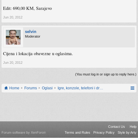
Edit: 690,00 KM, Sarajevo
Jun 20, 2012
selvin
Moderator
Cijena i lokacija obavezne u oglasima.
Jun 20, 2012
(You must log in or sign up to reply here.)
Home
Forums
Oglasi
Igre, konzole, telefoni i drugi gadgeti
Contact Us
Help
Forum software by XenForo
Terms and Rules
Privacy Policy
Style by Arty
®