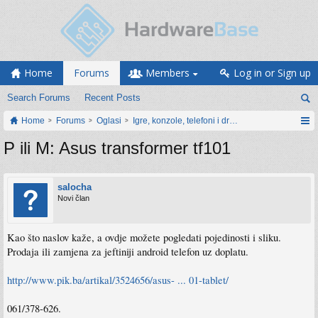
Home
Forums
Members
Log in or Sign up
Search Forums
Recent Posts
Home
Forums
Oglasi
Igre, konzole, telefoni i drugi gadgeti
P ili M: Asus transformer tf101
salocha
Novi član
Kao što naslov kaže, a ovdje možete pogledati pojedinosti i sliku.
Prodaja ili zamjena za jeftiniji android telefon uz doplatu.
http://www.pik.ba/artikal/3524656/asus- ... 01-tablet/
061/378-626.