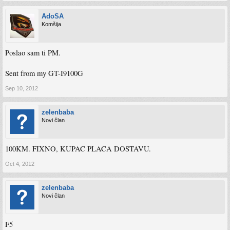
AdoSA
Komšija
Poslao sam ti PM.
Sent from my GT-I9100G
Sep 10, 2012
zelenbaba
Novi član
100KM. FIXNO, KUPAC PLACA DOSTAVU.
Oct 4, 2012
zelenbaba
Novi član
F5