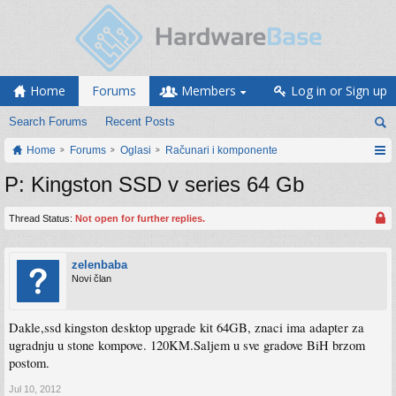
Home
Forums
Members
Log in or Sign up
Search Forums
Recent Posts
Home
Forums
Oglasi
Računari i komponente
P: Kingston SSD v series 64 Gb
Thread Status:
Not open for further replies.
zelenbaba
Novi član
Dakle,ssd kingston desktop upgrade kit 64GB, znaci ima adapter za
ugradnju u stone kompove. 120KM.Saljem u sve gradove BiH brzom
postom.
Jul 10, 2012