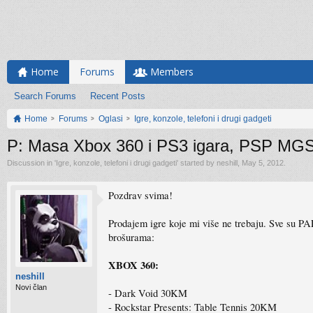
Home
Forums
Members
Search Forums
Recent Posts
Home
Forums
Oglasi
Igre, konzole, telefoni i drugi gadgeti
P: Masa Xbox 360 i PS3 igara, PSP MG
Discussion in '
Igre, konzole, telefoni i drugi gadgeti
' started by
neshill
,
May 5, 2012
.
Pozdrav svima!
Prodajem igre koje mi više ne trebaju. Sve su PAL
brošurama:
XBOX 360:
neshill
Novi član
- Dark Void 30KM
- Rockstar Presents: Table Tennis 20KM