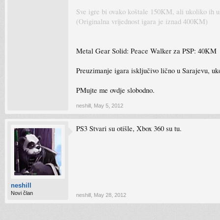
Sve igre bi ovako koštale 150KM, ali ukoliko ih
(Originalna vrijednost igara je iznad 400KM)
Metal Gear Solid: Peace Walker za PSP: 40KM
Preuzimanje igara isključivo lično u Sarajevu, uk
PMujte me ovdje slobodno.
neshill
,
May 5, 2012
PS3 Stvari su otišle, Xbox 360 su tu.
neshill
Novi član
neshill
,
May 28, 2012