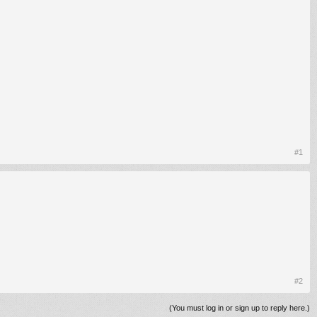
#1
#2
(You must log in or sign up to reply here.)