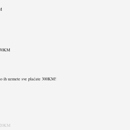
KM
: 50KM
iko ih uzmete sve plaćate 300KM!
) 20KM