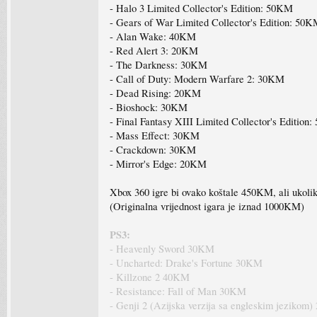
- Halo 3 Limited Collector's Edition: 50KM
- Gears of War Limited Collector's Edition: 50
- Alan Wake: 40KM
- Red Alert 3: 20KM
- The Darkness: 30KM
- Call of Duty: Modern Warfare 2: 30KM
- Dead Rising: 20KM
- Bioshock: 30KM
- Final Fantasy XIII Limited Collector's Edition
- Mass Effect: 30KM
- Crackdown: 30KM
- Mirror's Edge: 20KM
Xbox 360 igre bi ovako koštale 450KM, ali ukol
(Originalna vrijednost igara je iznad 1000KM)
PS3:
- Heavenly Sword 30KM
- Uncharted: Drake's Fortune 30KM
- Killzone 2 40KM
- Resistance: Fall of Man 30KM
- Genji 2 (Azijska verzija sa engleskim jezikom