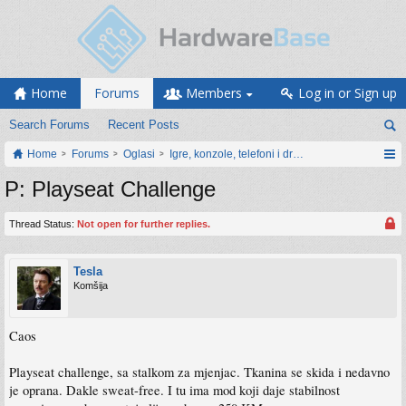
Home
Forums
Members
Log in or Sign up
Search Forums
Recent Posts
Home
Forums
Oglasi
Igre, konzole, telefoni i drugi gadgeti
P: Playseat Challenge
Thread Status:
Not open for further replies.
Tesla
Komšija
Caos
Playseat challenge, sa stalkom za mjenjac. Tkanina se skida i nedavno
je oprana. Dakle sweat-free. I tu ima mod koji daje stabilnost