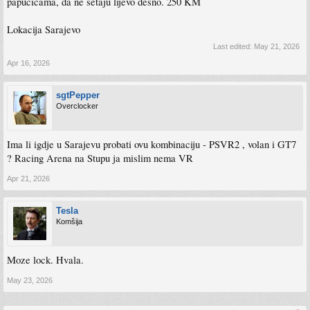
papucicama, da ne setaju lijevo desno. 250 KM
Lokacija Sarajevo
Last edited:
May 21, 2026
Apr 16, 2026
sgtPepper
Overclocker
Ima li igdje u Sarajevu probati ovu kombinaciju - PSVR2 , volan i GT7
? Racing Arena na Stupu ja mislim nema VR
Apr 21, 2026
Tesla
Komšija
Moze lock. Hvala.
May 23, 2026