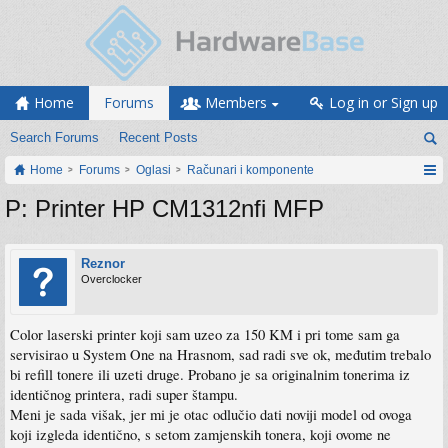
Home
Forums
Members
Log in or Sign up
Search Forums
Recent Posts
Home
Forums
Oglasi
Računari i komponente
P: Printer HP CM1312nfi MFP
Reznor
Overclocker
Color laserski printer koji sam uzeo za 150 KM i pri tome sam ga
servisirao u System One na Hrasnom, sad radi sve ok, međutim trebalo
bi refill tonere ili uzeti druge. Probano je sa originalnim tonerima iz
identičnog printera, radi super štampu.
Meni je sada višak, jer mi je otac odlučio dati noviji model od ovoga
koji izgleda identično, s setom zamjenskih tonera, koji ovome ne