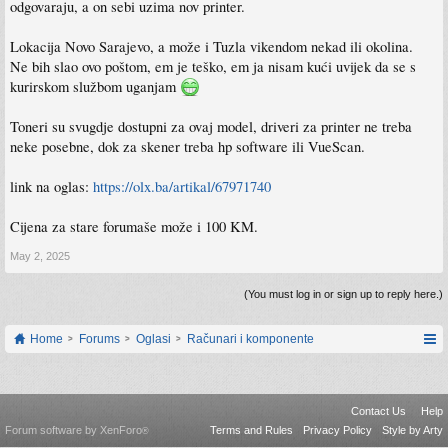
odgovaraju, a on sebi uzima nov printer.
Lokacija Novo Sarajevo, a može i Tuzla vikendom nekad ili okolina.
Ne bih slao ovo poštom, em je teško, em ja nisam kući uvijek da se s
kurirskom službom uganjam
Toneri su svugdje dostupni za ovaj model, driveri za printer ne treba
neke posebne, dok za skener treba hp software ili VueScan.
link na oglas:
https://olx.ba/artikal/67971740
Cijena za stare forumaše može i 100 KM.
May 2, 2025
(You must log in or sign up to reply here.)
Home
Forums
Oglasi
Računari i komponente
Contact Us
Help
Forum software by XenForo
Terms and Rules
Privacy Policy
Style by Arty
®