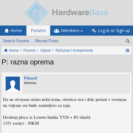
Home
Forums
Members
Log in or Sign up
Search Forums
Recent Posts
Home
Forums
Oglasi
Računari i komponente
P: razna oprema
Filozof
Aktivista
Da ne otvaram stalno neku temu, otvoricu ovu i dole postati s vremena
na vrijeme sta bude zanimljivo za raju.
Desktop ploca iz Lenovo builda Y520 + IO shield.
1151 socket - 50KM