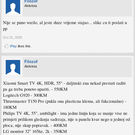
Filozof
Aktivista
Nije se puno vozilo, al jeste duze vrijeme stajao... slike cu ti poslati u
pp
Oct 31, 2025
iPlay
likes this.
Filozof
Aktivista
Xiaomi Smart TV 4K, HDR, 55" - daljinski zna nekad prestati raditi
pa ga treba ponovo upariti. - 550KM
Logitech G920 - 300KM
Thrustmaster T150 Pro (pukla ona plasticna klema, ali fukcionalno) -
180KM
Philips TV 4K, 55", ambilight - ima jednu liniju koja se manje vise ne
primjeti prilikom gledanja sadrzaja, nije u panelu kvar nego u jednoj od
ploca, nije skup popravak. - 400KM
LG monitor 32" 165hz, 2k - 350KM