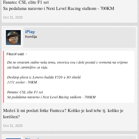
Fanatec CSL elite F1 set
Sa pedalama naravno i Next Level Racing stalkom - 700KM
Oct 31, 2025
iPlay
Komšija
Filozof said:
↑
Da ne otvaram stalno neku temu, otvoricu ovu i dole postati s vremena na vrijeme
sta bude zanimljivo za raju.
Desktop ploca iz Lenovo builda Y520 + IO shield.
1151 socket - 50KM
Fanatec CSL elite F1 set
Sa pedalama naravno i Next Level Racing stalkom - 700KM
Možeš li mi poslati fotke Fanteca? Koliko je kod tebe tj. koliko je
korišten?
Oct 31, 2025