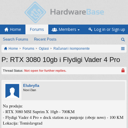
Home
Forums
Members
Log in or Sign up
Search Forums
Recent Posts
Home
Forums
Oglasi
Računari i komponente
P: RTX 3080 10gb i Flydigi Vader 4 Pro
Thread Status:
Not open for further replies.
Elubrylla
Novi član
Na prodaju:
- RTX 3080 MSI Suprim X 10gb - 700KM
- Flydigi Vader 4 Pro + dock station za punjenje (oboje novo) - 100 KM
Lokacija: Tomislavgrad