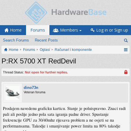
Home
Forums
Members
Log in or Sign up
Search Forums
Recent Posts
Home
Forums
Oglasi
Računari i komponente
P:RX 5700 XT RedDevil
Thread Status:
Not open for further replies.
dino73n
Veteran foruma
Prodajem navedenu graficku karticu. Stanje je poluispravno. Znaci radi
pali ali poslije jedno pola sata igranja padne driver. Spustanje
frekvencije GPU za 30/40mhz rijesava problem a ne osjeti se na
performansama. Takodje i smanjivanje power limita na 80% takodje