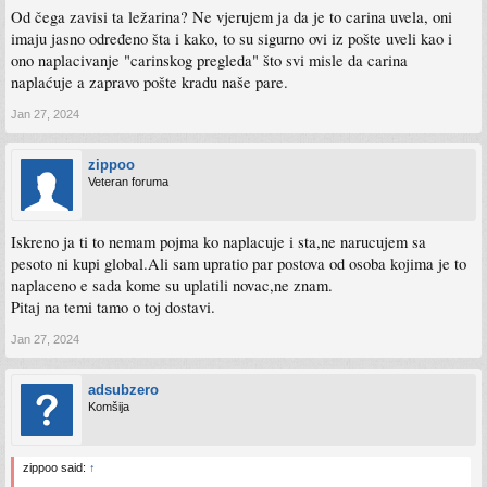
Od čega zavisi ta ležarina? Ne vjerujem ja da je to carina uvela, oni
imaju jasno određeno šta i kako, to su sigurno ovi iz pošte uveli kao i
ono naplacivanje "carinskog pregleda" što svi misle da carina
naplaćuje a zapravo pošte kradu naše pare.
Jan 27, 2024
zippoo
Veteran foruma
Iskreno ja ti to nemam pojma ko naplacuje i sta,ne narucujem sa
pesoto ni kupi global.Ali sam upratio par postova od osoba kojima je to
naplaceno e sada kome su uplatili novac,ne znam.
Pitaj na temi tamo o toj dostavi.
Jan 27, 2024
adsubzero
Komšija
zippoo said:
↑