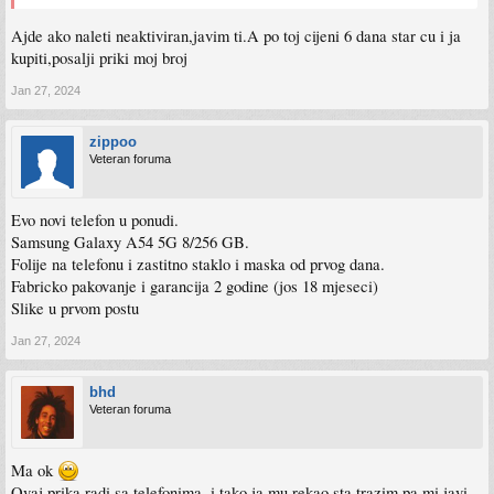
Ajde ako naleti neaktiviran,javim ti.A po toj cijeni 6 dana star cu i ja
kupiti,posalji priki moj broj
Jan 27, 2024
zippoo
Veteran foruma
Evo novi telefon u ponudi.
Samsung Galaxy A54 5G 8/256 GB.
Folije na telefonu i zastitno staklo i maska od prvog dana.
Fabricko pakovanje i garancija 2 godine (jos 18 mjeseci)
Slike u prvom postu
Jan 27, 2024
bhd
Veteran foruma
Ma ok
Ovaj prika radi sa telefonima, i tako ja mu rekao sta trazim pa mi javi