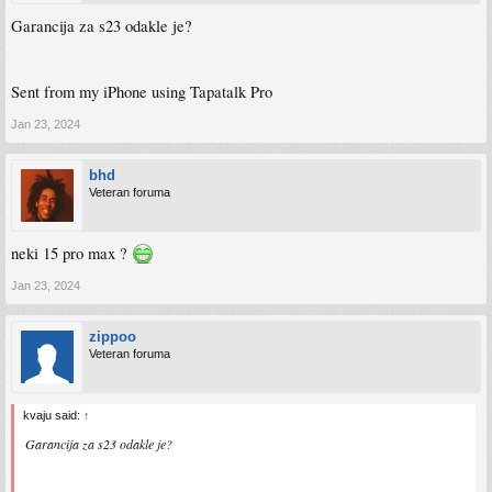
Garancija za s23 odakle je?
Sent from my iPhone using Tapatalk Pro
Jan 23, 2024
bhd
Veteran foruma
neki 15 pro max ?
Jan 23, 2024
zippoo
Veteran foruma
kvaju said:
↑
Garancija za s23 odakle je?