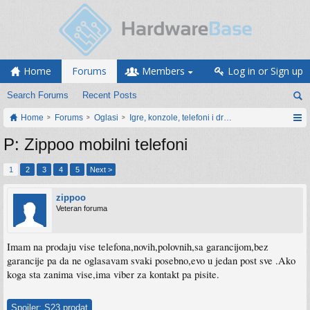
Home
Forums
Members
Log in or Sign up
Search Forums
Recent Posts
Home
Forums
Oglasi
Igre, konzole, telefoni i drugi gadgeti
P: Zippoo mobilni telefoni
1
2
3
4
5
Next >
zippoo
Veteran foruma
Imam na prodaju vise telefona,novih,polovnih,sa garancijom,bez
garancije pa da ne oglasavam svaki posebno,evo u jedan post sve .Ako
koga sta zanima vise,ima viber za kontakt pa pisite.
Spoiler:
S23 prodat