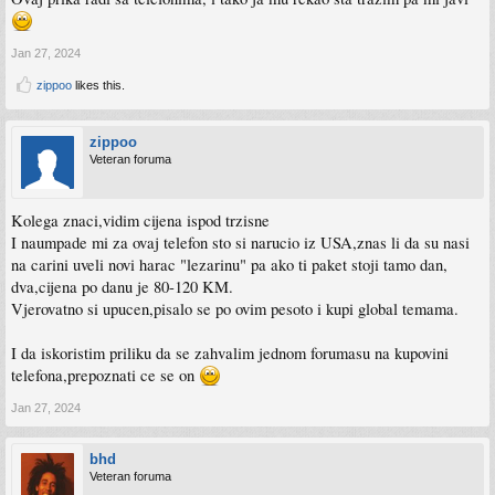
Jan 27, 2024
zippoo
likes this.
zippoo
Veteran foruma
Kolega znaci,vidim cijena ispod trzisne
I naumpade mi za ovaj telefon sto si narucio iz USA,znas li da su nasi
na carini uveli novi harac "lezarinu" pa ako ti paket stoji tamo dan,
dva,cijena po danu je 80-120 KM.
Vjerovatno si upucen,pisalo se po ovim pesoto i kupi global temama.
I da iskoristim priliku da se zahvalim jednom forumasu na kupovini
telefona,prepoznati ce se on
Jan 27, 2024
bhd
Veteran foruma