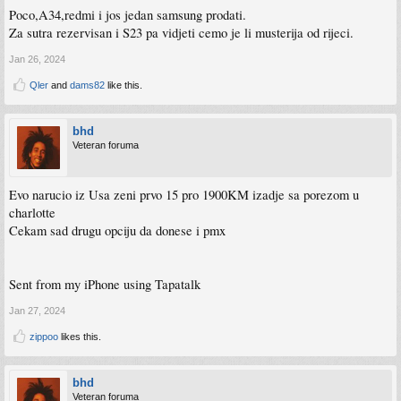
Poco,A34,redmi i jos jedan samsung prodati.
Za sutra rezervisan i S23 pa vidjeti cemo je li musterija od rijeci.
Jan 26, 2024
Qler
and
dams82
like this.
bhd
Veteran foruma
Evo narucio iz Usa zeni prvo 15 pro 1900KM izadje sa porezom u
charlotte
Cekam sad drugu opciju da donese i pmx
Sent from my iPhone using Tapatalk
Jan 27, 2024
zippoo
likes this.
bhd
Veteran foruma