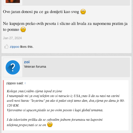
Ovo jaran donosi pa ce ga donijeti kao svog
Ne kupujem preko ovih pesota i slicno ali hvala za napomenu pratim ja
to pomno
Jan 27, 2024
zippoo
likes this.
zoi
Veteran foruma
zippoo said:
↑
Kolega znaci,vidim cijena ispod trzisne
I naumpade mi za ovaj telefon sto si narucio iz USA,znas li da su nasi na carini
uveli novi harac "lezarinu" pa ako ti paket stoji tamo dan, dva,cijena po danu je 80-
120 KM.
Vjerovatno si upucen,pisalo se po ovim pesoto i kupi global temama.
I da iskoristim priliku da se zahvalim jednom forumasu na kupovini
telefona,prepoznati ce se on