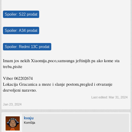
Spoiler:
S22 prodat
Spoiler:
A34 prodat
Spoiler:
Redmi 13C prodat
Imam jos nekih Xiaomija,poco,samsunga jeftinijih pa ako kome sta
treba,pisite
Viber 062202674
Lokacija Gracanica a moze i slanje postom,pregled i otvaranje
dozvoljeni naravno.
Last edited:
Mar 31, 2024
Jan 23, 2024
kvaju
Komšija