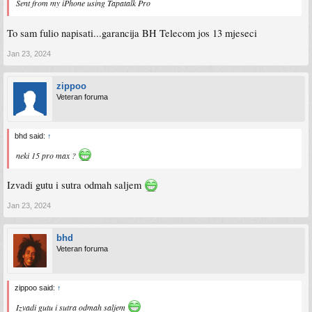
Sent from my iPhone using Tapatalk Pro
To sam fulio napisati...garancija BH Telecom jos 13 mjeseci
Jan 23, 2024
zippoo
Veteran foruma
bhd said:
↑
neki 15 pro max ?
Izvadi gutu i sutra odmah saljem
Jan 23, 2024
bhd
Veteran foruma
zippoo said:
↑
Izvadi gutu i sutra odmah saljem