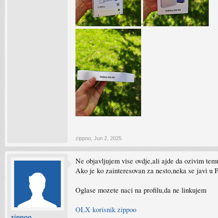
zippoo
,
Jun 2, 2025
Ne objavljujem vise ovdje,ali ajde da ozivim te
Ako je ko zainteresovan za nesto,neka se javi u 
Oglase mozete naci na profilu,da ne linkujem
OLX korisnik zippoo
zippoo