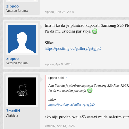
zippoo
Veteran foruma
zippoo
,
Feb 26, 2026
Ima li ko da je planirao kupovati Samsung S26 Pl
Pa da mu ustedim par stoja
Slike:
https://postimg.cc/gallery/grtgjpD
zippoo
Veteran foruma
zippoo
,
Apr 9, 2026
zippoo said:
↑
Ima li ko da je planirao kupovati Samsung S26 Plus 12/512
Pa da mu ustedim par stoja
Slike:
https://postimg.cc/gallery/grtgjpD
7mediN
Aktivista
ako nije prodan ovaj a53 ostavi mi da naletim sut
7mediN
,
Apr 13, 2026