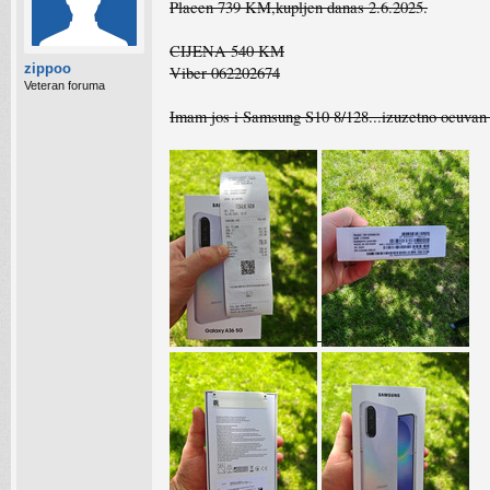
Placen 739 KM,kupljen danas 2.6.2025.
CIJENA 540 KM
zippoo
Viber 062202674
Veteran foruma
Imam jos i Samsung S10 8/128...izuzetno ocuva