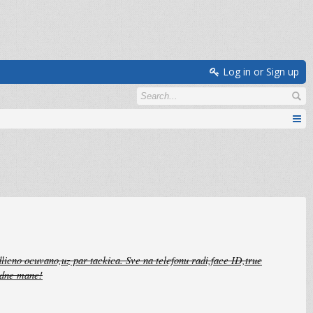
Log in or Sign up
licno ocuvano,uz par tackica. Sve na telefonu radi,face ID,true
jedne mane!