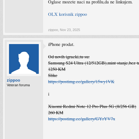
Oglase mozete naci na profilu,da ne linkujem.
OLX korisnik zippoo
zippoo
,
Nov 23, 2025
iPhone prodat.
Od novih igracki,tu su:
Samsung S24 Ultra (12/512GB),mint stanje,bez tr
1250 KM
Slike
zippoo
https://postimg.cc/gallery/15wy1VK
Veteran foruma
i
Xiaomi Redmi Note 12 Pro Plus 5G (8/256 GB)
260 KM
https://postimg.cc/gallery/GYrYV7x