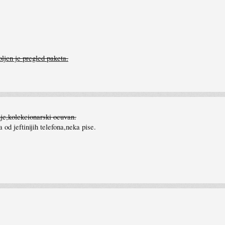
jen je pregled paketa.
je,kolekcionarski ocuvan.
 od jeftinijih telefona,neka pise.