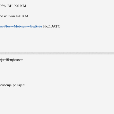
V 93% BH 990 KM
no ocuvan 420 KM
 Nov - Mobiteli - OLX.ba
PRODATO
ja 10 mjeseci.
istenja po lajsni.