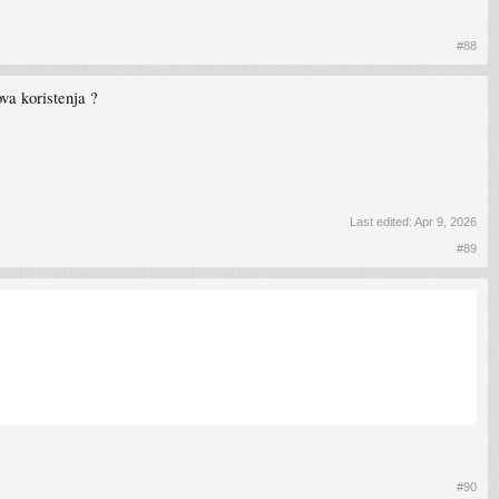
#88
va koristenja ?
Last edited:
Apr 9, 2026
#89
#90