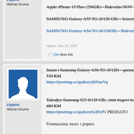
Veteran foruma
Apple iPhone 15 Plus (256GB) - Bukvalno NO
SAMSUNG Galaxy A55 5G (8/128 GB) - Izuzet
SAMSUNG Galaxy A54 5G (8/128GB) - Bukvalno
zippoo
,
Nov 19, 2025
Qler
likes this.
Imam i Samsung Galaxy A56 5G (8/128) - garanci
530 KM
https://postimg.cc/gallery/jbNnzVg
Takodjer Samsung S23 8/128 GB...sitni tragovi kor
zippoo
480 KM
Veteran foruma
https://postimg.cc/gallery/ts2FcP1
PRODATO
Forumasima moze i popust.