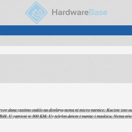
vog dana zastitno staklo na displayu,nema ni micro parnice. Kuciste isto od
 u BiH. U zamjeni je 800 KM. Uz telefon dajem i punjac i maskicu. Nema ni