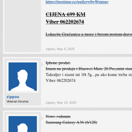
https://postimg.cc/gallery/byWnmgc
CIJENA 699 KM
Viber 062202674
Lokacija Gračanica a moze i brzom postom,dozvol
zippoo
,
May 8, 2025
Iphone prodat.
Imam na prodaju i Huawei Mate 20 Pro,mint stan
Takodjer i xiami mi 10t 5g...pa ako kome treba sta
Viber 062202674
zippoo
Veteran foruma
zippoo
,
May 19, 2025
Novo ,vakuum
Samsung Galaxy A36 (6/128)