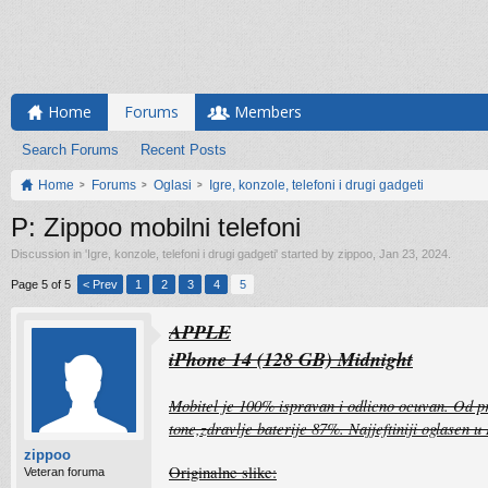
Home
Forums
Members
Search Forums
Recent Posts
Home
Forums
Oglasi
Igre, konzole, telefoni i drugi gadgeti
P: Zippoo mobilni telefoni
Discussion in '
Igre, konzole, telefoni i drugi gadgeti
' started by
zippoo
,
Jan 23, 2024
.
Page 5 of 5
< Prev
1
2
3
4
5
APPLE
iPhone 14 (128 GB) Midnight
Mobitel je 100% ispravan i odlicno ocuvan. Od pr
tone,zdravlje baterije 87%. Najjeftiniji oglasen
zippoo
Originalne slike:
Veteran foruma