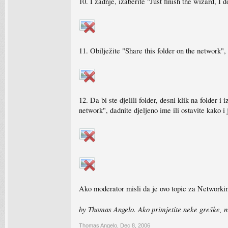
10. I zadnje, izaberite "Just finish the wizard, I 
11. Obilježite "Share this folder on the network", 
12. Da bi ste djelili folder, desni klik na folder 
network", dadnite djeljeno ime ili ostavite kako i
Ako moderator misli da je ovo topic za Networki
by Thomas Angelo. Ako primjetite neke greške, 
Thomas Angelo
,
Dec 8, 2006