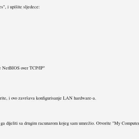
", i upišite sljedece:
ble NetBIOS over TCP/IP"
rite, i ovo završava konfigurisanje LAN hardware-a.
ga dijeliti sa drugim racunarom kojeg sam umrežio. Otvorite "My Computer" i