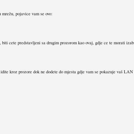
ku mrežu, pojavice vam se ovo:
k, biti cete predstavljeni sa drugim prozorom kao ovaj, gdje ce te morati iz
idite kroz prozore dok ne dodete do mjesta gdje vam se pokazuje vaš LAN h