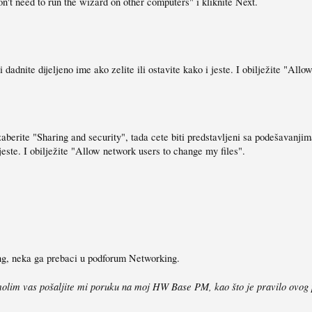
don't need to run the wizard on other computers" i kliknite Next.
i dadnite dijeljeno ime ako zelite ili ostavite kako i jeste. I obilježite "All
i izaberite "Sharing and security", tada cete biti predstavljeni sa podešavanj
 jeste. I obilježite "Allow network users to change my files".
ng, neka ga prebaci u podforum Networking.
molim vas pošaljite mi poruku na moj HW Base PM, kao što je pravilo ovog