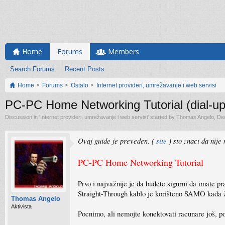
Home
Forums
Members
Search Forums
Recent Posts
Home
Forums
Ostalo
Internet provideri, umrežavanje i web servisi
PC-PC Home Networking Tutorial (dial-up
Discussion in '
Internet provideri, umrežavanje i web servisi
' started by
Thomas Angelo
,
De
Ovaj guide je preveden, (
site
) sto znaci da nije
PC-PC Home Networking Tutorial
Prvo i najvažnije je da budete sigurni da imate
Straight-Through kablo je korišteno SAMO kada že
Thomas Angelo
Aktivista
Pocnimo, ali nemojte konektovati racunare još, p