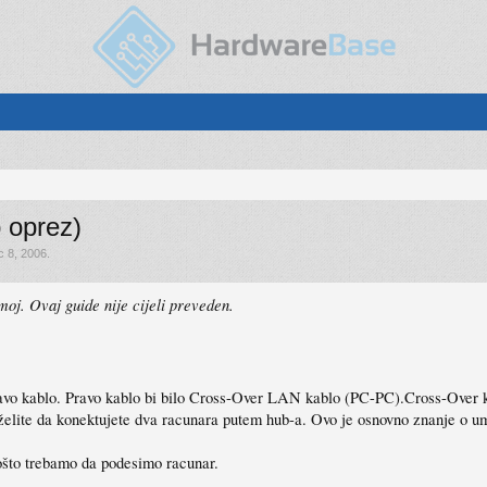
 oprez)
c 8, 2006
.
 moj. Ovaj guide nije cijeli preveden.
 pravo kablo. Pravo kablo bi bilo Cross-Over LAN kablo (PC-PC).Cross-Over
lite da konektujete dva racunara putem hub-a. Ovo je osnovno znanje o umr
ošto trebamo da podesimo racunar.