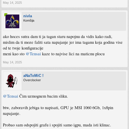
May 14, 2025
nivla
Komšija
ako hoces sutra dam ti ja tagan staru napojnu da vidis kako radi,
mislim da ti moze faliti sata napajanje jer ima taganu koja godina vise
od te tvoje konfiguracije
meni kao sto
@Tensai
kaze to najvise lici na maticnu plocu
May 14, 2025
aNaToMiC !
Overclocker
@Tensai
Čim uzmognem bacim sliku.
btw, zaboravih jebiga to napisati, GPU je MSI 1060 6Gb, 1x8pin
napajanje.
Probao sam odspojiti grafu i spojiti samo igpu, mada isti klinac.