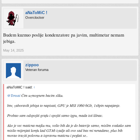
aNaToMiC !
Overclocker
Budem kuznuo poslije kondenzatore pa javim, multimetar nemam
jebiga.
May 14, 2025
zippoo
Veteran foruma
aNaToMiC ! said:
↑
@Tensai
Čim uzmognem bacim sliku.
btw, zaboravih jebiga to napisati, GPU je MSI 1060 6Gb, 1x8pin napajanje.
Probao sam odspojiti grafu i spojiti samo igpu, mada isti klinac.
Ako je vec maticna majku mu, volio bih da je do baterije samo, mislim svakako sam
mislio mijenjati konfu kad GTA6 izadje ali ovo sad bas mi nenadano, plus bih
morao traziti polovnu a ispravnu maticnu i peglati se..