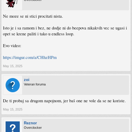
Ne moze se ni stici procitati nista.
Isto je i sa ramom i bez, ne dodje ni do beepova nikakvih vec se ugasi i
opet se krene paliti i tako u endless loop.
Evo video:
https://imgur.com/a/CHhzHPm
May 15, 2025
zoi
Veteran foruma
De ti probaj sa drugom napojnom, jer baš one ne vole da se ne koriste.
May 15, 2025
Reznor
Overclocker