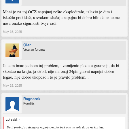
Meni je na toj OCZ napojnoj nešto eksplodiralo, izlazio je dim i
iskočio prekidač, u svakom slučaju napojna bi dobro bilo da se uzme
nova onako sigurnosti tvoje radi.
May 15, 2025
Qler
Veteran foruma
Ja sam imao jednom taj problem, i zamijenio plocu u garanciji, da bi
skontao na kraju, ja debil, nije mi onaj 24pin glavni napojni dobro
legao, nije dobro ukopcao i to je pravilo problem...
May 15, 2025
Ragnarok
Komšija
zoi said:
↑
De ti probaj sa drugom napojnom, jer baš one ne vole da se ne koriste.