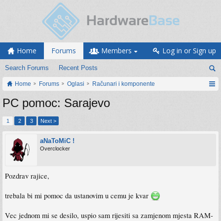
Home
Forums
Members
Log in or Sign up
Search Forums
Recent Posts
Home
Forums
Oglasi
Računari i komponente
PC pomoc: Sarajevo
1
2
3
Next >
aNaToMiC !
Overclocker
Pozdrav rajice,
trebala bi mi pomoc da ustanovim u cemu je kvar
Vec jednom mi se desilo, uspio sam rijesiti sa zamjenom mjesta RAM-