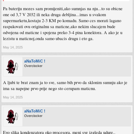
Pa bateriju mozes sam promijeniti,ako sumnjas na nju...to su obicne
one od 3,7 V 2032 ili neka druga debljina...imas u svakom
supermarketu,kostaju 2-3 KM po komadu. Samo ces morati lagano
raspakovati ovu originalnu sa maticne,ako nekim slucajem bude
odvojena od maticne i spojena preko 3-4 pina konektora. A ako je u
lezistu u maticnoj,onda samo ubacis drugu i eto ga.
May 14, 2025
aNaToMiC !
Overclocker
A ljubi te brat znam ja to sve, samo bih prvo da sklonim sumnju ako je
ima sa napojne prvo prije nego sto cerupam maticnu.
May 14, 2025
aNaToMiC !
Overclocker
Evo slika kondenzatora oko procesora, meni sve izgleda udure..