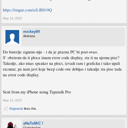
https://imgur.com/a/LlB819Q
May 14, 2025
mickey84
Aktivista
Do baterije sigurno nije - i da je prazna PC bi post-ovao.
S’ obzirom da ti ploca imam error code display, sta ti na njemu pise?
Takodje, ako imas speaker na ploci, izvadi ram i graficku i tako upali
racunar, pa nam javi koje beep code-ove dobijas i takodje sta pise tada
na error code display.
Sent from my iPhone using Tapatalk Pro
May 14, 2025
Ragnarok
likes this.
aNaToMiC !
Overclocker