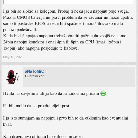
I ja bih se složio sa kolegom. Probaj ti neku jaču napojnu prije svega.
Prazna CMOS baterija ne pravi problem da se racunar ne moze upaliti,
samo ti postavke BIOS-a nece biti spašene i moraš ih svako malo
ponovo podešavati.
Kada budeš spajao napojnu trebaš obratiti pažnju da spojiš ne samo
24pin napojni konektor i onaj 4pin ili 8pin za CPU (imaš 1x8pin i
1x4pin) ako napojna posjeduje te kablove.
May 15, 2025
aNaToMiC !
Overclocker
Hvala na savjetima ali ja kao da sa zidovima pricam
Pa bih molio da se procita cijeli post.
I ja isto sumnjam na napojnu i prvo bih to da otklonim kao eventualni
kvar.
Kao drugo, evo citiracu bukvalno sam sebe: