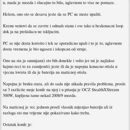
u, mada je mozda i slucajno to bilo, uglavnom to vise ne pomaze.
Helem, ono sto se desava jeste da se PC ne moze upaliti.
Krenu ventovi da se zavrte i odmah stanu i sve tako u beskonacni loop
dok ja na prekidacu ne iskljucim.
PC se nije dosta koristio i tek se sporadicno upali i to je to, uglavnom
dosta vremena je bio ugasen i iskopcan od struje.
Ono na sta ja sumnjam(i sto bih donekle i volio jer mi je najlakse
hajmo reci to za zamijeniti) jeste ili da je napojna konacno otisla u
vjecna lovista ili da je baterija na maticnoj otisla.
Napojna je bruku stara, ali do sada nije nikada pravila problema, prosle
su 3 razlicite moje konfe na njoj i u pitanju je OCZ StealthXStream
500W, kupljena tamo nekad 2008/9 mozda.
Na maticnoj je vec jednom prosli vlasnik mijenjao bateriju ali iz
razloga sto mu vrijeme nije pokazivano kako treba.
Ostatak konfe je: