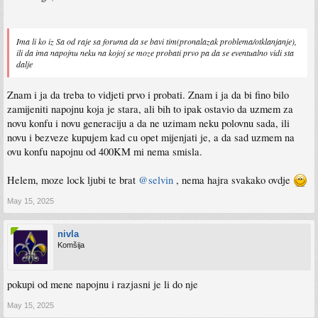
Ima li ko iz Sa od raje sa foruma da se bavi tim(pronalazak problema/otklanjanje),
ili da ima napojnu neku na kojoj se moze probati prvo pa da se eventualno vidi sta
dalje
Znam i ja da treba to vidjeti prvo i probati. Znam i ja da bi fino bilo
zamijeniti napojnu koja je stara, ali bih to ipak ostavio da uzmem za
novu konfu i novu generaciju a da ne uzimam neku polovnu sada, ili
novu i bezveze kupujem kad cu opet mijenjati je, a da sad uzmem na
ovu konfu napojnu od 400KM mi nema smisla.
Helem, moze lock ljubi te brat
@selvin
, nema hajra svakako ovdje
May 15, 2025
nivla
Komšija
pokupi od mene napojnu i razjasni je li do nje
May 15, 2025