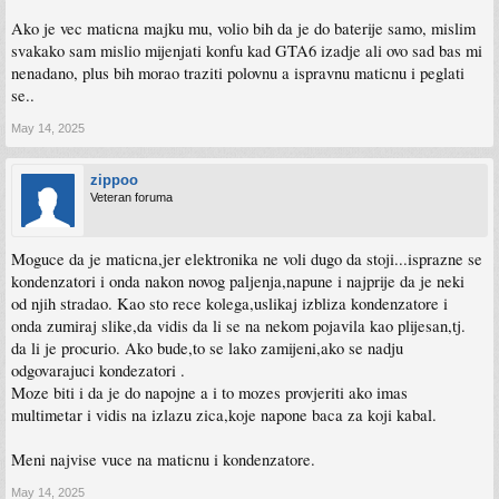
Ako je vec maticna majku mu, volio bih da je do baterije samo, mislim
svakako sam mislio mijenjati konfu kad GTA6 izadje ali ovo sad bas mi
nenadano, plus bih morao traziti polovnu a ispravnu maticnu i peglati
se..
May 14, 2025
zippoo
Veteran foruma
Moguce da je maticna,jer elektronika ne voli dugo da stoji...isprazne se
kondenzatori i onda nakon novog paljenja,napune i najprije da je neki
od njih stradao. Kao sto rece kolega,uslikaj izbliza kondenzatore i
onda zumiraj slike,da vidis da li se na nekom pojavila kao plijesan,tj.
da li je procurio. Ako bude,to se lako zamijeni,ako se nadju
odgovarajuci kondezatori .
Moze biti i da je do napojne a i to mozes provjeriti ako imas
multimetar i vidis na izlazu zica,koje napone baca za koji kabal.
Meni najvise vuce na maticnu i kondenzatore.
May 14, 2025