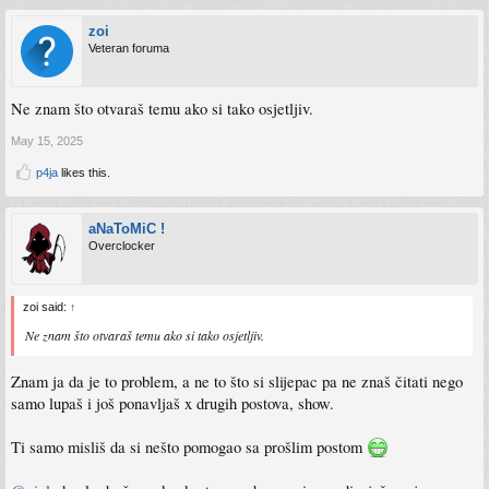
zoi
Veteran foruma
Ne znam što otvaraš temu ako si tako osjetljiv.
May 15, 2025
p4ja
likes this.
aNaToMiC !
Overclocker
zoi said:
↑
Ne znam što otvaraš temu ako si tako osjetljiv.
Znam ja da je to problem, a ne to što si slijepac pa ne znaš čitati nego
samo lupaš i još ponavljaš x drugih postova, show.
Ti samo misliš da si nešto pomogao sa prošlim postom