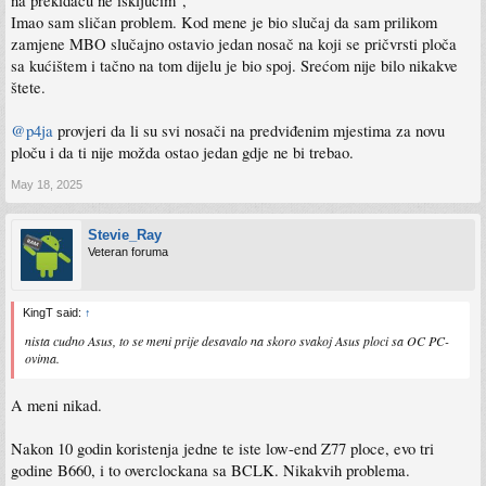
na prekidacu ne iskljucim",
Imao sam sličan problem. Kod mene je bio slučaj da sam prilikom
zamjene MBO slučajno ostavio jedan nosač na koji se pričvrsti ploča
sa kućištem i tačno na tom dijelu je bio spoj. Srećom nije bilo nikakve
štete.
@p4ja
provjeri da li su svi nosači na predviđenim mjestima za novu
ploču i da ti nije možda ostao jedan gdje ne bi trebao.
May 18, 2025
Stevie_Ray
Veteran foruma
KingT said:
↑
nista cudno Asus, to se meni prije desavalo na skoro svakoj Asus ploci sa OC PC-
ovima.
A meni nikad.
Nakon 10 godin koristenja jedne te iste low-end Z77 ploce, evo tri
godine B660, i to overclockana sa BCLK. Nikakvih problema.