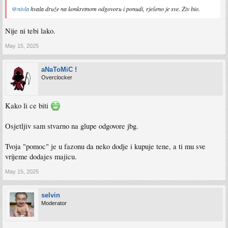
@nivla
hvala druže na konkretnom odgovoru i ponudi, rješeno je sve. Živ bio.
Nije ni tebi lako.
May 15, 2025
aNaToMiC !
Overclocker
Kako li ce biti
Osjetljiv sam stvarno na glupe odgovore jbg.
Tvoja "pomoc" je u fazonu da neko dodje i kupuje tene, a ti mu sve
vrijeme dodajes majicu.
May 15, 2025
selvin
Moderator