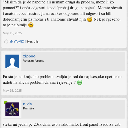
"Mislim da je do napojne ali nemam drugu da probam, moze li ko
pomoci?" i onda odgovori ispod "probaj drugu napojnu". Morate shvatit
i anatomicovu frustraciju na ovakve odgovore, ali odgovori su bili
dobronamjerni pa moras i ti anatomic shvatit njih
Nek je rijeseno,
to je najbitnije
May 15, 2025
aNaToMiC !
likes this.
zippoo
Veteran foruma
Pa sta je na kraju bio problem...valjda je red da napises,ako opet neko
naleti na slican problem,da zna i rjesenje ?
May 15, 2025
nivla
Komšija
steka mi jedan pc 20sk dana usb svako malo, front panel izvod za usb