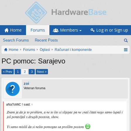
Home
Forums
Members
Log in or Sign up
Search Forums
Recent Posts
Home
Forums
Oglasi
Računari i komponente
PC pomoc: Sarajevo
< Prev
1
2
3
Next >
zoi
Veteran foruma
aNaToMiC ! said:
↑
Znam ja da je to problem, a ne to što si slijepac pa ne znaš čitati nego samo lupaš i
još ponavljaš x drugih postova, show.
Ti samo misliš da si nešto pomogao sa prošlim postom