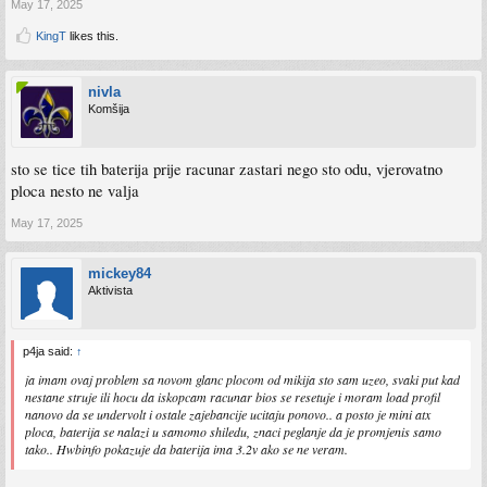
May 17, 2025
KingT
likes this.
nivla
Komšija
sto se tice tih baterija prije racunar zastari nego sto odu, vjerovatno
ploca nesto ne valja
May 17, 2025
mickey84
Aktivista
p4ja said:
↑
ja imam ovaj problem sa novom glanc plocom od mikija sto sam uzeo, svaki put kad
nestane struje ili hocu da iskopcam racunar bios se resetuje i moram load profil
nanovo da se undervolt i ostale zajebancije ucitaju ponovo.. a posto je mini atx
ploca, baterija se nalazi u samomo shiledu, znaci peglanje da je promjenis samo
tako.. Hwbinfo pokazuje da baterija ima 3.2v ako se ne veram.