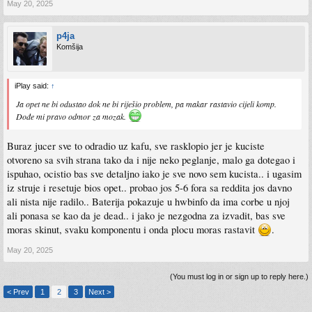
May 20, 2025
p4ja
Komšija
iPlay said:
↑
Ja opet ne bi odustao dok ne bi riješio problem, pa makar rastavio cijeli komp.
Dođe mi pravo odmor za mozak.
Buraz jucer sve to odradio uz kafu, sve rasklopio jer je kuciste
otvoreno sa svih strana tako da i nije neko peglanje, malo ga dotegao i
ispuhao, ocistio bas sve detaljno iako je sve novo sem kucista.. i ugasim
iz struje i resetuje bios opet.. probao jos 5-6 fora sa reddita jos davno
ali nista nije radilo.. Baterija pokazuje u hwbinfo da ima corbe u njoj
ali ponasa se kao da je dead.. i jako je nezgodna za izvadit, bas sve
moras skinut, svaku komponentu i onda plocu moras rastavit
.
May 20, 2025
(You must log in or sign up to reply here.)
< Prev
1
2
3
Next >