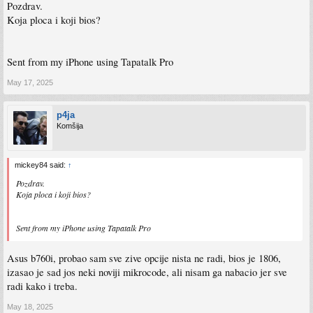
Pozdrav.
Koja ploca i koji bios?
Sent from my iPhone using Tapatalk Pro
May 17, 2025
p4ja
Komšija
mickey84 said:
↑
Pozdrav.
Koja ploca i koji bios?
Sent from my iPhone using Tapatalk Pro
Asus b760i, probao sam sve zive opcije nista ne radi, bios je 1806,
izasao je sad jos neki noviji mikrocode, ali nisam ga nabacio jer sve
radi kako i treba.
May 18, 2025