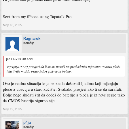
Sent from my iPhone using Tapatalk Pro
May 18, 2025
Ragnarok
Komšija
[USER=13318 said:
@p4ja[/USER] provjeri da li su svi nosači na predviđenim mjestima za novu ploču
i da ti nije možda ostao jedan gdje ne bi trebao.
Ovo je realna situacija koja se znala dešavati ljudima koji mijenjaju
ploču a ubacuju u staro kućište. Svakako provjeri ako ti se da šarafati.
Bolje nego skidati štit da dođeš do baterije a ploča je iz nove serije tako
da CMOS baterija sigurno nije.
May 19, 2025
p4ja
Komšija