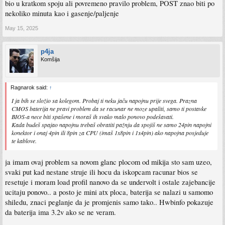
bio u kratkom spoju ali povremeno pravilo problem, POST znao biti po
nekoliko minuta kao i gasenje/paljenje
May 15, 2025
p4ja
Komšija
Ragnarok said:
↑
I ja bih se složio sa kolegom. Probaj ti neku jaču napojnu prije svega. Prazna
CMOS baterija ne pravi problem da se racunar ne moze upaliti, samo ti postavke
BIOS-a nece biti spašene i moraš ih svako malo ponovo podešavati.
Kada budeš spajao napojnu trebaš obratiti pažnju da spojiš ne samo 24pin napojni
konektor i onaj 4pin ili 8pin za CPU (imaš 1x8pin i 1x4pin) ako napojna posjeduje
te kablove.
ja imam ovaj problem sa novom glanc plocom od mikija sto sam uzeo,
svaki put kad nestane struje ili hocu da iskopcam racunar bios se
resetuje i moram load profil nanovo da se undervolt i ostale zajebancije
ucitaju ponovo.. a posto je mini atx ploca, baterija se nalazi u samomo
shiledu, znaci peglanje da je promjenis samo tako.. Hwbinfo pokazuje
da baterija ima 3.2v ako se ne veram.