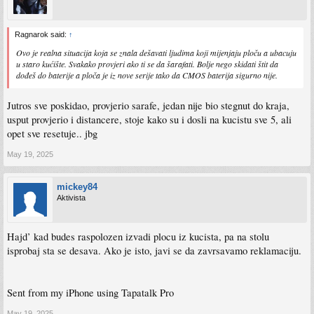
Ragnarok said:
↑
Ovo je realna situacija koja se znala dešavati ljudima koji mijenjaju ploču a ubacuju
u staro kućište. Svakako provjeri ako ti se da šarafati. Bolje nego skidati štit da
dođeš do baterije a ploča je iz nove serije tako da CMOS baterija sigurno nije.
Jutros sve poskidao, provjerio sarafe, jedan nije bio stegnut do kraja,
usput provjerio i distancere, stoje kako su i dosli na kucistu sve 5, ali
opet sve resetuje.. jbg
May 19, 2025
mickey84
Aktivista
Hajd’ kad budes raspolozen izvadi plocu iz kucista, pa na stolu
isprobaj sta se desava. Ako je isto, javi se da zavrsavamo reklamaciju.
Sent from my iPhone using Tapatalk Pro
May 19, 2025