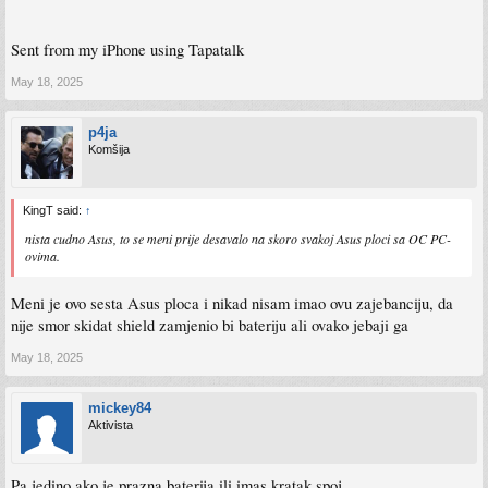
Sent from my iPhone using Tapatalk
May 18, 2025
p4ja
Komšija
KingT said:
↑
nista cudno Asus, to se meni prije desavalo na skoro svakoj Asus ploci sa OC PC-
ovima.
Meni je ovo sesta Asus ploca i nikad nisam imao ovu zajebanciju, da
nije smor skidat shield zamjenio bi bateriju ali ovako jebaji ga
May 18, 2025
mickey84
Aktivista
Pa jedino ako je prazna baterija ili imas kratak spoj.