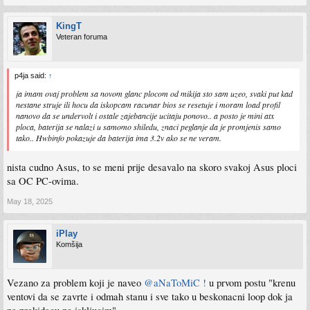
KingT
Veteran foruma
p4ja said:
↑
ja imam ovaj problem sa novom glanc plocom od mikija sto sam uzeo, svaki put kad
nestane struje ili hocu da iskopcam racunar bios se resetuje i moram load profil
nanovo da se undervolt i ostale zajebancije ucitaju ponovo.. a posto je mini atx
ploca, baterija se nalazi u samomo shiledu, znaci peglanje da je promjenis samo
tako.. Hwbinfo pokazuje da baterija ima 3.2v ako se ne veram.
nista cudno Asus, to se meni prije desavalo na skoro svakoj Asus ploci
sa OC PC-ovima.
May 18, 2025
iPlay
Komšija
Vezano za problem koji je naveo
@aNaToMiC !
u prvom postu "krenu
ventovi da se zavrte i odmah stanu i sve tako u beskonacni loop dok ja