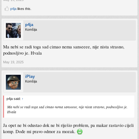
p4ja
likes this.
p4ja
Komšija
Ma nebi se radi toga sad cimao nema sanseeee, nije nista strasno,
podnosljivo je. Hvala
May 19, 2025
iPlay
Komšija
p4ja said:
↑
Ma nebi se radi toga sad cimao nema sanseeee, nije nista strasno, podnosljivo je.
Hvala
Ja opet ne bi odustao dok ne bi riješio problem, pa makar rastavio cijeli
komp. Dođe mi pravo odmor za mozak.