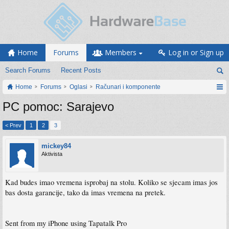
Home
Forums
Members
Log in or Sign up
Search Forums
Recent Posts
Home
Forums
Oglasi
Računari i komponente
PC pomoc: Sarajevo
< Prev
1
2
3
mickey84
Aktivista
Kad budes imao vremena isprobaj na stolu. Koliko se sjecam imas jos
bas dosta garancije, tako da imas vremena na pretek.
Sent from my iPhone using Tapatalk Pro