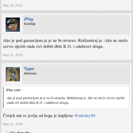
May 20, 2025
iPlay
Komšija
Ako je pod garancijom ja je ne bi otvarao. Reklamiraj je. Ako ne može
servis riješiti onda ćeš dobiti dbiti K.O. i odabereš drugu.
May 21, 2025
Tyger
Aktivista
iPlay said:
↑
Ako je pod garancijom ja je ne bi otvarao. Reklamiraj je. Ako ne može servis riješiti
onda ćeš dobiti dbiti K.O. i odabereš drugu.
Čovjek mu se javlja od koga je kupljena
@mickey84
May 21, 2025
iPlay
likes this.