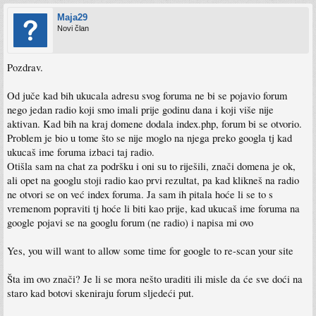
Maja29
Novi član
Pozdrav.
Od juče kad bih ukucala adresu svog foruma ne bi se pojavio forum
nego jedan radio koji smo imali prije godinu dana i koji više nije
aktivan. Kad bih na kraj domene dodala index.php, forum bi se otvorio.
Problem je bio u tome što se nije moglo na njega preko googla tj kad
ukucaš ime foruma izbaci taj radio.
Otišla sam na chat za podršku i oni su to riješili, znači domena je ok,
ali opet na googlu stoji radio kao prvi rezultat, pa kad klikneš na radio
ne otvori se on već index foruma. Ja sam ih pitala hoće li se to s
vremenom popraviti tj hoće li biti kao prije, kad ukucaš ime foruma na
google pojavi se na googlu forum (ne radio) i napisa mi ovo
Yes, you will want to allow some time for google to re-scan your site
Šta im ovo znači? Je li se mora nešto uraditi ili misle da će sve doći na
staro kad botovi skeniraju forum sljedeći put.