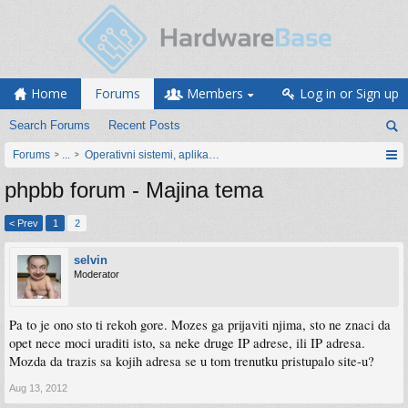
Home
Forums
Members
Log in or Sign up
Search Forums
Recent Posts
Forums
...
Operativni sistemi, aplikacije i programiranje
phpbb forum - Majina tema
< Prev
1
2
selvin
Moderator
Pa to je ono sto ti rekoh gore. Mozes ga prijaviti njima, sto ne znaci da
opet nece moci uraditi isto, sa neke druge IP adrese, ili IP adresa.
Mozda da trazis sa kojih adresa se u tom trenutku pristupalo site-u?
Aug 13, 2012