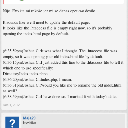
Nije. Evo šta mi rekoše jer mi se danas opet ovo desilo
It sounds like we'll need to update the default page.
It looks like the .htaccess file is empty right now, so it's probably
opening the index.html page by default.
(6:35:59pm)Joshua C.:It was what I thought. The .htaccess file was
empty, so it was opening your old index.html file by default.
(6:36:15pm)Joshua C.:I just added this line to the .htaccess file to tell it
which one to use specifically:
DirectoryIndex index.phpo
(6:36:20pm)Joshua C.:index.php, I mean.
(6:36:31pm)Joshua C.:Would you like me to rename the old index.html
as well?
(6:38:59pm)Joshua C.:I have done so. I marked it with today's date.
Dec 1, 2012
Maja29
Novi član