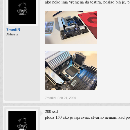
ako neko ima vremena da testira, poslao bih je, p
7mediN
Aktivista
7mediN
,
Feb 21, 2026
200 ssd
ploca 150 ako je ispravna, stvarno nemam kad pr