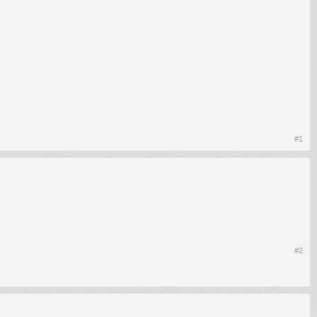
#1
#2