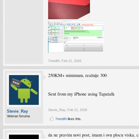
7mediN
,
Feb 21, 2026
250KM+ minimum, realnije 300
Sent from my iPhone using Tapatalk
Stevie_Ray
,
Feb 21, 2026
Stevie_Ray
Veteran foruma
7mediN
likes this.
da ne pravim novi post, imam i ovu plocu viska, c