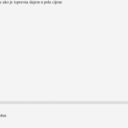
a ako je ispravna dajem u pola cijene
obat