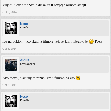
Vrijedi li ovo sta? Sva 3 diska su u bezprijekornom stanju...
Oct 8, 2014
Neso
Komšija
Ide na poklon... Ko skuplja filmove nek se javi i njegovo je
Pozz
Oct 8, 2014
Aldiin
Overclocker
Ako može ja skupljam razne igre i filmove pa eto
Oct 8, 2014
Neso
Komšija