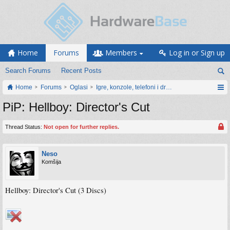
Home
Forums
Members
Log in or Sign up
Search Forums
Recent Posts
Home
Forums
Oglasi
Igre, konzole, telefoni i drugi gadgeti
PiP: Hellboy: Director's Cut
Thread Status:
Not open for further replies.
Neso
Komšija
Hellboy: Director's Cut (3 Discs)