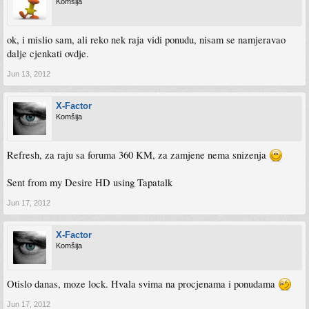
Komšija
ok, i mislio sam, ali reko nek raja vidi ponudu, nisam se namjeravao
dalje cjenkati ovdje.
Jun 13, 2012
X-Factor
Komšija
Refresh, za raju sa foruma 360 KM, za zamjene nema snizenja
Sent from my Desire HD using Tapatalk
Jun 17, 2012
X-Factor
Komšija
Otislo danas, moze lock. Hvala svima na procjenama i ponudama
Jun 17, 2012