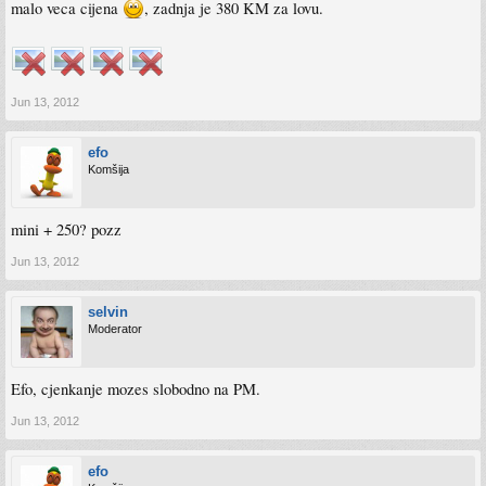
malo veca cijena
, zadnja je 380 KM za lovu.
Jun 13, 2012
efo
Komšija
mini + 250? pozz
Jun 13, 2012
selvin
Moderator
Efo, cjenkanje mozes slobodno na PM.
Jun 13, 2012
efo