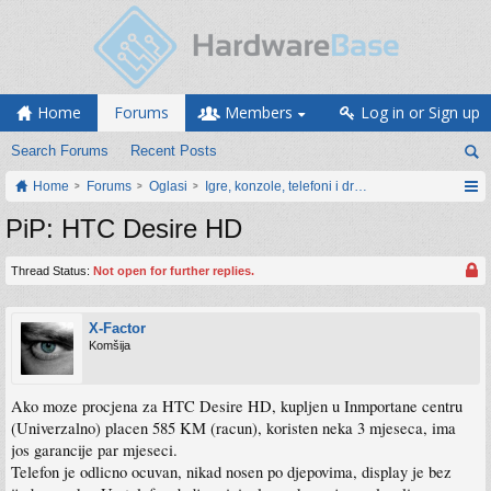
Home
Forums
Members
Log in or Sign up
Search Forums
Recent Posts
Home
Forums
Oglasi
Igre, konzole, telefoni i drugi gadgeti
PiP: HTC Desire HD
Thread Status:
Not open for further replies.
X-Factor
Komšija
Ako moze procjena za HTC Desire HD, kupljen u Inmportane centru
(Univerzalno) placen 585 KM (racun), koristen neka 3 mjeseca, ima
jos garancije par mjeseci.
Telefon je odlicno ocuvan, nikad nosen po djepovima, display je bez