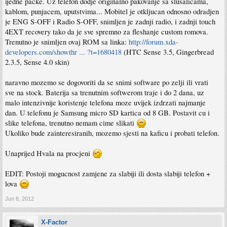
ijedne packe. Uz telefon dodje originalno pakovanje sa slusalicama,
kablom, punjacem, uputstvima... Mobitel je otkljucan odnosno odradjen
je ENG S-OFF i Radio S-OFF, snimljen je zadnji radio, i zadnji touch
4EXT recovery tako da je sve spremno za fleshanje custom romova.
Trenutno je snimljen ovaj ROM sa linka:
http://forum.xda-
developers.com/showthr ... ?t=1680418
(HTC Sense 3.5, Gingerbread
2.3.5, Sense 4.0 skin)
naravno mozemo se dogovoriti da se snimi software po zelji ili vrati
sve na stock. Baterija sa trenutnim softwerom traje i do 2 dana, uz
malo intenzivnije koristenje telefona moze uvijek izdrzati najmanje
dan. U telefonu je Samsung micro SD kartica od 8 GB. Postavit cu i
slike telefona, trenutno nemam cime slikati
Ukoliko bude zainteresiranih, mozemo sjesti na kaficu i probati telefon.
Unaprijed Hvala na procjeni
EDIT: Postoji mogucnost zamjene za slabiji ili dosta slabiji telefon +
lova
Jun 8, 2012
X-Factor