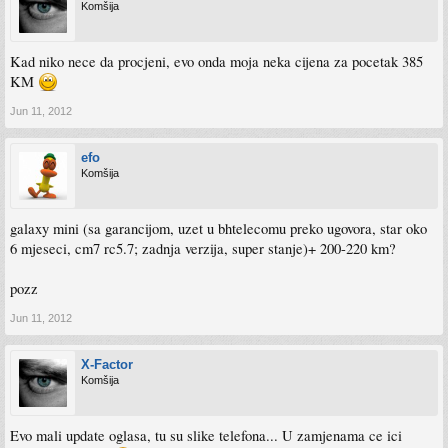
Komšija
Kad niko nece da procjeni, evo onda moja neka cijena za pocetak 385
KM
Jun 11, 2012
efo
Komšija
galaxy mini (sa garancijom, uzet u bhtelecomu preko ugovora, star oko
6 mjeseci, cm7 rc5.7; zadnja verzija, super stanje)+ 200-220 km?
pozz
Jun 11, 2012
X-Factor
Komšija
Evo mali update oglasa, tu su slike telefona... U zamjenama ce ici