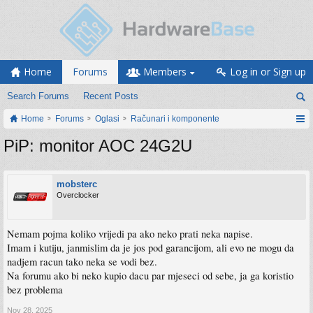
Home
Forums
Members
Log in or Sign up
Search Forums
Recent Posts
Home
Forums
Oglasi
Računari i komponente
PiP: monitor AOC 24G2U
mobsterc
Overclocker
Nemam pojma koliko vrijedi pa ako neko prati neka napise.
Imam i kutiju, janmislim da je jos pod garancijom, ali evo ne mogu da
nadjem racun tako neka se vodi bez.
Na forumu ako bi neko kupio dacu par mjeseci od sebe, ja ga koristio
bez problema
Nov 28, 2025