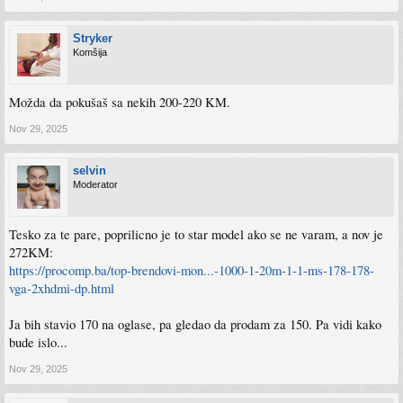
Stryker
Komšija
Možda da pokušaš sa nekih 200-220 KM.
Nov 29, 2025
selvin
Moderator
Tesko za te pare, poprilicno je to star model ako se ne varam, a nov je
272KM:
https://procomp.ba/top-brendovi-mon...-1000-1-20m-1-1-ms-178-178-
vga-2xhdmi-dp.html
Ja bih stavio 170 na oglase, pa gledao da prodam za 150. Pa vidi kako
bude islo...
Nov 29, 2025