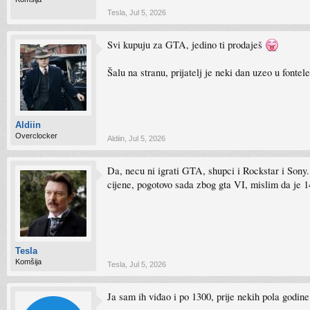
Tesla
,
Jul 5, 2026
Svi kupuju za GTA, jedino ti prodaješ
Šalu na stranu, prijatelj je neki dan uzeo u font
Aldiin
Overclocker
Aldiin
,
Jul 5, 2026
Da, necu ni igrati GTA, shupci i Rockstar i Sony.
cijene, pogotovo sada zbog gta VI, mislim da je 
Tesla
Komšija
Tesla
,
Jul 5, 2026
Ja sam ih viđao i po 1300, prije nekih pola godine