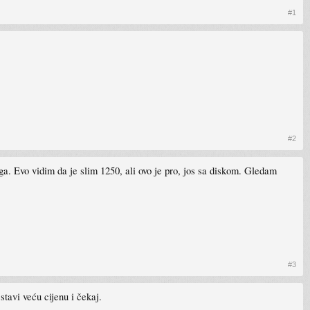
#1
#2
a. Evo vidim da je slim 1250, ali ovo je pro, jos sa diskom. Gledam
#3
stavi veću cijenu i čekaj.