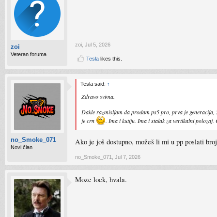
zoi
,
Jul 5, 2026
zoi
Veteran foruma
Tesla
likes this.
Tesla said:
↑
Zdravo svima.
Dakle razmisljam da prodam ps5 pro, prva je generacija, 2tb 
je crn
. Ima i kutiju. Ima i stalak za vertikalni poloza
no_Smoke_071
Ako je još dostupno, možeš li mi u pp poslati broj
Novi član
no_Smoke_071
,
Jul 7, 2026
Moze lock, hvala.