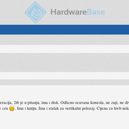
acija, 2tb je u pitanju, ima i disk. Odlicno ocuvana konzola, ne zuji, ne div
je crn
. Ima i kutiju. Ima i stalak za vertikalni polozaj. Cijena za hwb ne