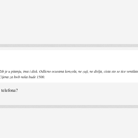
je u pitanju, ima i disk. Odlicno ocuvana konzola, ne zuji, ne divlja, cista sto se tice ventila
j. Cijena za hwb neka bude 1500.
 telefona?