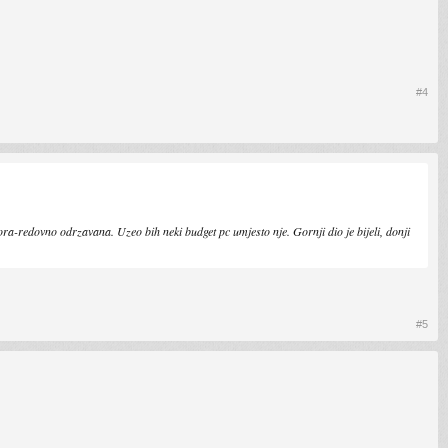
#4
tora-redovno odrzavana. Uzeo bih neki budget pc umjesto nje. Gornji dio je bijeli, donji
#5