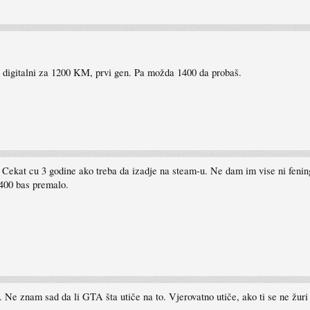
ele digitalni za 1200 KM, prvi gen. Pa možda 1400 da probaš.
 Cekat cu 3 godine ako treba da izadje na steam-u. Ne dam im vise ni fening
1400 bas premalo.
. Ne znam sad da li GTA šta utiče na to. Vjerovatno utiče, ako ti se ne žuri 