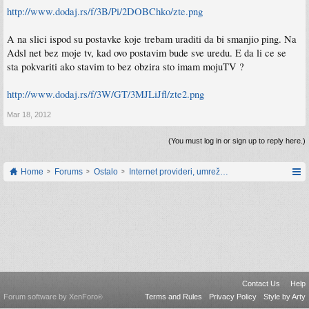
http://www.dodaj.rs/f/3B/Pi/2DOBChko/zte.png
A na slici ispod su postavke koje trebam uraditi da bi smanjio ping. Na
Adsl net bez moje tv, kad ovo postavim bude sve uredu. E da li ce se
sta pokvariti ako stavim to bez obzira sto imam mojuTV ?
http://www.dodaj.rs/f/3W/GT/3MJLiJfl/zte2.png
Mar 18, 2012
(You must log in or sign up to reply here.)
Home
Forums
Ostalo
Internet provideri, umrežavanje i web servisi
Contact Us
Help
Forum software by XenForo
Terms and Rules
Privacy Policy
Style by Arty
®