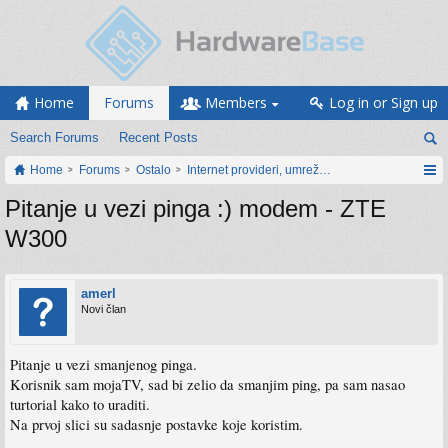
Home
Forums
Members
Log in or Sign up
Search Forums
Recent Posts
Home
Forums
Ostalo
Internet provideri, umrežavanje i web servisi
Pitanje u vezi pinga :) modem - ZTE
W300
amerl
Novi član
Pitanje u vezi smanjenog pinga.
Korisnik sam mojaTV, sad bi zelio da smanjim ping, pa sam nasao
turtorial kako to uraditi.
Na prvoj slici su sadasnje postavke koje koristim.