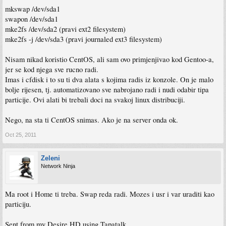
mkswap /dev/sda1
swapon /dev/sda1
mke2fs /dev/sda2 (pravi ext2 filesystem)
mke2fs -j /dev/sda3 (pravi journaled ext3 filesystem)
Nisam nikad koristio CentOS, ali sam ovo primjenjivao kod Gentoo-a,
jer se kod njega sve rucno radi.
Imas i cfdisk i to su ti dva alata s kojima radis iz konzole. On je malo
bolje rijesen, tj. automatizovano sve nabrojano radi i nudi odabir tipa
particije. Ovi alati bi trebali doci na svakoj linux distribuciji.
Nego, na sta ti CentOS snimas. Ako je na server onda ok.
Oct 25, 2011
Zeleni
Network Ninja
Ma root i Home ti treba. Swap reda radi. Mozes i usr i var uraditi kao
particiju.
Sent from my Desire HD using Tapatalk