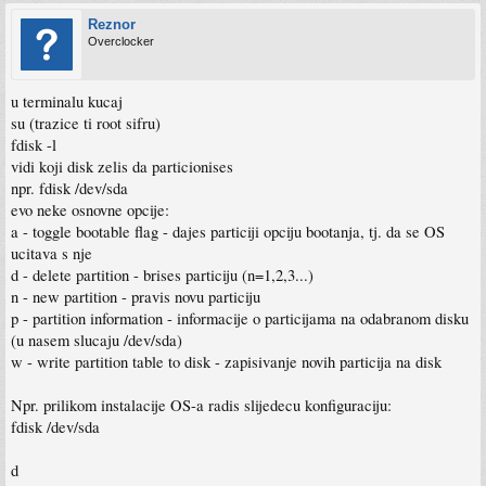
Reznor
Overclocker
u terminalu kucaj
su (trazice ti root sifru)
fdisk -l
vidi koji disk zelis da particionises
npr. fdisk /dev/sda
evo neke osnovne opcije:
a - toggle bootable flag - dajes particiji opciju bootanja, tj. da se OS
ucitava s nje
d - delete partition - brises particiju (n=1,2,3...)
n - new partition - pravis novu particiju
p - partition information - informacije o particijama na odabranom disku
(u nasem slucaju /dev/sda)
w - write partition table to disk - zapisivanje novih particija na disk
Npr. prilikom instalacije OS-a radis slijedecu konfiguraciju:
fdisk /dev/sda
d