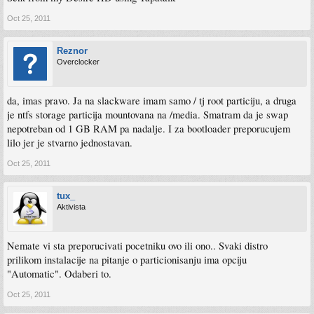
Oct 25, 2011
Reznor
Overclocker
da, imas pravo. Ja na slackware imam samo / tj root particiju, a druga
je ntfs storage particija mountovana na /media. Smatram da je swap
nepotreban od 1 GB RAM pa nadalje. I za bootloader preporucujem
lilo jer je stvarno jednostavan.
Oct 25, 2011
tux_
Aktivista
Nemate vi sta preporucivati pocetniku ovo ili ono.. Svaki distro
prilikom instalacije na pitanje o particionisanju ima opciju
"Automatic". Odaberi to.
Oct 25, 2011