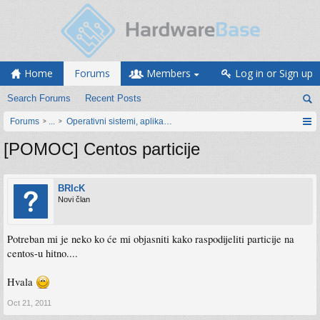
Home
Forums
Members
Log in or Sign up
Search Forums
Recent Posts
Forums
...
Operativni sistemi, aplikacije i programiranje
[POMOC] Centos particije
BRIcK
Novi član
Potreban mi je neko ko će mi objasniti kako raspodijeliti particije na
centos-u hitno....
Hvala
Oct 21, 2011