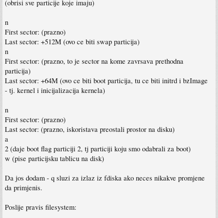
(obrisi sve particije koje imaju)
n
First sector: (prazno)
Last sector: +512M (ovo ce biti swap particija)
n
First sector: (prazno, to je sector na kome zavrsava prethodna
particija)
Last sector: +64M (ovo ce biti boot particija, tu ce biti initrd i bzImage
- tj. kernel i inicijalizacija kernela)
n
First sector: (prazno)
Last sector: (prazno, iskoristava preostali prostor na disku)
a
2 (daje boot flag particiji 2, tj particiji koju smo odabrali za boot)
w (pise particijsku tablicu na disk)
Da jos dodam - q sluzi za izlaz iz fdiska ako neces nikakve promjene
da primjenis.
Poslije pravis filesystem: