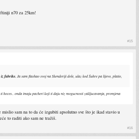
ftiniji n70 za 25km!
#15
iz fabrike.
Ja sam flashao svoj na Skenderiji dole, ulaz kod Šuhre pa lijevo, platio,
 ti hoces.. onda imaju pacheri koji ti daju niz mogucnosti zakljucavanja, promjena
mislio sam na to da će izgubiti apsolutno sve što je ikad stavio u
eće to raditi ako sam ne tražiš.
#16