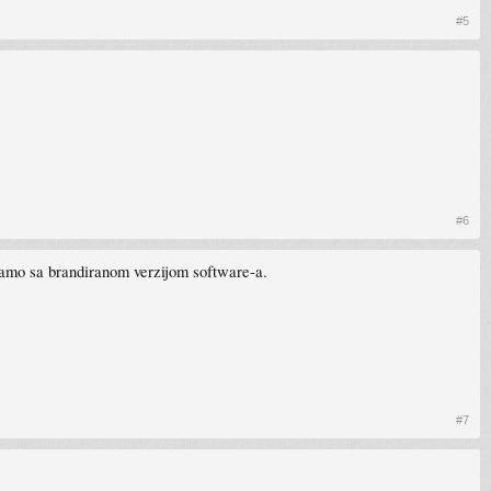
#5
#6
 samo sa brandiranom verzijom software-a.
#7