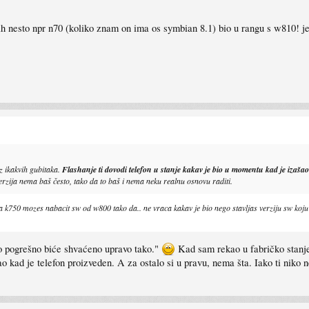
ih nesto npr n70 (koliko znam on ima os symbian 8.1) bio u rangu s w810! je
z ikakvih gubitaka.
Flashanje ti dovodi telefon u stanje kakav je bio u momentu kad je izašao 
rzija nema baš često, tako da to baš i nema neku realnu osnovu raditi.
a k750 mozes nabacit sw od w800 tako da.. ne vraca kakav je bio nego stavljas verziju sw koju
o pogrešno biće shvaćeno upravo tako."
Kad sam rekao u fabričko stanje 
ao kad je telefon proizveden. A za ostalo si u pravu, nema šta. Iako ti niko n