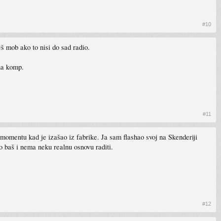
#10
š mob ako to nisi do sad radio.
na komp.
#11
u momentu kad je izašao iz fabrike. Ja sam flashao svoj na Skenderiji
o baš i nema neku realnu osnovu raditi.
#12