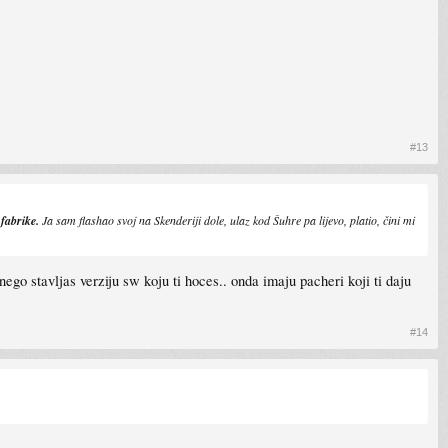
#13
 fabrike.
Ja sam flashao svoj na Skenderiji dole, ulaz kod Šuhre pa lijevo, platio, čini mi
go stavljas verziju sw koju ti hoces.. onda imaju pacheri koji ti daju
#14