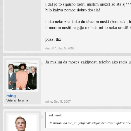
i dal je to sigurno radit, mislim mozel se sta sj**
bilo kakva pomoc dobro dosala!
i ako neko zna kako da ubacim naski (bosanski, hrv
il moram nositi negdje mob da mi to neko uradi! 
pozz, thx
daco87
,
Sep 5, 2007
Ja mislim da mozes zakljucati telefon ako radis up
ming
Veteran foruma
ming
,
Sep 5, 2007
sulu said:
Ja mislim da mozes zakljucati telefon ako radis update preko