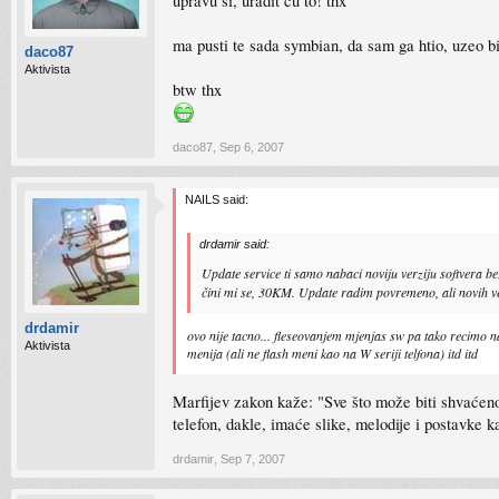
upravu si, uradit cu to! thx
ma pusti te sada symbian, da sam ga htio, uzeo b
daco87
Aktivista
btw thx
daco87
,
Sep 6, 2007
NAILS said:
drdamir said:
Update service ti samo nabaci noviju verziju softvera be
čini mi se, 30KM. Update radim povremeno, ali novih ve
drdamir
ovo nije tacno... fleseovanjem mjenjas sw pa tako recimo n
Aktivista
menija (ali ne flash meni kao na W seriji telfona) itd itd
Marfijev zakon kaže: "Sve što može biti shvaćen
telefon, dakle, imaće slike, melodije i postavke k
drdamir
,
Sep 7, 2007