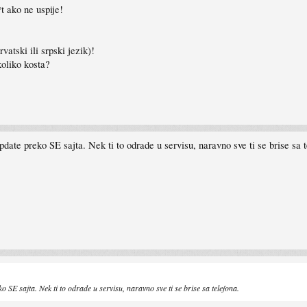
*t ako ne uspije!
atski ili srpski jezik)!
koliko kosta?
date preko SE sajta. Nek ti to odrade u servisu, naravno sve ti se brise sa t
 SE sajta. Nek ti to odrade u servisu, naravno sve ti se brise sa telefona.