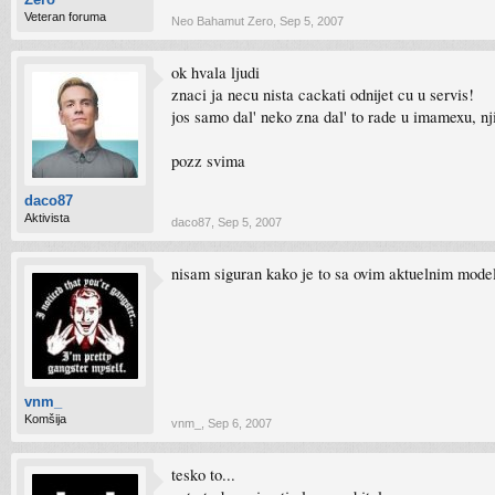
Veteran foruma
Neo Bahamut Zero
,
Sep 5, 2007
ok hvala ljudi
znaci ja necu nista cackati odnijet cu u servis!
jos samo dal' neko zna dal' to rade u imamexu, nj
pozz svima
daco87
Aktivista
daco87
,
Sep 5, 2007
nisam siguran kako je to sa ovim aktuelnim modeli
vnm_
Komšija
vnm_
,
Sep 6, 2007
tesko to...