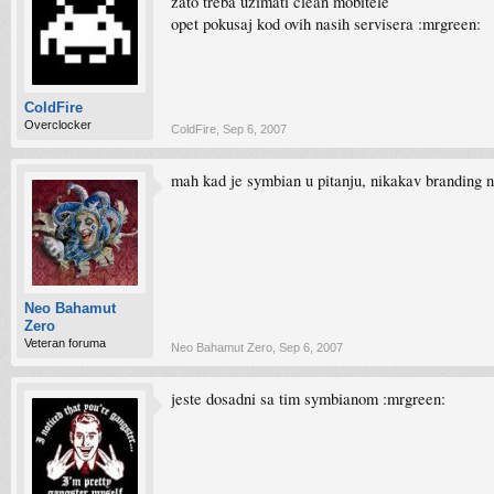
zato treba uzimati clean mobitele
opet pokusaj kod ovih nasih servisera :mrgreen:
ColdFire
Overclocker
ColdFire
,
Sep 6, 2007
mah kad je symbian u pitanju, nikakav branding ne
Neo Bahamut
Zero
Veteran foruma
Neo Bahamut Zero
,
Sep 6, 2007
jeste dosadni sa tim symbianom :mrgreen: