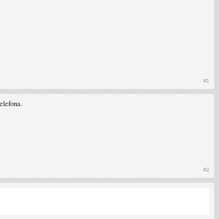
#1
elefona.
#2