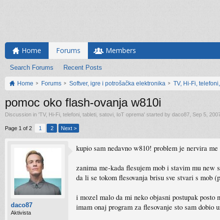
Home
Forums
Members
Search Forums
Recent Posts
Home
Forums
Softver, igre i potrošačka elektronika
TV, Hi-Fi, telefoni
pomoc oko flash-ovanja w810i
Discussion in '
TV, Hi-Fi, telefoni, tableti, satovi, IoT oprema
' started by
daco87
,
Sep 5, 200
Page 1 of 2
1
2
Next >
kupio sam nedavno w810! problem je nervira me s
zanima me-kada flesujem mob i stavim mu new soft
da li se tokom flesovanja brisu sve stvari s mob (p
i mozel malo da mi neko objasni postupak posto n
daco87
imam onaj program za flesovanje sto sam dobio u
Aktivista