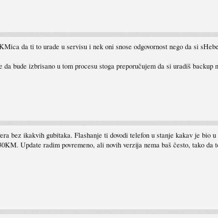
Mica da ti to urade u servisu i nek oni snose odgovornost nego da si sHebe
će da bude izbrisano u tom procesu stoga preporučujem da si uradiš backup 
era bez ikakvih gubitaka. Flashanje ti dovodi telefon u stanje kakav je bio 
e, 30KM. Update radim povremeno, ali novih verzija nema baš često, tako da t