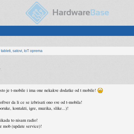
, tableti, satovi, IoT oprema
7
.
to je t-mobile i ima one nekakve dodatke od t mobile!
ver da li ce se izbrisati ono sve od t-mobila!
oruke, kontakti, igre, muzika, slike...)!
ikada to nisam radio!
z mob (update service)!