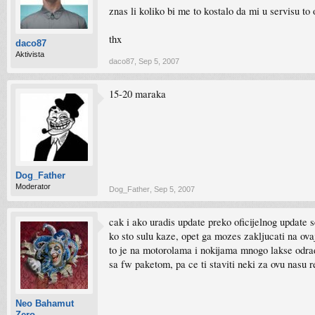
znas li koliko bi me to kostalo da mi u servisu to
thx
daco87
Aktivista
daco87
,
Sep 5, 2007
15-20 maraka
Dog_Father
Moderator
Dog_Father
,
Sep 5, 2007
cak i ako uradis update preko oficijelnog update se
ko sto sulu kaze, opet ga mozes zakljucati na ova
to je na motorolama i nokijama mnogo lakse odraditi
sa fw paketom, pa ce ti staviti neki za ovu nasu r
Neo Bahamut
Zero