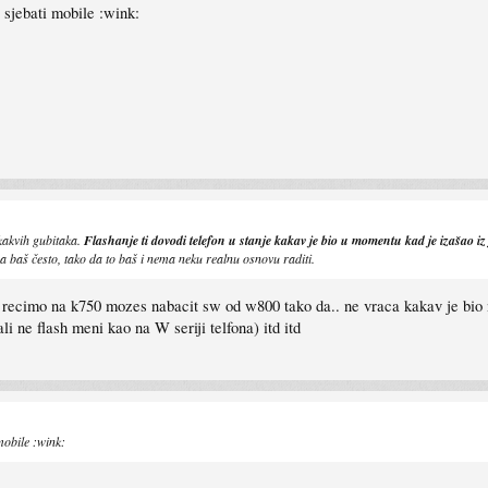
sjebati mobile :wink:
ikakvih gubitaka.
Flashanje ti dovodi telefon u stanje kakav je bio u momentu kad je izašao iz
baš često, tako da to baš i nema neku realnu osnovu raditi.
 recimo na k750 mozes nabacit sw od w800 tako da.. ne vraca kakav je bio ne
i ne flash meni kao na W seriji telfona) itd itd
obile :wink: