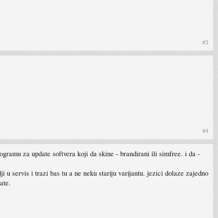
#3
#4
rogramu za update softvera koji da skine - brandirani ili simfree. i da -
i u servis i trazi bas tu a ne neku stariju varijantu. jezici dolaze zajedno
ate.