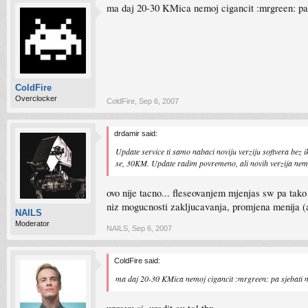
ma daj 20-30 KMica nemoj cigancit :mrgreen: pa 
ColdFire
Overclocker
ColdFire
,
Sep 6, 2007
drdamir said:
Update service ti samo nabaci noviju verziju softvera bez 
se, 30KM. Update radim povremeno, ali novih verzija nema 
ovo nije tacno... fleseovanjem mjenjas sw pa tako
niz mogucnosti zakljucavanja, promjena menija (al
NAILS
Moderator
NAILS
,
Sep 6, 2007
ColdFire said:
ma daj 20-30 KMica nemoj cigancit :mrgreen: pa sjebati m