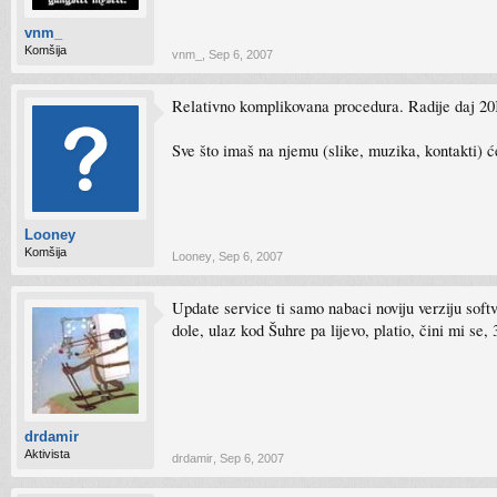
vnm_
Komšija
vnm_
,
Sep 6, 2007
Relativno komplikovana procedura. Radije daj 20K
Sve što imaš na njemu (slike, muzika, kontakti) 
Looney
Komšija
Looney
,
Sep 6, 2007
Update service ti samo nabaci noviju verziju softv
dole, ulaz kod Šuhre pa lijevo, platio, čini mi s
drdamir
Aktivista
drdamir
,
Sep 6, 2007