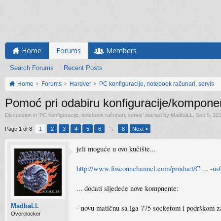
Home
Forums
Members
Search Forums
Recent Posts
Home
Forums
Hardver
PC konfiguracije, notebook računari, servis
Pomoć pri odabiru konfiguracije/kompone
Discussion in '
PC konfiguracije, notebook računari, servis
' started by
MadbaLL
,
Sep 5, 20
Page 1 of 8
1
2
3
4
5
6
→
8
Next >
jeli moguće u ovo kučište...
http://www.foxconnchannel.com/product/C ... -u
... dodati sljedeće nove kompnente:
MadbaLL
- novu matičnu sa lga 775 socketom i podrškom 
Overclocker