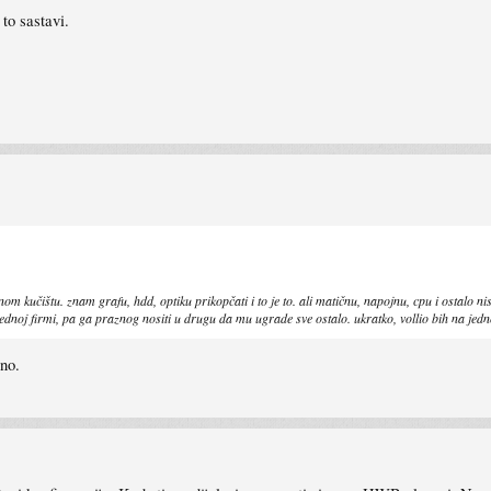
to sastavi.
om kučištu. znam grafu, hdd, optiku prikopčati i to je to. ali matičnu, napojnu, cpu i ostalo ni
jednoj firmi, pa ga praznog nositi u drugu da mu ugrade sve ostalo. ukratko, vollio bih na jed
no.