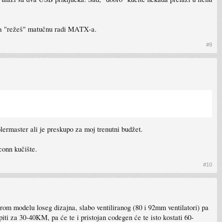
o da "režeš" matučnu radi MATX-a.
#9
lermaster ali je preskupo za moj trenutni budžet.
conn kučište.
#10
tarom modelu loseg dizajna, slabo ventiliranog (80 i 92mm ventilatori) pa
iti za 30-40KM, pa će te i pristojan codegen će te isto kostati 60-