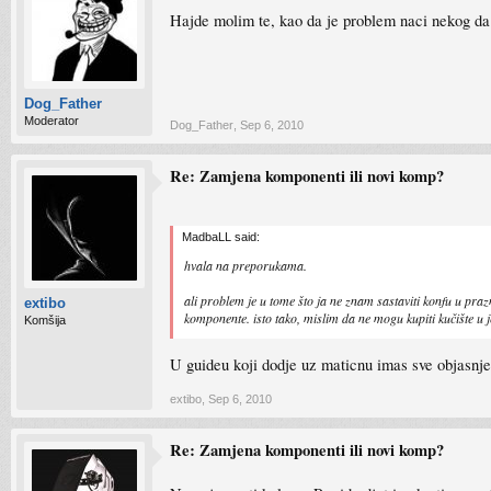
Hajde molim te, kao da je problem naci nekog da 
Dog_Father
Moderator
Dog_Father
,
Sep 6, 2010
Re: Zamjena komponenti ili novi komp?
MadbaLL said:
hvala na preporukama.
ali problem je u tome što ja ne znam sastaviti konfu u prazn
extibo
komponente. isto tako, mislim da ne mogu kupiti kučište u 
Komšija
U guideu koji dodje uz maticnu imas sve objasnje
extibo
,
Sep 6, 2010
Re: Zamjena komponenti ili novi komp?