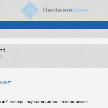
nti
10
.
s0000037
za ddr3 memoriju i integrisanom zvučnom i mrežnom karticom;