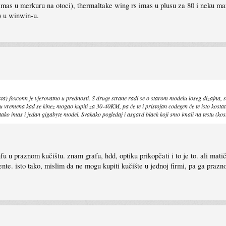
s u merkuru na otoci), thermaltake wing rs imas u plusu za 80 i neku mark
) u winwin-u.
ista) foxconn je vjerovatno u prednosti. S druge strane radi se o starom modelu loseg dizajna, sl
u vremena kad se kinez mogao kupiti za 30-40KM, pa će te i pristojan codegen će te isto kos
 tako imas i jedan gigabyte model. Svakako pogledaj i asgard black koji smo imali na testu (k
fu u praznom kučištu. znam grafu, hdd, optiku prikopčati i to je to. ali mati
nte. isto tako, mislim da ne mogu kupiti kučište u jednoj firmi, pa ga prazn