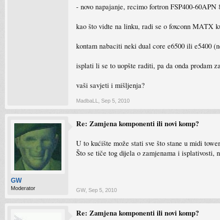
- novo napajanje, recimo fortron FSP400-60APN
kao što vidte na linku, radi se o foxconn MATX k
kontam nabaciti neki dual core e6500 ili e5400 (n
isplati li se to uopšte raditi, pa da onda prodam
vaši savjeti i mišljenja?
MadbaLL
,
Sep 5, 2010
Re: Zamjena komponenti ili novi komp?
U to kućište može stati sve što stane u midi towe
Što se tiče tog dijela o zamjenama i isplativosti, 
GW
Moderator
GW
,
Sep 5, 2010
Re: Zamjena komponenti ili novi komp?