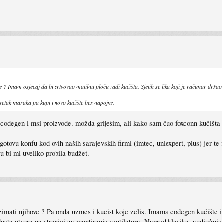
 Imam osjecaj da bi zrtvovao matilnu ploču radi kućišta. Sjetih se lika koji je računar držao 
setak maraka pa kupi i novo kućište bez napojne.
 codegen i msi proizvode. možda griješim, ali kako sam čuo foxconn kučišta s
otovu konfu kod ovih naših sarajevskih firmi (imtec, uniexpert, plus) jer te
u bi mi uveliko probila budžet.
 uzimati njihove ? Pa onda uzmes i kucist koje zelis. Imama codegen kućište
 dosta otvora na stranici za montiranje ventilatora. Napred klasika, audio/m