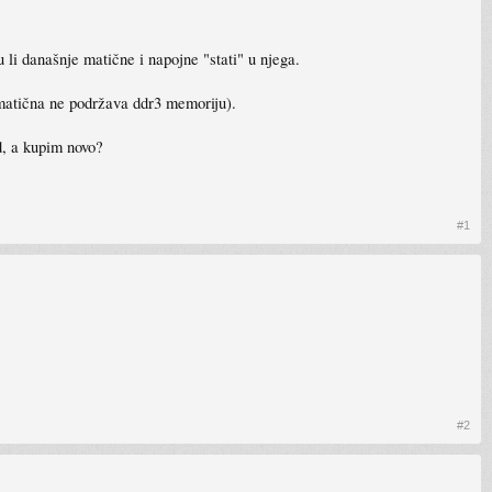
li današnje matične i napojne "stati" u njega.
a matična ne podržava ddr3 memoriju).
d, a kupim novo?
#1
#2