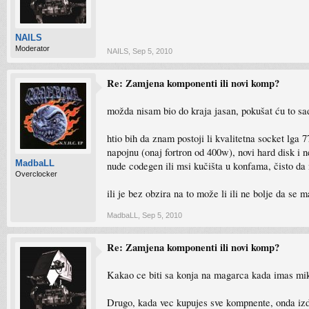
NAILS
Moderator
NAILS
,
Sep 5, 2010
Re: Zamjena komponenti ili novi komp?
možda nisam bio do kraja jasan, pokušat ću to sa
htio bih da znam postoji li kvalitetna socket lg
napojnu (onaj fortron od 400w), novi hard disk i
MadbaLL
nude codegen ili msi kučišta u konfama, čisto da
Overclocker
ili je bez obzira na to može li ili ne bolje da
MadbaLL
,
Sep 5, 2010
Re: Zamjena komponenti ili novi komp?
Kakao ce biti sa konja na magarca kada imas mikro
Drugo, kada vec kupujes sve kompnente, onda izd