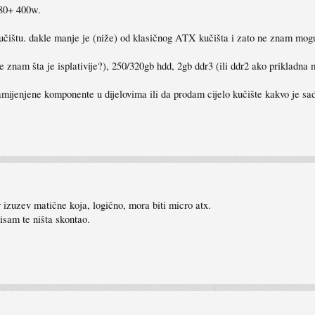
 80+ 400w.
učištu. dakle manje je (niže) od klasičnog ATX kučišta i zato ne znam mogu 
e znam šta je isplativije?), 250/320gb hdd, 2gb ddr3 (ili ddr2 ako prikladn
 zamijenjene komponente u dijelovima ili da prodam cijelo kučište kakvo je sa
r izuzev matične koja, logično, mora biti micro atx.
nisam te ništa skontao.