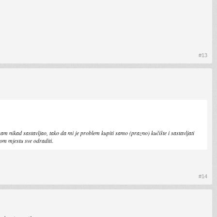
#13
sam nikad sastavljao, tako da mi je problem kupiti samo (prazno) kučište i sastavljati
nom mjestu sve odraditi.
#14