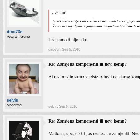
GW said:
U to kućište može stati sve što stane u midi tower izuzev ma
Što se tiče tog dijela o zamjenama i isplativosti,
nisam te n
dino73n
Veteran foruma
I ne samo ti,nije niko.
dino73n
,
Sep 5, 2010
Re: Zamjena komponenti ili novi komp?
Ako si mislio samo kuciste ostavit od starog komp
selvin
Moderator
selvin
,
Sep 5, 2010
Re: Zamjena komponenti ili novi komp?
Maticnu, cpu, disk i jos nesto.. ce zamjeniti. Nec