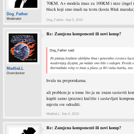
70KM. A+ modela imas za 100KM i nize (ingel ima
black koji smo imali na testu (kosta 80ak maraka
Dog_Father
Moderator
Dog_Father
,
Sep 5, 2010
Re: Zamjena komponenti ili novi komp?
Dog_Father said:
Po pitanju kvalitete (debljine lima i generalno cvrstoce kuc
modernijeg dizajna, pa makar ono bilo i codegen. Prosla s
thermaltake wing rs imas u plusu za 80 i neku marku, isto
MadbaLL
Overclocker
hvala na preporukama.
ali problem je u tome što ja ne znam sastaviti kon
kupiti samo (prazno) kučište i sastavljati kompone
mjestu sve odraditi.
MadbaLL
,
Sep 6, 2010
Re: Zamjena komponenti ili novi komp?