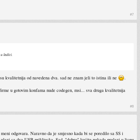
#7
u ladici.
u kvalitetnija od navedena dva. sad ne znam jeli to istina ili ne
.
 firme u gotovim konfama nude codegen, msi... sva druga kvalitetnija
#8
 i meni odgovara. Naravno da je smjesno kada bi se poredilo sa SS i
ic ulazi sa dva USB prikljucka. Sad, "dobro" kućite nekada prelazi u licnu