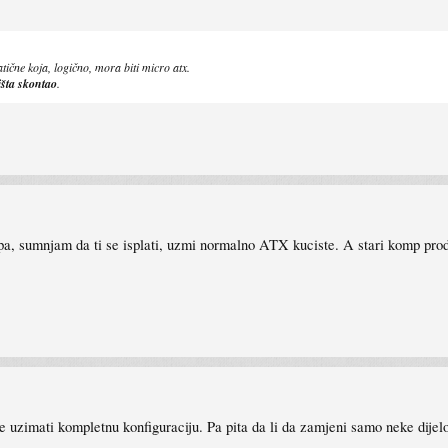
tične koja, logično, mora biti micro atx.
išta skontao
.
a, sumnjam da ti se isplati, uzmi normalno ATX kuciste. A stari komp prodaj
e uzimati kompletnu konfiguraciju. Pa pita da li da zamjeni samo neke dijelo