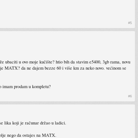
#5
že ubaciti u ovo moje kučište? htio bih da stavim e5400, 3gb rama, novu
jer je MATX? da ne dajem bezze 60 i više km za neko novo. većinom se
što imam prodam u kompletu?
#6
 lika koji je računar držao u ladici.
bolje nego da ostajes na MATX.