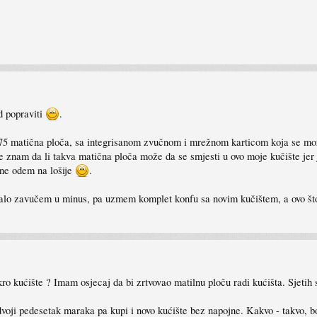
d popraviti
.
a 775 matična ploča, sa integrisanom zvučnom i mrežnom karticom koja se mo
 ne znam da li takva matična ploča može da se smjesti u ovo moje kučište 
 ne odem na lošije
.
 se malo zavučem u minus, pa uzmem komplet konfu sa novim kučištem, a ovo 
 kućište ? Imam osjecaj da bi zrtvovao matilnu ploču radi kućišta. Sjetih se
voji pedesetak maraka pa kupi i novo kućište bez napojne. Kakvo - takvo, 