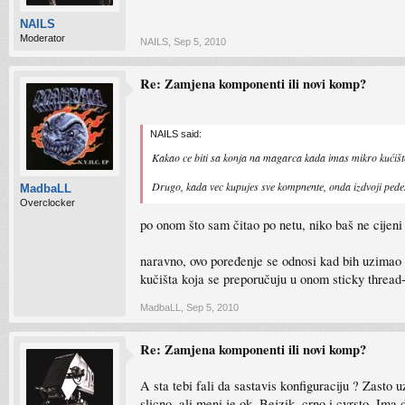
NAILS
Moderator
NAILS
,
Sep 5, 2010
Re: Zamjena komponenti ili novi komp?
NAILS said:
Kakao ce biti sa konja na magarca kada imas mikro kućište ?
Drugo, kada vec kupujes sve kompnente, onda izdvoji pede
MadbaLL
Overclocker
po onom što sam čitao po netu, niko baš ne cijeni
naravno, ovo poređenje se odnosi kad bih uzimao g
kučišta koja se preporučuju u onom sticky thread-
MadbaLL
,
Sep 5, 2010
Re: Zamjena komponenti ili novi komp?
A sta tebi fali da sastavis konfiguraciju ? Zasto
slicno, ali meni je ok. Bejzik, crno i cvrsto. Ima