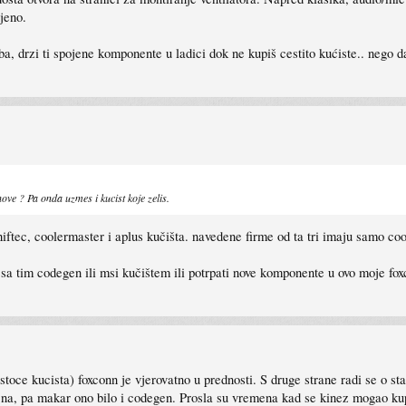
ljeno.
eba, drzi ti spojene komponente u ladici dok ne kupiš cestito kućiste.. neg
hove ? Pa onda uzmes i kucist koje zelis.
hiftec, coolermaster i aplus kučišta. navedene firme od ta tri imaju samo coo
fu sa tim codegen ili msi kučištem ili potrpati nove komponente u ovo moje fox
rstoce kucista) foxconn je vjerovatno u prednosti. S druge strane radi se o s
zajna, pa makar ono bilo i codegen. Prosla su vremena kad se kinez mogao kup