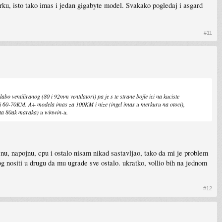
u, isto tako imas i jedan gigabyte model. Svakako pogledaj i asgard
#11
abo ventiliranog (80 i 92mm ventilatori) pa je s te strane bojle ici na kuciste
tati 60-70KM. A+ modela imas za 100KM i nize (ingel imas u merkuru na otoci),
osta 80ak maraka) u winwin-u.
čnu, napojnu, cpu i ostalo nisam nikad sastavljao, tako da mi je problem
og nositi u drugu da mu ugrade sve ostalo. ukratko, vollio bih na jednom
#12