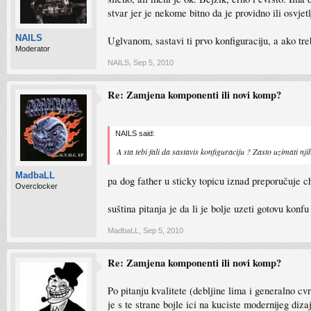
stvar jer je nekome bitno da je providno ili osvjet
NAILS
Uglvanom, sastavi ti prvo konfiguraciju, a ako tr
Moderator
NAILS
,
Sep 5, 2010
Re: Zamjena komponenti ili novi komp?
NAILS said:
A sta tebi fali da sastavis konfiguraciju ? Zasto uzimati nji
MadbaLL
pa dog father u sticky topicu iznad preporučuje c
Overclocker
suština pitanja je da li je bolje uzeti gotovu kon
MadbaLL
,
Sep 5, 2010
Re: Zamjena komponenti ili novi komp?
Po pitanju kvalitete (debljine lima i generalno cv
je s te strane bojle ici na kuciste modernijeg di