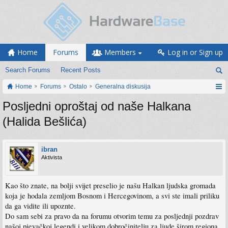
Home
Forums
Members
Log in or Sign up
Search Forums
Recent Posts
Home
Forums
Ostalo
Generalna diskusija
Posljedni oproštaj od naše Halkana
(Halida Bešlića)
ibran
Aktivista
Kao što znate, na bolji svijet preselio je našu Halkan ljudska gromada
koja je hodala zemljom Bosnom i Hercegovinom, a svi ste imali priliku
da ga vidite ili upoznte.
Do sam sebi za pravo da na forumu otvorim temu za posljednji pozdrav
našoj pjevačkoj legendi i velikom dobročinitelju za ljude širom regiona,