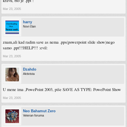
kravu, bio je .ppt !
Mar 23, 2005
harry
Novi član
znam,ali kad radim save as nema .pps(powerpoint slide show)nego
samo .ppt!!!HELP!!! :evil:
Mar 23, 2005
Dzahdo
Aktivista
U mene ima ,PowePoint 2003, piše SAVE AS TYPE: PowePoint Show
Mar 23, 2005
Neo Bahamut Zero
Veteran foruma