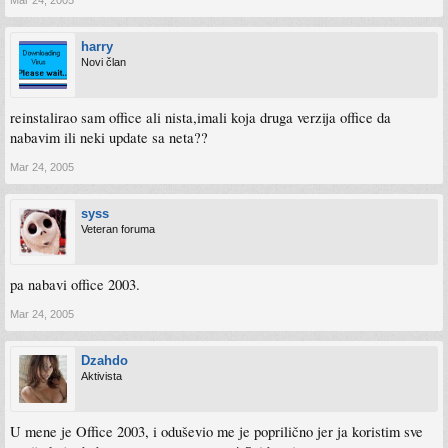
harry
Novi član
reinstalirao sam office ali nista,imali koja druga verzija office da
nabavim ili neki update sa neta??
Mar 24, 2005
syss
Veteran foruma
pa nabavi office 2003.
Mar 24, 2005
Dzahdo
Aktivista
U mene je Office 2003, i oduševio me je poprilično jer ja koristim sve