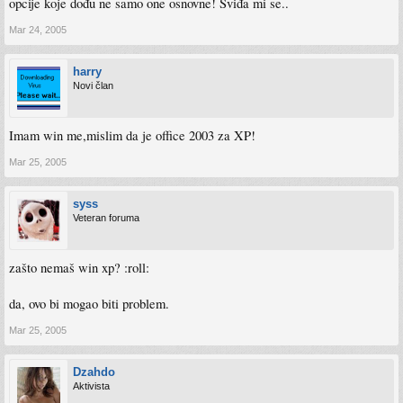
opcije koje dođu ne samo one osnovne! Sviđa mi se..
Mar 24, 2005
harry
Novi član
Imam win me,mislim da je office 2003 za XP!
Mar 25, 2005
syss
Veteran foruma
zašto nemaš win xp? :roll:
da, ovo bi mogao biti problem.
Mar 25, 2005
Dzahdo
Aktivista