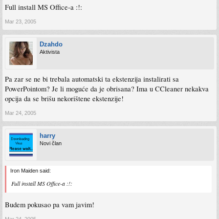
Full install MS Office-a :!:
Mar 23, 2005
Dzahdo
Aktivista
Pa zar se ne bi trebala automatski ta ekstenzija instalirati sa
PowerPointom? Je li moguće da je obrisana? Ima u CCleaner nekakva
opcija da se brišu nekorištene ekstenzije!
Mar 24, 2005
harry
Novi član
Iron Maiden said:
Full install MS Office-a :!:
Budem pokusao pa vam javim!
Mar 24, 2005