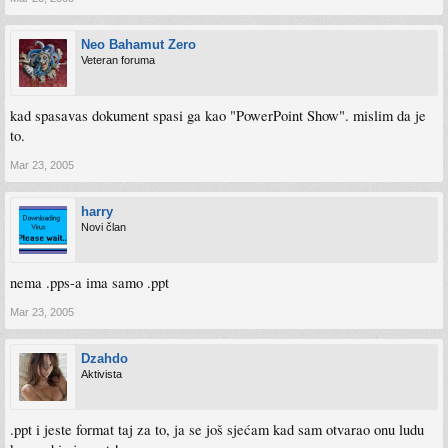
Neo Bahamut Zero
Veteran foruma
kad spasavas dokument spasi ga kao "PowerPoint Show". mislim da je
to.
Mar 23, 2005
harry
Novi član
nema .pps-a ima samo .ppt
Mar 23, 2005
Dzahdo
Aktivista
.ppt i jeste format taj za to, ja se još sjećam kad sam otvarao onu ludu