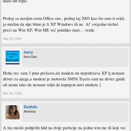
malo off-topic
Probaj sa novijim ovim Office-om , probaj taj 2003 kao što smo ti rekli,
ja mislim da nije bitno je li XP Windows ili ne. Al' svejedno trebaš
preći na Win XP, Win ME već polahko stari... :wink:
Mar 25, 2005
harry
Novi član
Hehe,vec sam 3 puta prelazio,ali modem mi nepodrzava XP tj.nemam
driver za njega,a modem je motorola SM56.Trazio sam na driver guide
ali nema tako da nemam volju da kupujem novi modem :|
Mar 26, 2005
Dzahdo
Aktivista
A šta misliš podijeliti hdd na dvije particije na jednu win me ili koji već