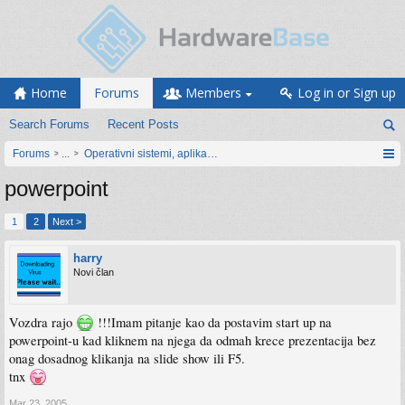
Home
Forums
Members
Log in or Sign up
Search Forums
Recent Posts
Forums
...
Operativni sistemi, aplikacije i programiranje
powerpoint
1
2
Next >
harry
Novi član
Vozdra rajo
!!!Imam pitanje kao da postavim start up na
powerpoint-u kad kliknem na njega da odmah krece prezentacija bez
onag dosadnog klikanja na slide show ili F5.
tnx
Mar 23, 2005