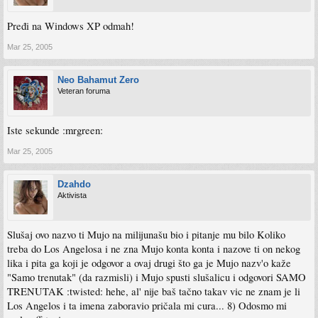
Pređi na Windows XP odmah!
Mar 25, 2005
Neo Bahamut Zero
Veteran foruma
Iste sekunde :mrgreen:
Mar 25, 2005
Dzahdo
Aktivista
Slušaj ovo nazvo ti Mujo na milijunašu bio i pitanje mu bilo Koliko
treba do Los Angelosa i ne zna Mujo konta konta i nazove ti on nekog
lika i pita ga koji je odgovor a ovaj drugi što ga je Mujo nazv'o kaže
"Samo trenutak" (da razmisli) i Mujo spusti slušalicu i odgovori SAMO
TRENUTAK :twisted: hehe, al' nije baš tačno takav vic ne znam je li
Los Angelos i ta imena zaboravio pričala mi cura... 8) Odosmo mi