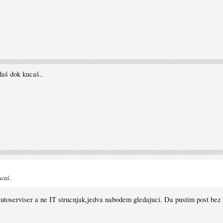
daš dok kucaš..
ucaš..
toserviser a ne IT strucnjak,jedva nabodem gledajuci. Da pustim post bez 