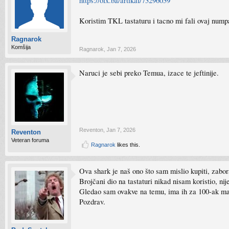
https://olx.ba/artikal/73296039
Koristim TKL tastaturu i tacno mi fali ovaj nump
Ragnarok
Komšija
Ragnarok
,
Jan 7, 2026
Naruci je sebi preko Temua, izace te jeftinije.
Reventon
,
Jan 7, 2026
Reventon
Veteran foruma
Ragnarok
likes this.
Ova shark je naš ono što sam mislio kupiti, zabor
Brojčani dio na tastaturi nikad nisam koristio, ni
Gledao sam ovakve na temu, ima ih za 100-ak m
Pozdrav.