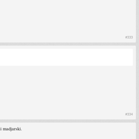
#333
#334
li madjarski.