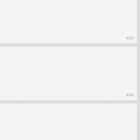
#324
#325