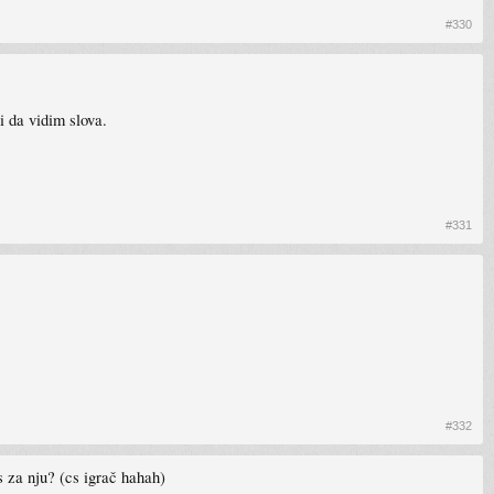
#330
i da vidim slova.
#331
#332
 za nju? (cs igrač hahah)