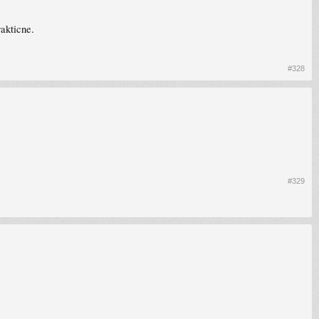
akticne.
#328
#329