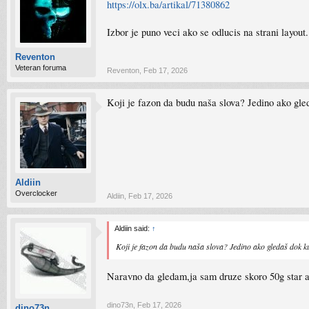
https://olx.ba/artikal/71380862
Izbor je puno veci ako se odlucis na strani layout.
Reventon
Veteran foruma
Reventon
,
Feb 17, 2026
Koji je fazon da budu naša slova? Jedino ako gle
Aldiin
Overclocker
Aldiin
,
Feb 17, 2026
Aldiin said:
↑
Koji je fazon da budu naša slova? Jedino ako gledaš dok k
Naravno da gledam,ja sam druze skoro 50g star au
dino73n
,
Feb 17, 2026
dino73n