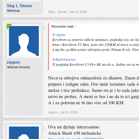
Stig L Stoner
Aktivista
Stig L Stoner
,
Jan 6, 2026
Reventon said:
↑
@zippoo
Keychron su stvarno odlicne tastature, pogledaj ovu sto Sti
Imas i Keychron V5 Max, jeste oko 250KM al neces se poka
A taj dio za dlan uzmes odvojeno preko Temua ili olx. Nisu
@BodySnatcher
zippoo
Ti pogledaj Keychron C3 Pro 8K na olx-u. Jedino sto su ma
Veteran foruma
Necu ta odvojiva odmaralista za dlanove. Znam da 
potpora i izdigne saku. Ove male tastature sada s
mekse i tise prekidace. Samo sto je i to sada jak
uzivo ne probas. A meni se bas i ne da to ici ganj
A i za polovnu ne bi dao vise od 100 KM.
zippoo
,
Jan 6, 2026
Ova mi djeluje interesantno.
Attack Shark x98 mehanicka