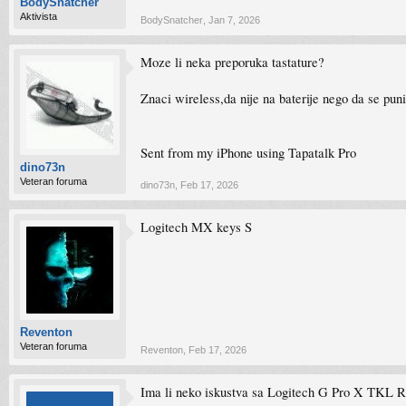
BodySnatcher
Aktivista
BodySnatcher
,
Jan 7, 2026
Moze li neka preporuka tastature?
Znaci wireless,da nije na baterije nego da se pun
Sent from my iPhone using Tapatalk Pro
dino73n
Veteran foruma
dino73n
,
Feb 17, 2026
Logitech MX keys S
Reventon
Veteran foruma
Reventon
,
Feb 17, 2026
Ima li neko iskustva sa Logitech G Pro X TKL RA