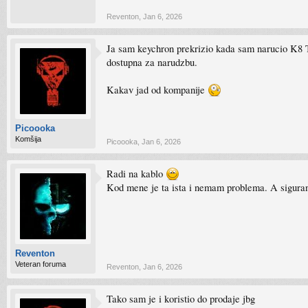
Reventon
,
Jan 6, 2026
Ja sam keychron prekrizio kada sam narucio K8 TK
dostupna za narudzbu.
Kakav jad od kompanije
Picoooka
Komšija
Picoooka
,
Jan 6, 2026
Radi na kablo
Kod mene je ta ista i nemam problema. A sigura
Reventon
Veteran foruma
Reventon
,
Jan 6, 2026
Tako sam je i koristio do prodaje jbg