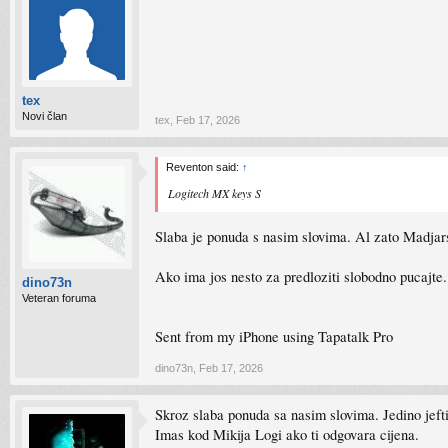
tex
Novi član
tex
,
Feb 17, 2026
Reventon said:
↑
Logitech MX keys S
Slaba je ponuda s nasim slovima. Al zato Madjars
Ako ima jos nesto za predloziti slobodno pucajte.
dino73n
Veteran foruma
Sent from my iPhone using Tapatalk Pro
dino73n
,
Feb 17, 2026
Skroz slaba ponuda sa nasim slovima. Jedino jeftin
Imas kod Mikija Logi ako ti odgovara cijena.