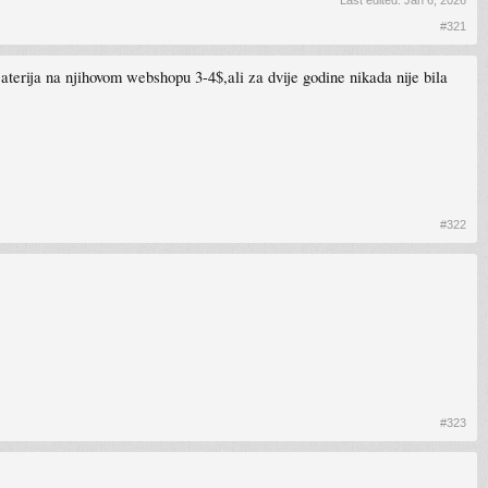
Last edited:
Jan 6, 2026
#321
erija na njihovom webshopu 3-4$,ali za dvije godine nikada nije bila
#322
#323