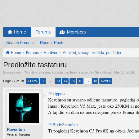
Home
Forums
Members
Search Forums
Recent Posts
Home
Forums
Hardver
Monitori, storage, kućišta, periferija
Predložite tastaturu
Discussion in '
Monitori, storage, kućišta, periferija
' started by
Stihoklepac
,
Mar 17, 2014
.
Page 17 of 18
< Prev
1
←
13
14
15
16
17
18
Next >
@zippoo
Keychron su stvarno odlicne tastature, pogledaj ov
Imas i Keychron V5 Max, jeste oko 250KM al nec
A taj dio za dlan uzmes odvojeno preko Temua ili
@BodySnatcher
Reventon
Ti pogledaj Keychron C3 Pro 8K na olx-u. Jedino 
Veteran foruma