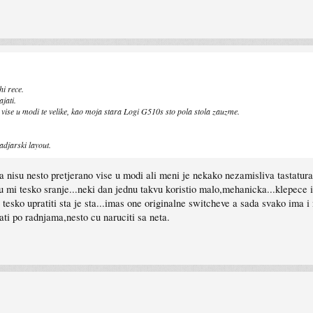
hi rece.
jati.
 vise u modi te velike, kao moja stara Logi G510s sto pola stola zauzme.
djarski layout.
nisu nesto pretjerano vise u modi ali meni je nekako nezamisliva tastatura 
u mi tesko sranje...neki dan jednu takvu koristio malo,mehanicka...klepece i 
o tesko upratiti sta je sta...imas one originalne switcheve a sada svako ima
ati po radnjama,nesto cu naruciti sa neta.