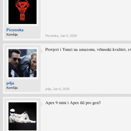
Picoooka
Komšija
Picoooka
,
Jan 6, 2026
Provjeri i Yunzi na amazonu, vrhusnki kvalitet, z
p4ja
Komšija
p4ja
,
Jan 6, 2026
Apex 9 mini i Apex tkl pro gen3