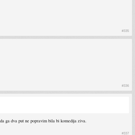
#335
#336
da ga dva put ne popravim bila bi komedija ziva.
#337