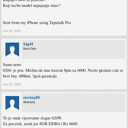
Koji tacbo model napajanja imas?
Sent from my iPhone using Tapatalk Pro
Jun 10, 2025
Stg44
Novi član
Samo novo.
620w je psu. Mislim da ima trazeni 8pin za 6600. Nesto gledam cini se
best buy, 480km, 3god garancija
Jun 10, 2025
mickey84
Aktivista
To je onda vjerovatno Argus 620W.
Za pocetak, uzmi jos 8GB DDR4 i Rx 6600.