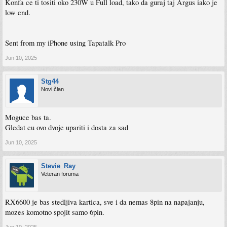
Konfa ce ti tositi oko 230W u Full load, tako da guraj taj Argus iako je
low end.
Sent from my iPhone using Tapatalk Pro
Jun 10, 2025
Stg44
Novi član
Moguce bas ta.
Gledat cu ovo dvoje upariti i dosta za sad
Jun 10, 2025
Stevie_Ray
Veteran foruma
RX6600 je bas stedljiva kartica, sve i da nemas 8pin na napajanju,
mozes komotno spojit samo 6pin.