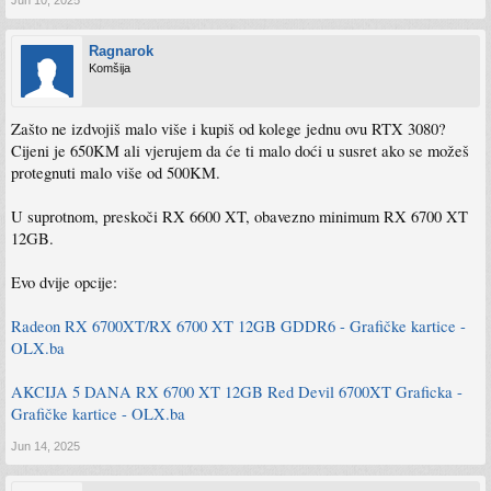
Jun 10, 2025
Ragnarok
Komšija
Zašto ne izdvojiš malo više i kupiš od kolege jednu ovu RTX 3080?
Cijeni je 650KM ali vjerujem da će ti malo doći u susret ako se možeš
protegnuti malo više od 500KM.
U suprotnom, preskoči RX 6600 XT, obavezno minimum RX 6700 XT
12GB.
Evo dvije opcije:
Radeon RX 6700XT/RX 6700 XT 12GB GDDR6 - Grafičke kartice -
OLX.ba
AKCIJA 5 DANA RX 6700 XT 12GB Red Devil 6700XT Graficka -
Grafičke kartice - OLX.ba
Jun 14, 2025