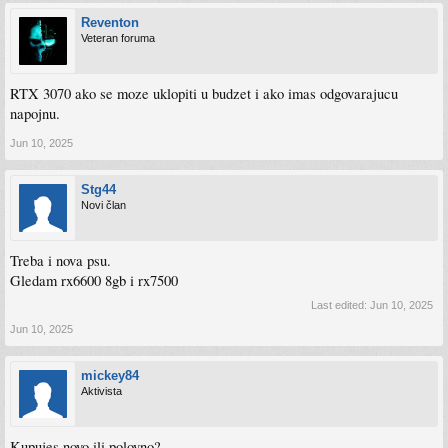
Reventon
Veteran foruma
RTX 3070 ako se moze uklopiti u budzet i ako imas odgovarajucu
napojnu.
Jun 10, 2025
Stg44
Novi član
Treba i nova psu.
Gledam rx6600 8gb i rx7500
Last edited:
Jun 10, 2025
Jun 10, 2025
mickey84
Aktivista
Kupujes novo ili polovno?