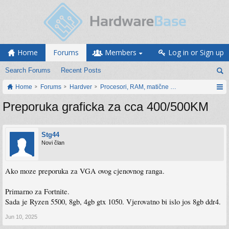
Home
Forums
Members
Log in or Sign up
Search Forums
Recent Posts
Home
Forums
Hardver
Procesori, RAM, matične ploče i grafičke karti
Preporuka graficka za cca 400/500KM
Stg44
Novi član
Ako moze preporuka za VGA ovog cjenovnog ranga.
Primarno za Fortnite.
Sada je Ryzen 5500, 8gb, 4gb gtx 1050. Vjerovatno bi islo jos 8gb ddr4.
Jun 10, 2025