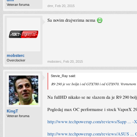
Veteran foruma
dmr
,
Feb 20, 2015
Sa novim drajverima nema
mobsterc
Overclocker
mobsterc
,
Feb 20, 2015
Stevie_Ray said:
R9 290 je vec bolja i od GTX780 i od GTX970. Vremenom ce
Na fullHD nikako se ne slazem da je R9 290 bol
Pogledaj max OC performanse i stock VaporX 290
KingT
Veteran foruma
http://www.techpowerup.com/reviews/Sapp ... -X
http://www.techpowerup.com/reviews/ASUS ... 