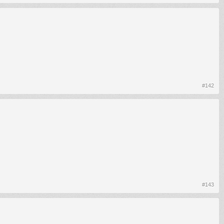
#142
#143