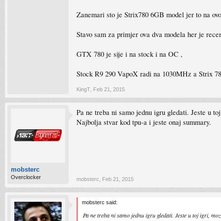
Zanemari sto je Strix780 6GB model jer to na ov
Stavo sam za primjer ova dva modela her je recenz
GTX 780 je sije i na stock i na OC ,
Stock R9 290 VapoX radi na 1030MHz a Strix 780
KingT
,
Feb 21, 2015
Pa ne treba ni samo jednu igru gledati. Jeste u to
Najbolja stvar kod tpu-a i jeste onaj summary.
mobsterc
Overclocker
mobsterc
,
Feb 21, 2015
mobsterc said:
Pa ne treba ni samo jednu igru gledati. Jeste u toj igri, mo