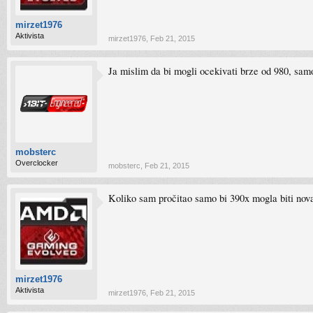
mirzet1976
Aktivista
mirzet1976
,
Feb 21, 2015
Ja mislim da bi mogli ocekivati brze od 980, samo 
mobsterc
Overclocker
mobsterc
,
Feb 21, 2015
Koliko sam pročitao samo bi 390x mogla biti nova 
mirzet1976
Aktivista
mirzet1976
,
Feb 21, 2015