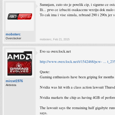
Sumnjam, zato sto je povelik cip, i sigurno ce ost
Ili... prvo ce izbaciti osakacenu verziju dok mal
To cak ima i vise simsla, rebrand 290 i 290x jer 
mobsterc
Overclocker
mobsterc
,
Feb 21, 2015
Evo sa overclock.net
http://www.overclock.net/t/1542468/pcw- ... t_2
Quote:
Gaming enthusiasts have been griping for months 
mirzet1976
Aktivista
Nvidia was hit with a class action lawsuit Thurs
Nvidia markets the chip as having 4GB of perfor
The lawsuit says the remaining half gigabyte runs
says.