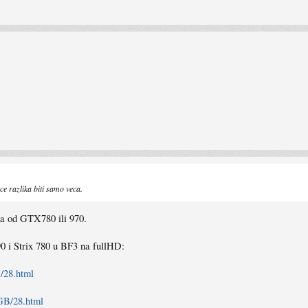
 razlika biti samo veca.
ja od GTX780 ili 970.
 i Strix 780 u BF3 na fullHD:
/28.html
GB/28.html