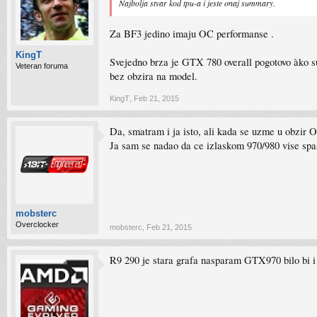
Najbolja stvar kod tpu-a i jeste onaj summary.
Za BF3 jedino imaju OC performanse .
KingT
Svejedno brza je GTX 780 overall pogotovo àko s
Veteran foruma
bez obzira na model.
KingT
,
Feb 21, 2015
Da, smatram i ja isto, ali kada se uzme u obzir O
Ja sam se nadao da ce izlaskom 970/980 vise spasti
mobsterc
Overclocker
mobsterc
,
Feb 21, 2015
R9 290 je stara grafa nasparam GTX970 bilo bi i 