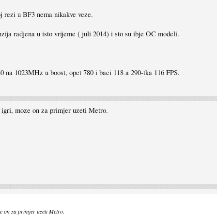
oj rezi u BF3 nema nikakve veze.
ija radjena u isto vrijeme ( juli 2014) i sto su ibje OC modeli.
 na 1023MHz u boost, opet 780 i baci 118 a 290-tka 116 FPS.
j igri, moze on za primjer uzeti Metro.
ze on za primjer uzeti Metro.