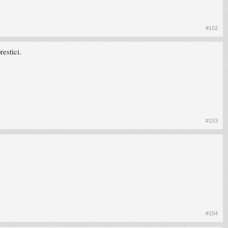
#152
restici.
#153
#154