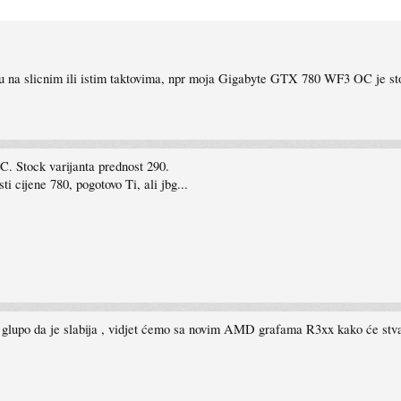
u na slicnim ili istim taktovima, npr moja Gigabyte GTX 780 WF3 OC je st
C. Stock varijanta prednost 290.
 cijene 780, pogotovo Ti, ali jbg...
glupo da je slabija , vidjet ćemo sa novim AMD grafama R3xx kako će stvar