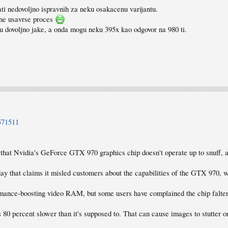
ati nedovoljno ispravnih za neku osakacenu varijantu.
o ne usavrse proces
su dovoljno jake, a onda mogu neku 395x kao odgovor na 980 ti.
3571511
that Nvidia's GeForce GTX 970 graphics chip doesn't operate up to snuff, 
day that claims it misled customers about the capabilities of the GTX 970,
mance-boosting video RAM, but some users have complained the chip falters 
 80 percent slower than it's supposed to. That can cause images to stutter o