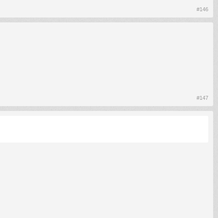
#146
#147