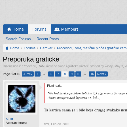
Home
Forums
Members
Search Forums
Recent Posts
Home
Forums
Hardver
Procesori, RAM, matične ploče i grafičke kart
Preporuka graficke
Discussion in '
Procesori, RAM, matične ploče i grafičke kartice
' started by
windy
,
May 3, 2
Page 8 of 16
< Prev
1
←
6
7
8
9
10
→
16
Next >
Pionir said:
Nije kod kartice problem kolicine 3,5 gige memorije, nego 
(imam namjeru aBd kupovati 4K lcd...)
Ta kartica sama (a i bilo koja druga) svakako ne
dmr
Veteran foruma
dmr
,
Feb 20, 2015