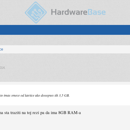
ice
014
.
sto imas smece od kartice ako dosegnes tih 3,5 GB.
ma sta traziti na toj rezi pa da ima 8GB RAM-a