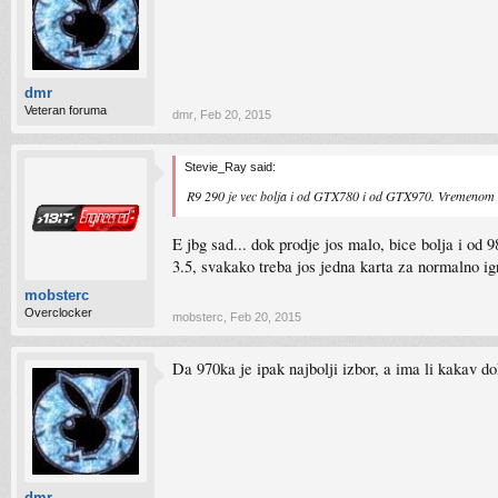
dmr
Veteran foruma
dmr
,
Feb 20, 2015
Stevie_Ray said:
R9 290 je vec bolja i od GTX780 i od GTX970. Vremenom ce
E jbg sad... dok prodje jos malo, bice bolja i od 
3.5, svakako treba jos jedna karta za normalno ig
mobsterc
Overclocker
mobsterc
,
Feb 20, 2015
Da 970ka je ipak najbolji izbor, a ima li kakav 
dmr