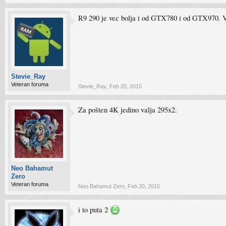
R9 290 je vec bolja i od GTX780 i od GTX970. V
Stevie_Ray
Veteran foruma
Stevie_Ray
,
Feb 20, 2015
Za pošten 4K jedino valja 295x2.
Neo Bahamut
Zero
Veteran foruma
Neo Bahamut Zero
,
Feb 20, 2015
i to puta 2