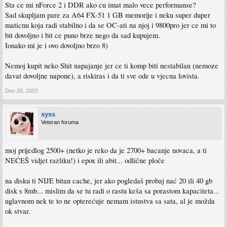
Sta ce mi nForce 2 i DDR ako cu imat malo vece performanse?
Sad skupljam pare za A64 FX-51 1 GB memorije i neku super duper
maticnu koja radi stabilno i da se OC-ati na njoj i 9800pro jer ce mi to
bit dovoljno i bit ce puno brze nego da sad kupujem.
Ionako mi je i ovo dovoljno brzo 8)
Nemoj kupit neko Shit napajanje jer ce ti komp biti nestabilan (nemoze
davat dovoljne napone), a riskiras i da ti sve ode u vjecna lovista.
Dec 20, 2003
syss
Veteran foruma
moj prijedlog 2500+ (netko je reko da je 2700+ bacanje novaca, a ti
NEĆEŠ vidjet razliku!) i epox ili abit... odlične ploče
na disku ti NIJE bitan cache, jer ako pogledaš probaj nać 20 ili 40 gb
disk s 8mb... mislim da se tu radi o rastu keša sa porastom kapaciteta...
uglavnom nek te to ne opterećuje nemam istustva sa sata, al je možda
ok stvar.