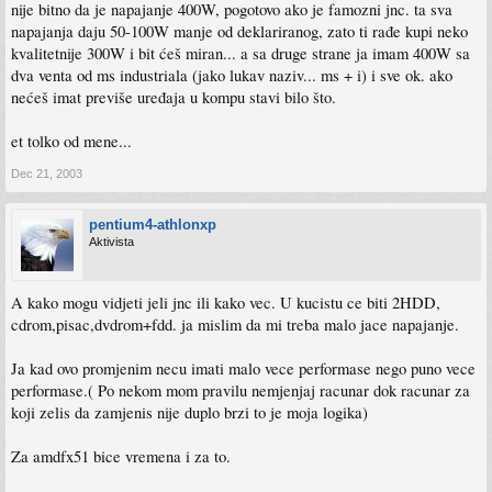
nije bitno da je napajanje 400W, pogotovo ako je famozni jnc. ta sva
napajanja daju 50-100W manje od deklariranog, zato ti rađe kupi neko
kvalitetnije 300W i bit ćeš miran... a sa druge strane ja imam 400W sa
dva venta od ms industriala (jako lukav naziv... ms + i) i sve ok. ako
nećeš imat previše uređaja u kompu stavi bilo što.
et tolko od mene...
Dec 21, 2003
pentium4-athlonxp
Aktivista
A kako mogu vidjeti jeli jnc ili kako vec. U kucistu ce biti 2HDD,
cdrom,pisac,dvdrom+fdd. ja mislim da mi treba malo jace napajanje.
Ja kad ovo promjenim necu imati malo vece performase nego puno vece
performase.( Po nekom mom pravilu nemjenjaj racunar dok racunar za
koji zelis da zamjenis nije duplo brzi to je moja logika)
Za amdfx51 bice vremena i za to.