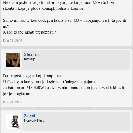
Neznam jeste li vidjeli link u mojoj prosloj poruci. Mozete li vi
skontati koja je ploca komapktibilna a koja ne.
Samo mi recite kod codegen kucista sa 400w napajanjem jeli tu jnc ili
ne?
Kako to jnc mogu prepoznati?
Dec 21, 2003
Shenron
Komšija
Daj napisi u sighu koji komp imas.
U Codegen kucistima je logicno i Codegen napajanje.
Ja isto imam MS 450W sa dva venta i morao sam jedan vent iskljucit
jer je preglasan.
Dec 21, 2003
Zeleni
Network Ninja