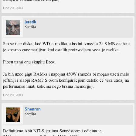
Dec 20, 2003
jeretik
Komšija
Sto se tice diska, kod WD-a razlika u brzini izmedju 2 i 8 MB cache-a
je stvarno zanemarljiva; kod ostalih proizvodjaca veca je razlika.
Plocu uzmi onu skuplju Epox.
Ja bih uzeo gigu RAM-a i napojnu 450W (mozda bi mogao uzeti malo
jeftiniji i slabiji RAM? S ovom konfiguracijom daleko ce veci uticaj na
performanse imati kolicina nego brzina memorije).
Dec 20, 2003
Shenron
Komšija
Definitivno Abit Nf7-S jer ima Soundstorm i odlcina je.