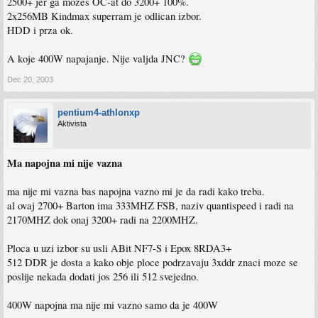
2500+ jer ga mozes OC-at do 3200+ 100%.
2x256MB Kindmax superram je odlican izbor.
HDD i prza ok.
A koje 400W napajanje. Nije valjda JNC?
Dec 20, 2003
pentium4-athlonxp
Aktivista
Ma napojna mi nije vazna
ma nije mi vazna bas napojna vazno mi je da radi kako treba.
al ovaj 2700+ Barton ima 333MHZ FSB, naziv quantispeed i radi na
2170MHZ dok onaj 3200+ radi na 2200MHZ.
Ploca u uzi izbor su usli ABit NF7-S i Epox 8RDA3+
512 DDR je dosta a kako obje ploce podrzavaju 3xddr znaci moze se
poslije nekada dodati jos 256 ili 512 svejedno.
400W napojna ma nije mi vazno samo da je 400W