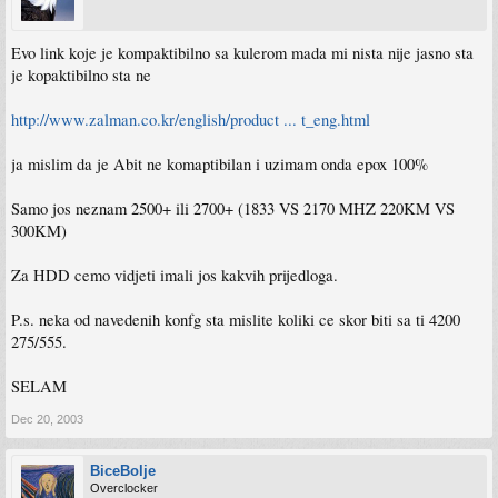
Evo link koje je kompaktibilno sa kulerom mada mi nista nije jasno sta
je kopaktibilno sta ne
http://www.zalman.co.kr/english/product ... t_eng.html
ja mislim da je Abit ne komaptibilan i uzimam onda epox 100%
Samo jos neznam 2500+ ili 2700+ (1833 VS 2170 MHZ 220KM VS
300KM)
Za HDD cemo vidjeti imali jos kakvih prijedloga.
P.s. neka od navedenih konfg sta mislite koliki ce skor biti sa ti 4200
275/555.
SELAM
Dec 20, 2003
BiceBolje
Overclocker