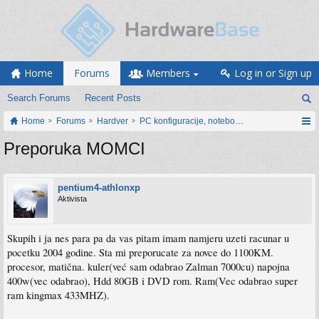
Home
Forums
Members
Log in or Sign up
Search Forums
Recent Posts
Home
Forums
Hardver
PC konfiguracije, notebook računari, servis
Preporuka MOMCI
pentium4-athlonxp
Aktivista
Skupih i ja nes para pa da vas pitam imam namjeru uzeti racunar u
pocetku 2004 godine. Sta mi preporucate za novce do 1100KM.
procesor, matična. kuler(već sam odabrao Zalman 7000cu) napojna
400w(vec odabrao), Hdd 80GB i DVD rom. Ram(Vec odabrao super
ram kingmax 433MHZ).