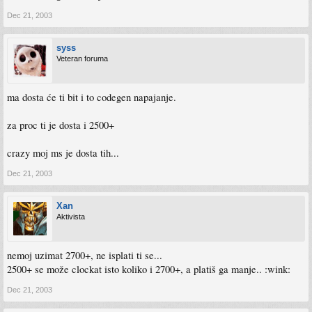
Dec 21, 2003
syss
Veteran foruma
ma dosta će ti bit i to codegen napajanje.
za proc ti je dosta i 2500+
crazy moj ms je dosta tih...
Dec 21, 2003
Xan
Aktivista
nemoj uzimat 2700+, ne isplati ti se...
2500+ se može clockat isto koliko i 2700+, a platiš ga manje.. :wink:
Dec 21, 2003