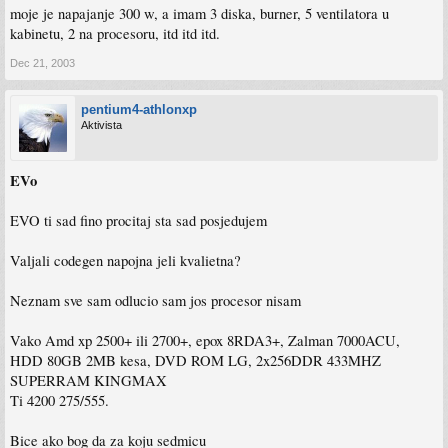
moje je napajanje 300 w, a imam 3 diska, burner, 5 ventilatora u
kabinetu, 2 na procesoru, itd itd itd.
Dec 21, 2003
pentium4-athlonxp
Aktivista
EVo
EVO ti sad fino procitaj sta sad posjedujem
Valjali codegen napojna jeli kvalietna?
Neznam sve sam odlucio sam jos procesor nisam
Vako Amd xp 2500+ ili 2700+, epox 8RDA3+, Zalman 7000ACU,
HDD 80GB 2MB kesa, DVD ROM LG, 2x256DDR 433MHZ
SUPERRAM KINGMAX
Ti 4200 275/555.
Bice ako bog da za koju sedmicu