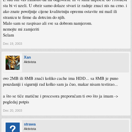
sta bi vi uzeli. U obzir samo dolaze stvari iz radnje znaci nis na crno. i
ako znate povoljnije cijene kvalitetniju opremu ostavite mi mail ili
stranicu te firme da dotrcim do njih.
Malo sam se raspisao ali sve sa dobrom namjerom.
nemojte mi zamjeriti
Selam
Dec 19, 2003
Xan
Aktivista
ovo 2MB ili 8MB znači koliko cache ima HDD... sa 8MB je puno
pouzdaniji i sigurniji rad kolko sam ja čuo, makar nisam testirao...
a što se tiče matične i procesora preporučam ti ovo što ja imam ->
pogledaj potpis
Dec 20, 2003
strawa
Aktivista