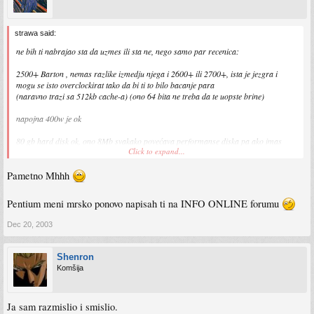
strawa said:
ne bih ti nabrajao sta da uzmes ili sta ne, nego samo par recenica:
2500+ Barton , nemas razlike izmedju njega i 2600+ ili 2700+, ista je jezgra i
mogu se isto overclockirat tako da bi ti to bilo bacanje para
(naravno trazi sa 512kb cache-a) (ono 64 bita ne treba da te uopste brine)
napojna 400w je ok
80 gb hard disk ok, ono 8Mb svakako povećava performanse diska pa ako imas
Click to expand...
novaca za njega svakako uzmi
Pametno Mhhh
ddr433 je svakako ok
cooler ok za taj cpu (i tih sto je najvaznije)
Pentium meni mrsko ponovo napisah ti na INFO ONLINE forumu
ploča ok
Dec 20, 2003
(mada si mozda mogao razmisliti u to vrijeme o kupovini neke k8 ploče i npr
athlon64 3200+ sa 512kb cahe-a, tako da promijenis samo dio compa a ostatak
Shenron
kad se mogne)
Komšija
Ja sam razmislio i smislio.