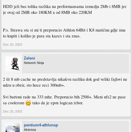
HDD jeli bas tolika razlika na performansama izmedju 2Mb i 8MB jer
je ovaj od 2MB oko 180KM a od 8MB oko 220KM
P.s. Strawa sta si mi ti preporucio Athlon 64Bit i K8 matičnu gdje ima
to kupiti i koliko je para sta kazes i sta znas.
Dec 20, 2003
Zeleni
Network Ninja
2 ili 8 mb cache ne predstavlja nikakvu razliku dok god veliki fajlovi ne
udzu u obzir, sto hoce reci 300mb+.
Svi bartoni rade na 333 mhz. Preporucio bih 2500+. Meni nfs2 ne pase
sa coolerom
tako da je epox logican izbor.
Dec 20, 2003
pentium4-athlonxp
Aktivista