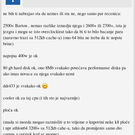
ne bih ti nabrajao sta da uzmes ili sta ne, nego samo par recenica:
2500+ Barton , nemas razlike izmedju njega i 2600+ ili 2700+, ista je
jezgra i mogu se isto overclockirat tako da bi ti to bilo bacanje para
(naravno trazi sa 512kb cache-a) (ono 64 bita ne treba da te uopste
brine)
napojna 400w je ok
80 gb hard disk ok, ono 8Mb svakako povećava performanse diska pa
ako imas novaca za njega svakako uzmi
ddr433 je svakako ok
cooler ok za taj cpu (i tih sto je najvaznije)
ploča ok
(mada si mozda mogao razmisliti u to vrijeme o kupovini neke k8 ploče
i npr athlon64 3200+ sa 512kb cahe-a, tako da promijenis samo dio
compa a ostatak kad se mogne)