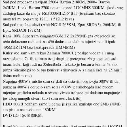
Sad pod procesor stavljam 2500+ Barton 218KM, 2600+ Barton
245KM, I neki Barton 2700+ quantispeed 2170MHZ 300KM. (kod ovog
zadnjeg kaze da mu je FSB 333MHZ 64BIT (to nisam bas skontao
mozetel mi pojasniti) 128L1 i 512L2 kesa)
Sad pod matičnu ulazi (Abit Nf7-S 263KM, Epox 8RDA3+ 266KM, ili
Epox 8RDA3I 187KM)
Ram 100% Superram kingmax433MHZ 2x256MB.(za overclock se
ubio dokazano radi cak na 496 doduse sa slabim tajmizima ali ipak
496MHZ HM bez heatspreada HMMMM)
Kuler vec sam vam rekao Zalman 7000CU( poslije vjecanja i mog
razmisljanja 7+ ili zalman ovaj drugi je pretegnuo zbog toga sto sad
imam kuler koji radi na 35decibela i tekako je bucan a tek na 48 sto
pruza volcano pa to bi bio koncert zrikavaca A zalman radi na 25 mir i
tisina molim vas)
Napojna 400W ( mislio sam se dali da ostavim ovu svoju 300W ili da
puknem 400W i odlucio sam se za 400W jer akobogda kad budem
mjenjao graficku nekada u svome zivotu trebace mi dodatno napajanje i
jos zbog mnogih stvari kao i sam overclock itd)
HDD 80GB neznam samo u cemu je razlika izmedju ono 2MB i 8MB
sto pise u nastavku cca 180KM
DVD LG 16x48 80KM.
E sad bih vas zamolio da mi odgovorite ili vi sami napisete do 1100KM