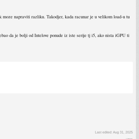
k moze napraviti razliku. Takodjer, kada racunar je u velikom load-u tu
.
o da je bolji od Intelove ponude iz iste serije tj i5, ako nista iGPU ti
Last edited:
Aug 31, 2025