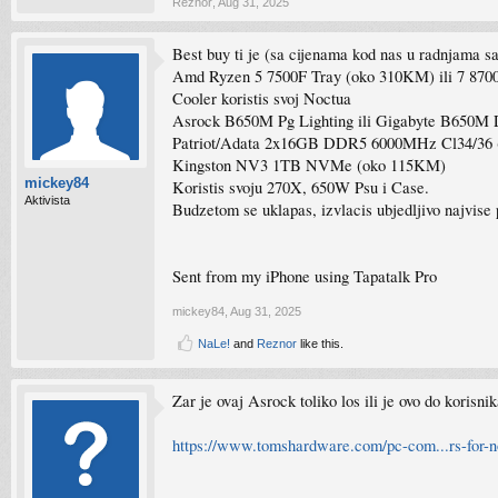
Reznor
,
Aug 31, 2025
Best buy ti je (sa cijenama kod nas u radnjama s
Amd Ryzen 5 7500F Tray (oko 310KM) ili 7 87
Cooler koristis svoj Noctua
Asrock B650M Pg Lighting ili Gigabyte B650M
Patriot/Adata 2x16GB DDR5 6000MHz Cl34/36
Kingston NV3 1TB NVMe (oko 115KM)
mickey84
Koristis svoju 270X, 650W Psu i Case.
Aktivista
Budzetom se uklapas, izvlacis ubjedljivo najvise
Sent from my iPhone using Tapatalk Pro
mickey84
,
Aug 31, 2025
NaLe!
and
Reznor
like this.
Zar je ovaj Asrock toliko los ili je ovo do korisni
https://www.tomshardware.com/pc-com...rs-for-not