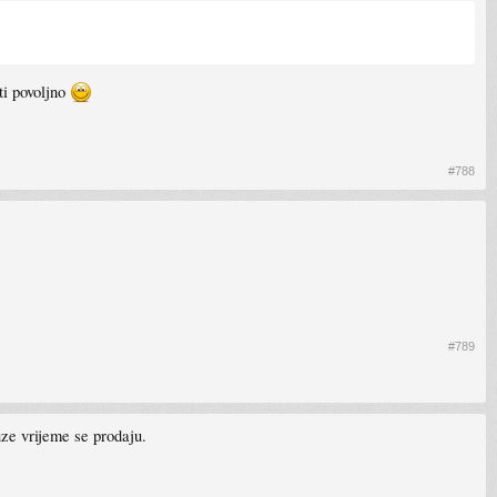
ti povoljno
#788
#789
ze vrijeme se prodaju.