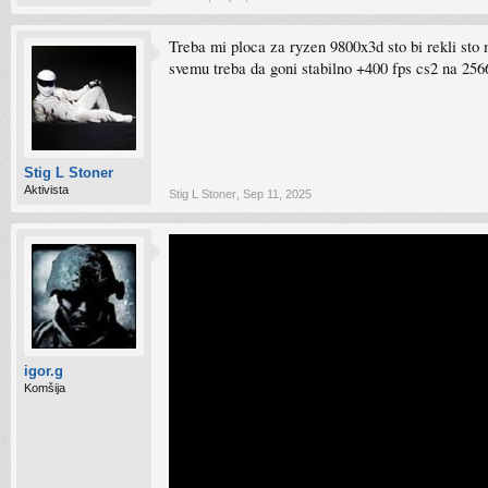
Treba mi ploca za ryzen 9800x3d sto bi rekli st
svemu treba da goni stabilno +400 fps cs2 na 25
Stig L Stoner
Aktivista
Stig L Stoner
,
Sep 11, 2025
igor.g
Komšija