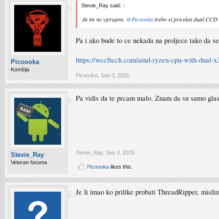
Stevie_Ray said:
↑
Ja im ne vjerujem.
@Picoooka
trebo si pricekat dual CCD
Pa i ako bude to ce nekada na proljece tako da se
https://wccftech.com/amd-ryzen-cpu-with-dual-x3d
Picoooka
Komšija
Picoooka
,
Sep 3, 2025
Pa vidis da te prcam malo. Znam da su samo glasi
Stevie_Ray
,
Sep 3, 2025
Stevie_Ray
Veteran foruma
Picoooka
likes this.
Je li imao ko prilike probati ThreadRipper, mis