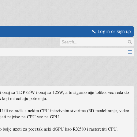
Log in or Sign up
i onaj sa TDP 65W i onaj sa 125W, a to sigurno nije toliko, vec reda do
oji mi ocitaju potrosnju.
PU ili ne radis s nekim CPU intezivnim stvarima (3D modeliranje, video
lanjati najvise na CPU vec na GPU.
lo bolje uzeti za pocetak neki dGPU kao RX580 i rasteretiti CPU.