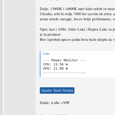
Dalje, 13600K i 14600K opet kako rekoh su mozda
Ukratko, tebi bi ovdje 7600 bio sasvim ok izbor, 
nema ustede energije, hoces bolje performanse, o
Opet, kao i AM4, Alder Lake i Raptor Lake su platf
je tu prednost.
Btw isprobah upravo jednu brzu bash skriptu da vi
Code:
--- Power Monitor ---

CPU: 13.56 W

GPU: 21.00 W

Spoiler:
Bash Skripta
Dakle, u idle ~30W