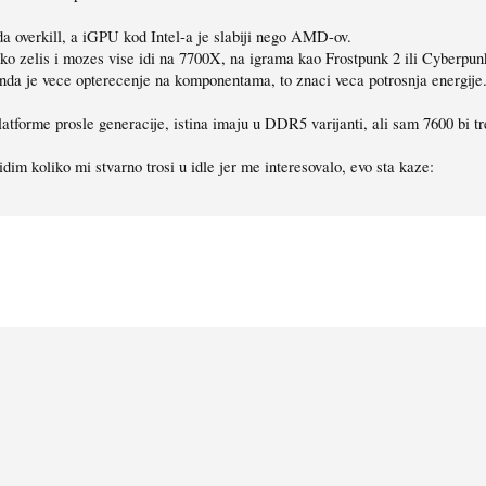
 overkill, a iGPU kod Intel-a je slabiji nego AMD-ov.
ako zelis i mozes vise idi na 7700X, na igrama kao Frostpunk 2 ili Cyberpun
nda je vece opterecenje na komponentama, to znaci veca potrosnja energije
orme prosle generacije, istina imaju u DDR5 varijanti, ali sam 7600 bi treba
dim koliko mi stvarno trosi u idle jer me interesovalo, evo sta kaze: