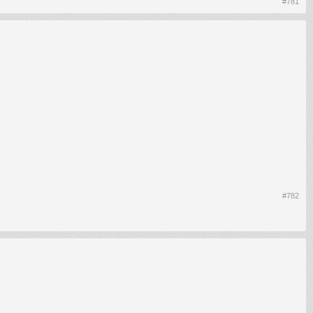
#781
#782