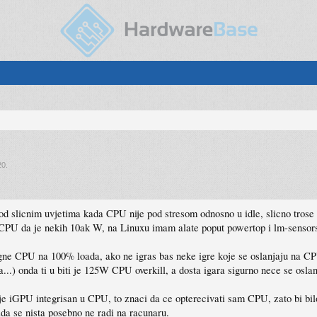
20
.
od slicnim uvjetima kada CPU nije pod stresom odnosno u idle, slicno trose 
PU da je nekih 10ak W, na Linuxu imam alate poput powertop i lm-sensors k
digne CPU na 100% loada, ako ne igras bas neke igre koje se oslanjaju na C
ja...) onda ti u biti je 125W CPU overkill, a dosta igara sigurno nece se os
o je iGPU integrisan u CPU, to znaci da ce opterecivati sam CPU, zato bi bi
da se nista posebno ne radi na racunaru.