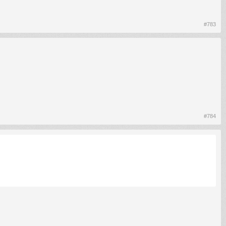
#783
#784