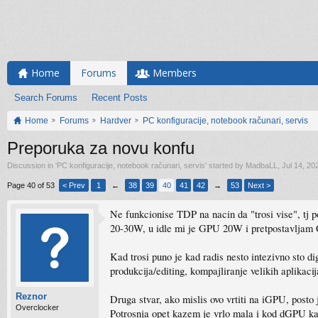
Home
Forums
Members
Search Forums
Recent Posts
Home
Forums
Hardver
PC konfiguracije, notebook računari, servis
Preporuka za novu konfu
Discussion in '
PC konfiguracije, notebook računari, servis
' started by
MadbaLL
,
Jul 14, 20
Page 40 of 53
< Prev
1
←
38
39
40
41
42
→
53
Next >
Ne funkcionise TDP na nacin da "trosi vise", tj p
20-30W, u idle mi je GPU 20W i pretpostavljam C
Kad trosi puno je kad radis nesto intezivno sto 
produkcija/editing, kompajliranje velikih aplikaci
Reznor
Druga stvar, ako mislis ovo vrtiti na iGPU, post
Overclocker
Potrosnja opet kazem je vrlo mala i kod dGPU ka