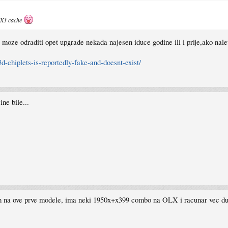
 X3 cache
 moze odraditi opet upgrade nekada najesen iduce godine ili i prije,ako nale
-chiplets-is-reportedly-fake-and-doesnt-exist/
ne bile...
lim na ove prve modele, ima neki 1950x+x399 combo na OLX i racunar vec du