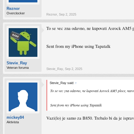
Reznor
Overclocker
Reznor
,
Sep 2, 2025
To se vec zna odavno, ne kupovati Asrock AM5 p
Sent from my iPhone using Tapatalk
Stevie_Ray
Veteran foruma
Stevie_Ray
,
Sep 2, 2025
Stevie_Ray said:
↑
To se vec zna odavno, ne kupovati Asrock AM5 ploce, nar
Sent from my iPhone using Tapatalk
Vazi(lo) je samo za B850. Trebalo bi da je ispra
mickey84
Aktivista