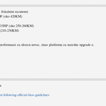
a fiskalnim racunom)
00F (oko 420KM)
 D3HP (oko 250-260KM)
 (210-230KM)
 performansi za ulozen novac, imas platformu za naredne upgrade-e.
ka
-following-official-bios-guidelines