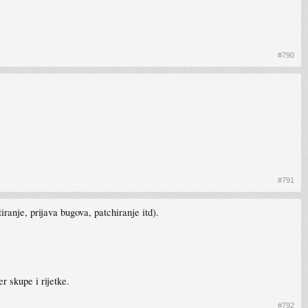
#790
#791
ranje, prijava bugova, patchiranje itd).
r skupe i rijetke.
#792