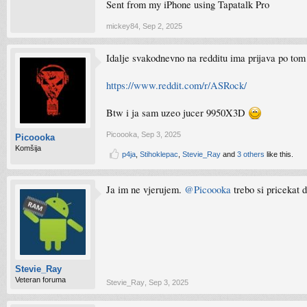
Sent from my iPhone using Tapatalk Pro
mickey84
,
Sep 2, 2025
Idalje svakodnevno na redditu ima prijava po tom 
https://www.reddit.com/r/ASRock/
Btw i ja sam uzeo jucer 9950X3D
Picoooka
,
Sep 3, 2025
Picoooka
Komšija
p4ja
,
Stihoklepac
,
Stevie_Ray
and
3 others
like this.
Ja im ne vjerujem.
@Picoooka
trebo si priceka
Stevie_Ray
Veteran foruma
Stevie_Ray
,
Sep 3, 2025