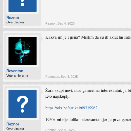
Reznor
Overclocker
Reznor
,
Sep 4, 2025
Kakva im je cijena? Mislim da su ih aktuelni Intel
Reventon
Veteran foruma
Reventon
,
Sep 4, 2025
Žara skupi novi, nisu gamerima interesantni, ja bi
Evo najskuplji
https://olx.ba/artikal/69319962
1950x mi nije toliko interesantan jer je prva gene
Reznor
Overclocker
Reznor
,
Sep 4, 2025