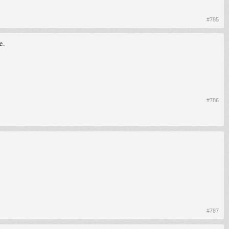
#785
e.
#786
#787