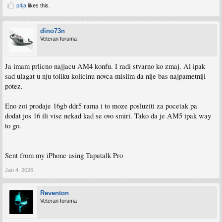
p4ja
likes this.
dino73n
Veteran foruma
Ja imam prlicno najjacu AM4 konfu. I radi stvarno ko zmaj. Al ipak
sad ulagat u nju toliku kolicinu novca mislim da nije bas najpametniji
potez.
Eno zoi prodaje 16gb ddr5 rama i to moze posluziti za pocetak pa
dodat jos 16 ili vise nekad kad se ovo smiri. Tako da je AM5 ipak way
to go.
Sent from my iPhone using Tapatalk Pro
Jan 4, 2026
Reventon
Veteran foruma