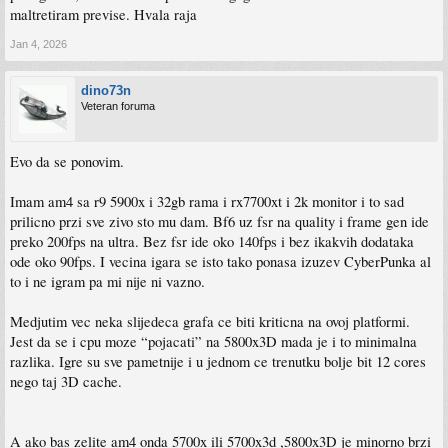
maltretiram previse. Hvala raja
Jan 4, 2026
dino73n
Veteran foruma
Evo da se ponovim.
Imam am4 sa r9 5900x i 32gb rama i rx7700xt i 2k monitor i to sad
prilicno przi sve zivo sto mu dam. Bf6 uz fsr na quality i frame gen ide
preko 200fps na ultra. Bez fsr ide oko 140fps i bez ikakvih dodataka
ode oko 90fps. I vecina igara se isto tako ponasa izuzev CyberPunka al
to i ne igram pa mi nije ni vazno.
Medjutim vec neka slijedeca grafa ce biti kriticna na ovoj platformi.
Jest da se i cpu moze “pojacati” na 5800x3D mada je i to minimalna
razlika. Igre su sve pametnije i u jednom ce trenutku bolje bit 12 cores
nego taj 3D cache.
A ako bas zelite am4 onda 5700x ili 5700x3d ,5800x3D je minorno brzi