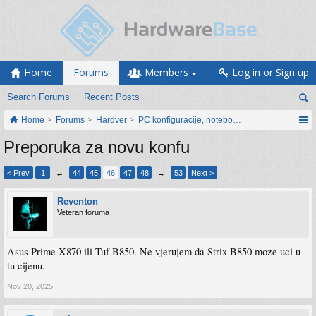
Home
Forums
Members
Log in or Sign up
Search Forums
Recent Posts
Home
Forums
Hardver
PC konfiguracije, notebook računari, servis
Preporuka za novu konfu
< Prev
1
←
44
45
46
47
48
→
53
Next >
Reventon
Veteran foruma
Asus Prime X870 ili Tuf B850. Ne vjerujem da Strix B850 moze uci u
tu cijenu.
Nov 20, 2025