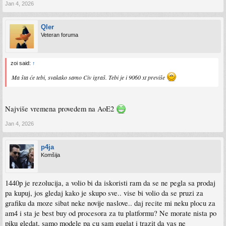
Jan 4, 2026
Qler
Veteran foruma
zoi said:
↑
Ma šta će tebi, svakako samo Civ igraš. Tebi je i 9060 xt previše
Najviše vremena provedem na AoE2
Jan 4, 2026
p4ja
Komšija
1440p je rezolucija, a volio bi da iskoristi ram da se ne pegla sa prodaj
pa kupuj, jos gledaj kako je skupo sve.. vise bi volio da se pruzi za
grafiku da moze sibat neke novije naslove.. daj recite mi neku plocu za
am4 i sta je best buy od procesora za tu platformu? Ne morate nista po
piku gledat, samo modele pa cu sam guglat i trazit da vas ne