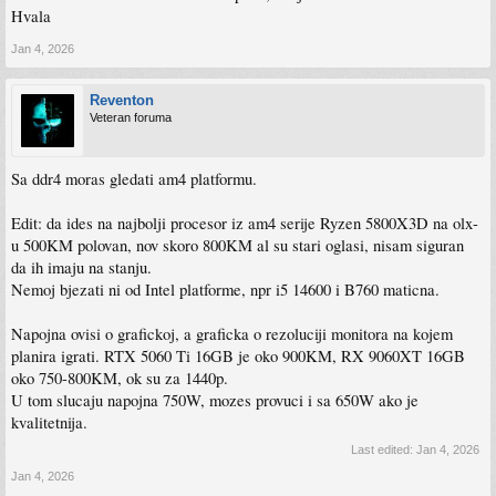
Hvala
Jan 4, 2026
Reventon
Veteran foruma
Sa ddr4 moras gledati am4 platformu.
Edit: da ides na najbolji procesor iz am4 serije Ryzen 5800X3D na olx-
u 500KM polovan, nov skoro 800KM al su stari oglasi, nisam siguran
da ih imaju na stanju.
Nemoj bjezati ni od Intel platforme, npr i5 14600 i B760 maticna.
Napojna ovisi o grafickoj, a graficka o rezoluciji monitora na kojem
planira igrati. RTX 5060 Ti 16GB je oko 900KM, RX 9060XT 16GB
oko 750-800KM, ok su za 1440p.
U tom slucaju napojna 750W, mozes provuci i sa 650W ako je
kvalitetnija.
Last edited:
Jan 4, 2026
Jan 4, 2026