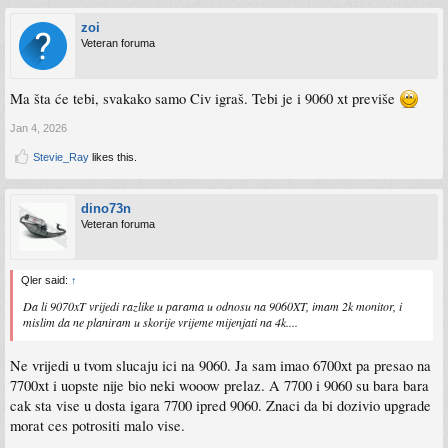
zoi
Veteran foruma
Ma šta će tebi, svakako samo Civ igraš. Tebi je i 9060 xt previše
Jan 4, 2026
Stevie_Ray
likes this.
dino73n
Veteran foruma
Qler said:
↑
Da li 9070xT vrijedi razlike u parama u odnosu na 9060XT, imam 2k monitor, i
mislim da ne planiram u skorije vrijeme mijenjati na 4k....
Ne vrijedi u tvom slucaju ici na 9060. Ja sam imao 6700xt pa presao na
7700xt i uopste nije bio neki wooow prelaz. A 7700 i 9060 su bara bara
cak sta vise u dosta igara 7700 ipred 9060. Znaci da bi dozivio upgrade
morat ces potrositi malo vise.