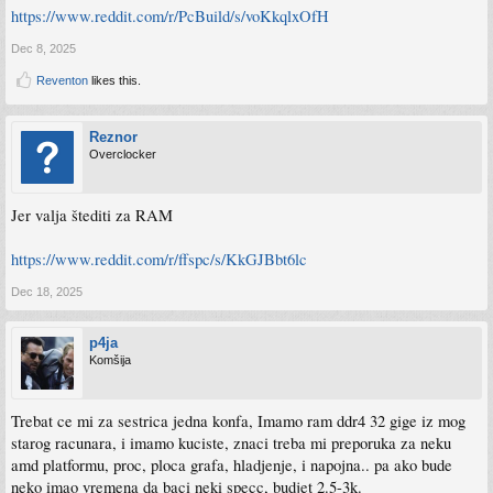
https://www.reddit.com/r/PcBuild/s/voKkqlxOfH
Dec 8, 2025
Reventon
likes this.
Reznor
Overclocker
Jer valja štediti za RAM
https://www.reddit.com/r/ffspc/s/KkGJBbt6lc
Dec 18, 2025
p4ja
Komšija
Trebat ce mi za sestrica jedna konfa, Imamo ram ddr4 32 gige iz mog
starog racunara, i imamo kuciste, znaci treba mi preporuka za neku
amd platformu, proc, ploca grafa, hladjenje, i napojna.. pa ako bude
neko imao vremena da baci neki specc, budjet 2.5-3k.