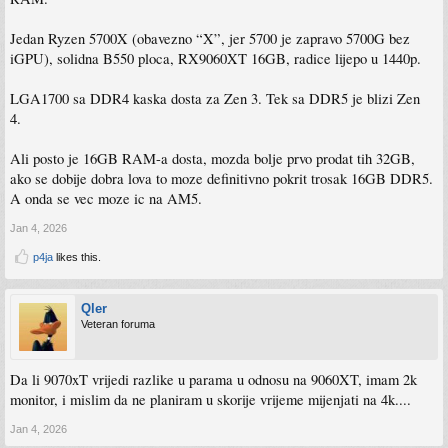
Jedan Ryzen 5700X (obavezno “X”, jer 5700 je zapravo 5700G bez
iGPU), solidna B550 ploca, RX9060XT 16GB, radice lijepo u 1440p.
LGA1700 sa DDR4 kaska dosta za Zen 3. Tek sa DDR5 je blizi Zen
4.
Ali posto je 16GB RAM-a dosta, mozda bolje prvo prodat tih 32GB,
ako se dobije dobra lova to moze definitivno pokrit trosak 16GB DDR5.
A onda se vec moze ic na AM5.
Jan 4, 2026
p4ja
likes this.
Qler
Veteran foruma
Da li 9070xT vrijedi razlike u parama u odnosu na 9060XT, imam 2k
monitor, i mislim da ne planiram u skorije vrijeme mijenjati na 4k....
Jan 4, 2026