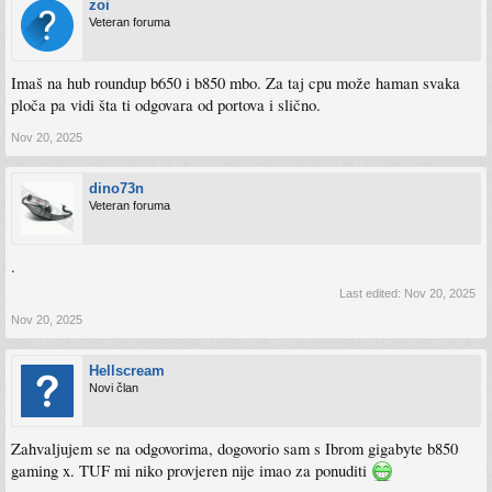
zoi
Veteran foruma
Imaš na hub roundup b650 i b850 mbo. Za taj cpu može haman svaka
ploča pa vidi šta ti odgovara od portova i slično.
Nov 20, 2025
dino73n
Veteran foruma
.
Last edited:
Nov 20, 2025
Nov 20, 2025
Hellscream
Novi član
Zahvaljujem se na odgovorima, dogovorio sam s Ibrom gigabyte b850
gaming x. TUF mi niko provjeren nije imao za ponuditi