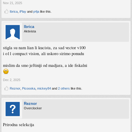
Nov 21, 2025
Ibrica
,
iPlay
and
p4ja
like this.
Ibrica
Aktivista
stigla su nam lian li kucista, za sad vector v100
i o11 compact vision, ali uskoro sirimo ponudu
mislim da smo jeftiniji od madjara, a ide fiskalni
Dec 2, 2025
Reznor
,
Picoooka
,
mickey84
and
2 others
like this.
Reznor
Overclocker
Prirodna selekcija