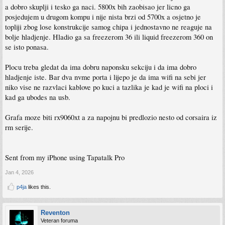
a dobro skuplji i tesko ga naci. 5800x bih zaobisao jer licno ga
posjedujem u drugom kompu i nije nista brzi od 5700x a osjetno je
topliji zbog lose konstrukcije samog chipa i jednostavno ne reaguje na
bolje hladjenje. Hladio ga sa freezerom 36 ili liquid freezerom 360 on
se isto ponasa.
Plocu treba gledat da ima dobru naponsku sekciju i da ima dobro
hladjenje iste. Bar dva nvme porta i lijepo je da ima wifi na sebi jer
niko vise ne razvlaci kablove po kuci a tazlika je kad je wifi na ploci i
kad ga ubodes na usb.
Grafa moze biti rx9060xt a za napojnu bi predlozio nesto od corsaira iz
rm serije.
Sent from my iPhone using Tapatalk Pro
Jan 4, 2026
p4ja
likes this.
Reventon
Veteran foruma