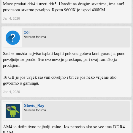
Moze prodati ddr4 i uzeti ddr5. Ustedit na drugim stvarima, ima am5
procesora stvarno povoljno. Ryzen 9600X je ispod 400KM.
Jan 4, 2026
zoi
Veteran foruma
Sad se možda najviše isplati kupiti polovnu gotovu konfiguraciju, puno
povoljnije se prođe. Sve ovo novo je preskupo, pa i ovaj ram što ja
prodajem.
16 GB je još uvijek sasvim dovoljno i bit će još neko vrijeme ako
govorimo o gamingu.
Jan 4, 2026
Stevie_Ray
Veteran foruma
AM4 je definitivno najbolji value. Jos narocito ako se vec ima DDR4
RAM.