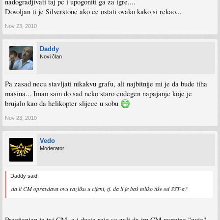
nadogradjivati taj pc i upogoniti ga za igre....
Ili ima li neko možda da preporuči neko treće rješenje?
Dovoljan ti je Silverstone ako ce ostati ovako kako si rekao...
Nov 23, 2010
Daddy
Novi član
Pa zasad necu stavljati nikakvu grafu, ali najbitnije mi je da bude tiha
masina... Imao sam do sad neko staro codegen napajanje koje je
brujalo kao da helikopter slijece u sobu
Nov 23, 2010
Vedo
Moderator
Daddy said:
da li CM opravdava ovu razliku u cijeni, tj. da li je baš toliko tiše od SST-a?
Precijenjen je taj CM, a i dosta raje se zali da im CM napojne "zuje"