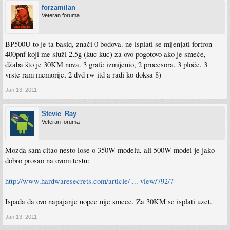
forzamilan
Veteran foruma
BP500U to je ta basiq, znači 0 bodova. ne isplati se mijenjati fortron
400pnf koji me služi 2,5g (kuc kuc) za ovo pogotovo ako je smeće,
džaba što je 30KM nova. 3 grafe izmijenio, 2 procesora, 3 ploče, 3
vrste ram memorije, 2 dvd rw itd a radi ko doksa 8)
Jan 13, 2011
Stevie_Ray
Veteran foruma
Mozda sam citao nesto lose o 350W modelu, ali 500W model je jako
dobro prosao na ovom testu:
http://www.hardwaresecrets.com/article/ ... view/792/7
Ispada da ovo napajanje uopce nije smece. Za 30KM se isplati uzet.
Jan 13, 2011