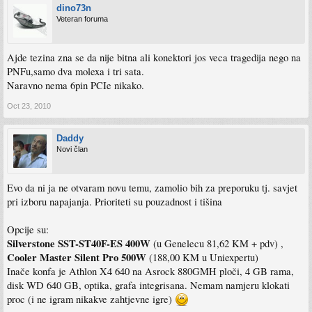
dino73n
Veteran foruma
Ajde tezina zna se da nije bitna ali konektori jos veca tragedija nego na
PNFu,samo dva molexa i tri sata.
Naravno nema 6pin PCIe nikako.
Oct 23, 2010
Daddy
Novi član
Evo da ni ja ne otvaram novu temu, zamolio bih za preporuku tj. savjet
pri izboru napajanja. Prioriteti su pouzadnost i tišina
Opcije su:
Silverstone SST-ST40F-ES 400W
(u Genelecu 81,62 KM + pdv) ,
Cooler Master Silent Pro 500W
(188,00 KM u Uniexpertu)
Inače konfa je Athlon X4 640 na Asrock 880GMH ploči, 4 GB rama,
disk WD 640 GB, optika, grafa integrisana. Nemam namjeru klokati
proc (i ne igram nikakve zahtjevne igre)