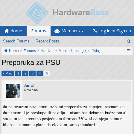
Home
Forums
Members
Log in or Sign up
Search Forums
Recent Posts
Home
Forums
Hardver
Monitori, storage, kućišta, periferija
Preporuka za PSU
< Prev
1
2
3
4
5
Amal
Novi član
da ne otvaram novu temu, trebami preporuka za napojnu, neznam sta
da uzmem il je preskupo ili nevalja... nisam bas dobar sa budzetom al
sta je tu je... trenutno posjedujem fortrona 350w al od njega nema ni
hljeba... nemam u planu da clockam, samo standard...