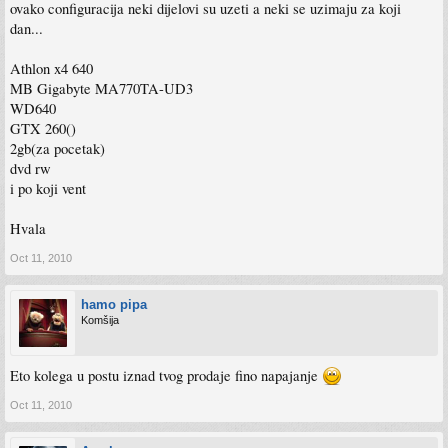
ovako configuracija neki dijelovi su uzeti a neki se uzimaju za koji
dan...
Athlon x4 640
MB Gigabyte MA770TA-UD3
WD640
GTX 260()
2gb(za pocetak)
dvd rw
i po koji vent
Hvala
Oct 11, 2010
hamo pipa
Komšija
Eto kolega u postu iznad tvog prodaje fino napajanje
Oct 11, 2010