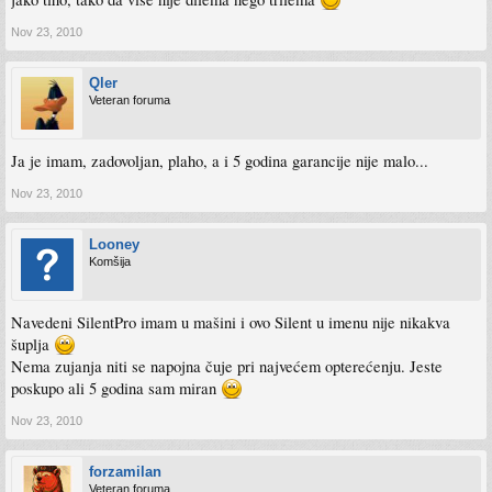
Nov 23, 2010
Qler
Veteran foruma
Ja je imam, zadovoljan, plaho, a i 5 godina garancije nije malo...
Nov 23, 2010
Looney
Komšija
Navedeni SilentPro imam u mašini i ovo Silent u imenu nije nikakva
šuplja
Nema zujanja niti se napojna čuje pri najvećem opterećenju. Jeste
poskupo ali 5 godina sam miran
Nov 23, 2010
forzamilan
Veteran foruma