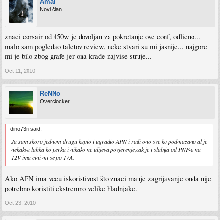
Amal
Novi član
znaci corsair od 450w je dovoljan za pokretanje ove conf, odlicno...
malo sam pogledao taletov review, neke stvari su mi jasnije... najgore
mi je bilo zbog grafe jer ona krade najvise struje...
Oct 11, 2010
ReNNo
Overclocker
dino73n said:
Ja sam skoro jednom drugu kupio i ugradio APN i radi ono sve ko podmazano al je
nekakva lahka ko perka i nikako ne ulijeva povjerenje,cak je i slabija od PNF-a na
12V ima cini mi se po 17A.
Ako APN ima vecu iskoristivost što znaci manje zagrijavanje onda nije
potrebno koristiti ekstremno velike hladnjake.
Oct 23, 2010