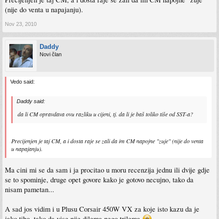
(nije do venta u napajanju).
Nov 23, 2010
Daddy
Novi član
Vedo said:
Daddy said:
da li CM opravdava ovu razliku u cijeni, tj. da li je baš toliko tiše od SST-a?
Precijenjen je taj CM, a i dosta raje se zali da im CM napojne "zuje" (nije do venta
u napajanju).
Ma cini mi se da sam i ja procitao u moru recenzija jednu ili dvije gdje
se to spominje, druge opet govore kako je gotovo necujno, tako da
nisam pametan...
A sad jos vidim i u Plusu Corsair 450W VX za koje isto kazu da je
jako tiho, tako da vise nije dilema nego trilema