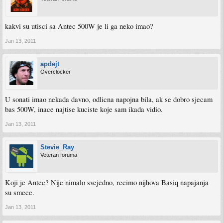
kakvi su utisci sa Antec 500W je li ga neko imao?
Jan 13, 2011
apdejt
Overclocker
U sonati imao nekada davno, odlicna napojna bila, ak se dobro sjecam
bas 500W, inace najtise kuciste koje sam ikada vidio.
Jan 13, 2011
Stevie_Ray
Veteran foruma
Koji je Antec? Nije nimalo svejedno, recimo nijhova Basiq napajanja
su smece.
Jan 13, 2011