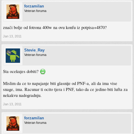
forzamilan
Veteran foruma
znači bolje od fotrona 400w na ovu konfu iz potpisa+4870?
Jan 13, 2011
Stevie_Ray
Veteran foruma
Sta ocekujes dobiti?
Mislim da ce to napajanje biti glasnije od PNF-a, ali da ima vise
snage, ima. Racunar ti ocito tjera i PNF, tako da ce jedino biti lufta za
nekakvu nadogradnju.
Jan 13, 2011
forzamilan
Veteran foruma