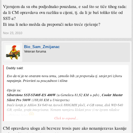
Vjerujem da su oba podjednako pouzdana, e sad što se tiče tihog rada:
da li CM opravdava ovu razliku u cijeni, tj. da li je baš toliko tiše od
SST-a?
Ili ima li neko možda da preporuči neko treće rješenje?
Nov 23, 2010
Bio_Sam_Zmijanac
Veteran foruma
Daddy said:
Evo da ni ja ne otvaram novu temu, zamolio bih za preporuku tj. savjet pri izboru
napajanja. Prioriteti su pouzadnost i tišina
Opcije su:
Silverstone SST-ST40F-ES 400W
(u Genelecu 81,62 KM + pdv) ,
Cooler Master
Silent Pro 500W
(188,00 KM u Uniexpertu)
Inače konfa je Athlon X4 640 na Asrock 880GMH ploči, 4 GB rama, disk WD 640
GB, optika, grafa integrisana. Nemam namjeru klokati proc (i ne igram nikakve
zahtjevne igre)
Click to expand...
Vjerujem da su oba podjednako pouzdana, e sad što se tiče tihog rada: da li CM
CM opravdava ulogu ali bezveze trosis pare ako nenamjeravas kasnije
opravdava ovu razliku u cijeni, tj. da li je baš toliko tiše od SST-a?